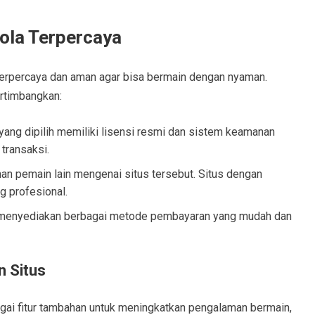
Bola Terpercaya
 terpercaya dan aman agar bisa bermain dengan nyaman.
ertimbangkan:
 yang dipilih memiliki lisensi resmi dan sistem keamanan
 transaksi.
man pemain lain mengenai situs tersebut. Situs dengan
g profesional.
ng menyediakan berbagai metode pembayaran yang mudah dan
n Situs
gai fitur tambahan untuk meningkatkan pengalaman bermain,