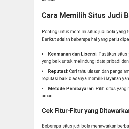
Cara Memilih Situs Judi 
Penting untuk memilih situs judi bola yang
Berikut adalah beberapa hal yang perlu dip
Keamanan dan Lisensi
: Pastikan situs
yang baik untuk melindungi data pribadi dan
Reputasi
: Cari tahu ulasan dan pengala
reputasi baik biasanya memiliki layanan yan
Metode Pembayaran
: Pilih situs ya
aman.
Cek Fitur-Fitur yang Ditawarka
Beberapa situs judi bola menawarkan berba