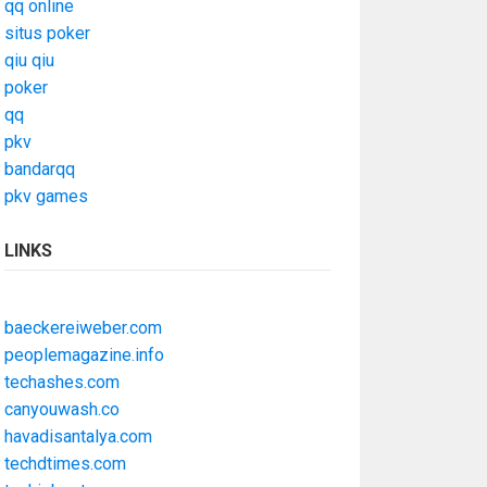
qq online
situs poker
qiu qiu
poker
qq
pkv
bandarqq
pkv games
LINKS
baeckereiweber.com
peoplemagazine.info
techashes.com
canyouwash.co
havadisantalya.com
techdtimes.com