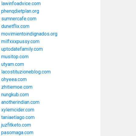
lawinfoadvice.com
phenqdietplan.org
sumnercafe.com
dunetflix.com
movimientoindignados.org
milfxxxpussy.com
uptodatefamily.com
musitop.com
utyam.com
lacostituzioneblog.com
ohyeea.com
zhitiemoe.com
nungkub.com
anotherindian.com
xylemcider.com
taniaetiago.com
juzfitketo.com
pasomaga.com