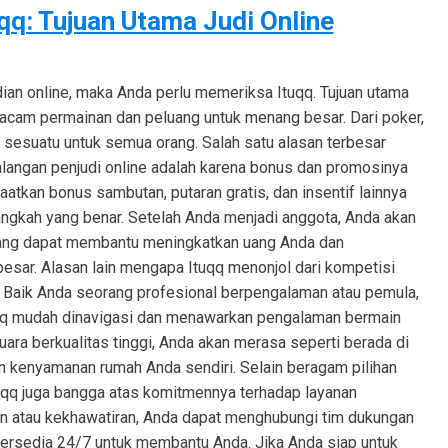
q: Tujuan Utama Judi Online
ian online, maka Anda perlu memeriksa Ituqq. Tujuan utama
macam permainan dan peluang untuk menang besar. Dari poker,
ki sesuatu untuk semua orang. Salah satu alasan terbesar
alangan penjudi online adalah karena bonus dan promosinya
tkan bonus sambutan, putaran gratis, dan insentif lainnya
gkah yang benar. Setelah Anda menjadi anggota, Anda akan
yang dapat membantu meningkatkan uang Anda dan
sar. Alasan lain mengapa Ituqq menonjol dari kompetisi
 Baik Anda seorang profesional berpengalaman atau pemula,
 mudah dinavigasi dan menawarkan pengalaman bermain
ara berkualitas tinggi, Anda akan merasa seperti berada di
 kenyamanan rumah Anda sendiri. Selain beragam pilihan
uqq juga bangga atas komitmennya terhadap layanan
n atau kekhawatiran, Anda dapat menghubungi tim dukungan
ersedia 24/7 untuk membantu Anda. Jika Anda siap untuk