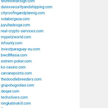
technowdesign.com
durexsecurityandshipping.com
cityroofingandplannig.com
ivdabergasa.com
juyultadesga.com
real-crypto-services.com
mypetzworld.com
infounty.com
investparaguay-eu.com
bwc88asia.com
extrem-poker.com
ks-casino.com
carcarepoints.com
thedoodlebreeders.com
grupohugodias.com
deqair.com
techsilvers.com
ningkatinskill.com