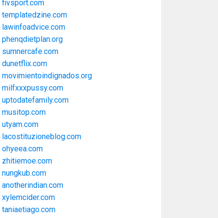
fivsport.com
templatedzine.com
lawinfoadvice.com
phenqdietplan.org
sumnercafe.com
dunetflix.com
movimientoindignados.org
milfxxxpussy.com
uptodatefamily.com
musitop.com
utyam.com
lacostituzioneblog.com
ohyeea.com
zhitiemoe.com
nungkub.com
anotherindian.com
xylemcider.com
taniaetiago.com