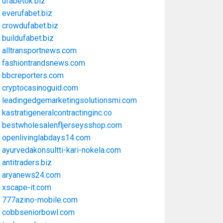
ufabetok.biz
everufabet.biz
crowdufabet.biz
buildufabet.biz
alltransportnews.com
fashiontrandsnews.com
bbcreporters.com
cryptocasinoguid.com
leadingedgemarketingsolutionsmi.com
kastratigeneralcontractinginc.co
bestwholesalenfljerseysshop.com
openlivinglabdays14.com
ayurvedakonsultti-kari-nokela.com
antitraders.biz
aryanews24.com
xscape-it.com
777azino-mobile.com
cobbseniorbowl.com