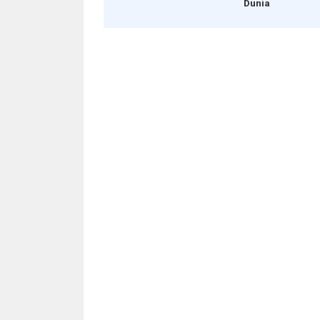
Dunia