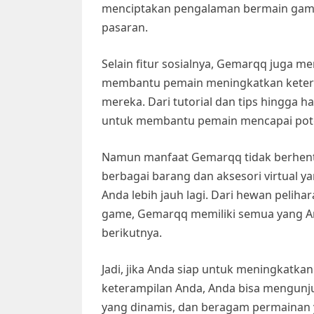
menciptakan pengalaman bermain game 
pasaran.
Selain fitur sosialnya, Gemarqq juga 
membantu pemain meningkatkan kete
mereka. Dari tutorial dan tips hingga 
untuk membantu pemain mencapai pot
Namun manfaat Gemarqq tidak berhenti 
berbagai barang dan aksesori virtual
Anda lebih jauh lagi. Dari hewan pelihar
game, Gemarqq memiliki semua yang A
berikutnya.
Jadi, jika Anda siap untuk meningkat
keterampilan Anda, Anda bisa mengunjun
yang dinamis, dan beragam permainan 