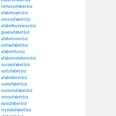
fantasyufabet.biz
ufabetsiam.biz
swissufabet.biz
ufabetbusiness.biz
greenufabet.biz
ufabetcolor.biz
extraufabet.biz
ufabetlife.biz
ufabetsolutions.biz
socialufabet.biz
surfufabet.biz
ufabetbest.biz
sureufabet.biz
customufabet.biz
storyufabet.biz
epicufabet.biz
crystalufabet.biz