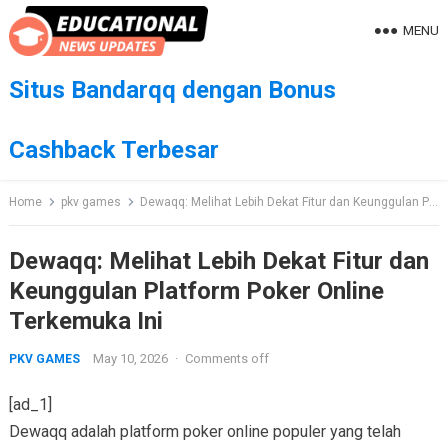
Skip
MENU
to
content
Situs Bandarqq dengan Bonus
Cashback Terbesar
Home
pkv games
Dewaqq: Melihat Lebih Dekat Fitur dan Keunggulan Platform Poker Online Terkemuka Ini
Dewaqq: Melihat Lebih Dekat Fitur dan
Keunggulan Platform Poker Online
Terkemuka Ini
May 10, 2026
·
Comments off
PKV GAMES
[ad_1]
Dewaqq adalah platform poker online populer yang telah