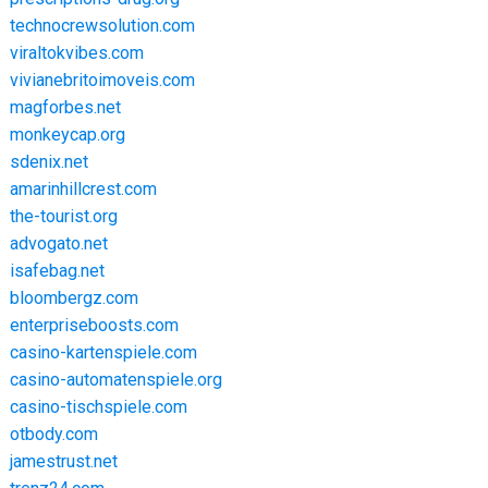
technocrewsolution.com
viraltokvibes.com
vivianebritoimoveis.com
magforbes.net
monkeycap.org
sdenix.net
amarinhillcrest.com
the-tourist.org
advogato.net
isafebag.net
bloombergz.com
enterpriseboosts.com
casino-kartenspiele.com
casino-automatenspiele.org
casino-tischspiele.com
otbody.com
jamestrust.net