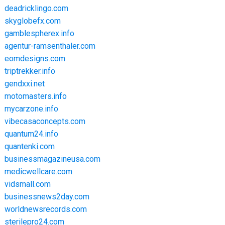
deadricklingo.com
skyglobefx.com
gamblespherex.info
agentur-ramsenthaler.com
eomdesigns.com
triptrekker.info
gendxxi.net
motomasters.info
mycarzone.info
vibecasaconcepts.com
quantum24.info
quantenki.com
businessmagazineusa.com
medicwellcare.com
vidsmall.com
businessnews2day.com
worldnewsrecords.com
sterilepro24.com