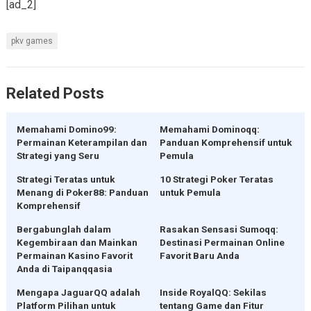
[ad_2]
pkv games
Related Posts
Memahami Domino99:
Memahami Dominoqq:
Permainan Keterampilan dan
Panduan Komprehensif untuk
Strategi yang Seru
Pemula
Strategi Teratas untuk
10 Strategi Poker Teratas
Menang di Poker88: Panduan
untuk Pemula
Komprehensif
Bergabunglah dalam
Rasakan Sensasi Sumoqq:
Kegembiraan dan Mainkan
Destinasi Permainan Online
Permainan Kasino Favorit
Favorit Baru Anda
Anda di Taipanqqasia
Mengapa JaguarQQ adalah
Inside RoyalQQ: Sekilas
Platform Pilihan untuk
tentang Game dan Fitur