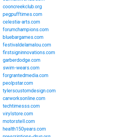
cooncreekclub.org
pegpufftimes.com
celestia-arts.com
forumchampions.com
bluebargames.com
festivaldelamalou.com
firstsigninnovations.com
garberdodge.com
swim-wears.com
forgrantedmedia.com
peolpstar.com
tylerscustomdesign.com
carworksonline.com
techtimesss.com
virylstore.com
motorstell.com
health150years.com
prescriptions-drug.org