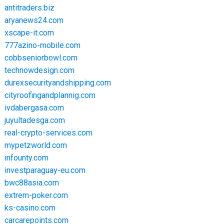
antitraders.biz
aryanews24.com
xscape-it.com
777azino-mobile.com
cobbseniorbowl.com
technowdesign.com
durexsecurityandshipping.com
cityroofingandplannig.com
ivdabergasa.com
juyultadesga.com
real-crypto-services.com
mypetzworld.com
infounty.com
investparaguay-eu.com
bwc88asia.com
extrem-poker.com
ks-casino.com
carcarepoints.com