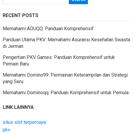
RECENT POSTS
Memahami ADUQQ: Panduan Komprehensif
Panduan Utama PKV: Memahami Asuransi Kesehatan Swasta
di Jerman
Pengertian PKV Games: Panduan Komprehensif untuk
Pemain Baru
Memahami Domino99: Permainan Keterampilan dan Strategi
yang Seru
Memahami Dominoqq: Panduan Komprehensif untuk Pemula
LINK LAINNYA
situs slot terpercaya
pkv