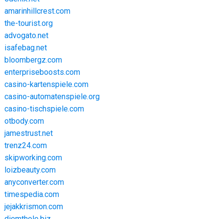
amarinhillcrest.com
the-tourist.org
advogato.net
isafebag.net
bloombergz.com
enterpriseboosts.com
casino-kartenspiele.com
casino-automatenspiele.org
casino-tischspiele.com
otbody.com
jamestrust.net
trenz24.com
skipworking.com
loizbeauty.com
anyconverter.com
timespedia.com
jejakkrismon.com
diemthole.biz