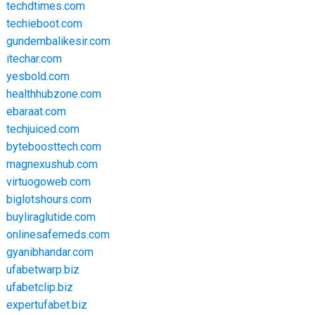
techdtimes.com
techieboot.com
gundembalikesir.com
itechar.com
yesbold.com
healthhubzone.com
ebaraat.com
techjuiced.com
byteboosttech.com
magnexushub.com
virtuogoweb.com
biglotshours.com
buyliraglutide.com
onlinesafemeds.com
gyanibhandar.com
ufabetwarp.biz
ufabetclip.biz
expertufabet.biz