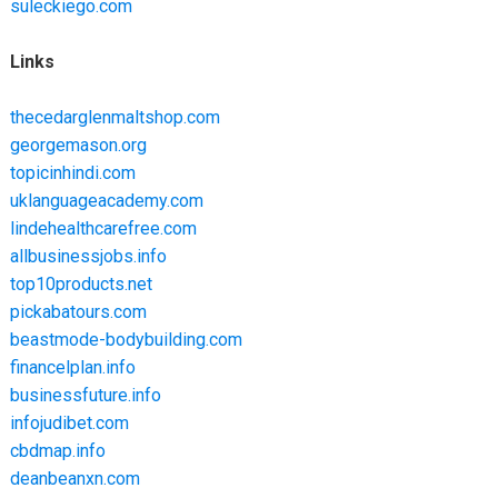
suleckiego.com
Links
thecedarglenmaltshop.com
georgemason.org
topicinhindi.com
uklanguageacademy.com
lindehealthcarefree.com
allbusinessjobs.info
top10products.net
pickabatours.com
beastmode-bodybuilding.com
financelplan.info
businessfuture.info
infojudibet.com
cbdmap.info
deanbeanxn.com