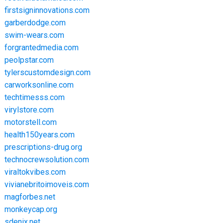
firstsigninnovations.com
garberdodge.com
swim-wears.com
forgrantedmedia.com
peolpstar.com
tylerscustomdesign.com
carworksonline.com
techtimesss.com
virylstore.com
motorstell.com
health150years.com
prescriptions-drug.org
technocrewsolution.com
viraltokvibes.com
vivianebritoimoveis.com
magforbes.net
monkeycap.org
sdenix.net