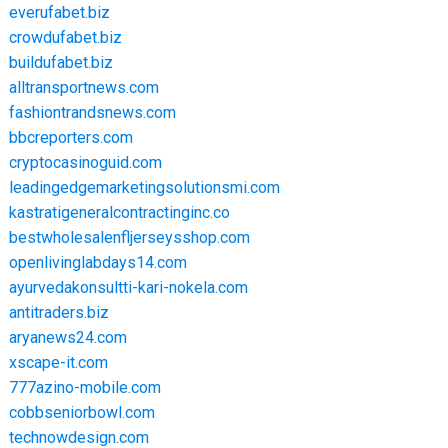
everufabet.biz
crowdufabet.biz
buildufabet.biz
alltransportnews.com
fashiontrandsnews.com
bbcreporters.com
cryptocasinoguid.com
leadingedgemarketingsolutionsmi.com
kastratigeneralcontractinginc.co
bestwholesalenfljerseysshop.com
openlivinglabdays14.com
ayurvedakonsultti-kari-nokela.com
antitraders.biz
aryanews24.com
xscape-it.com
777azino-mobile.com
cobbseniorbowl.com
technowdesign.com