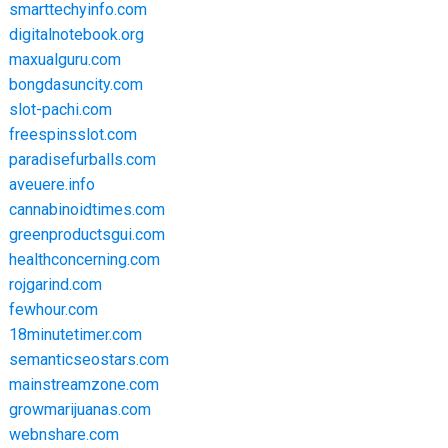
smarttechyinfo.com
digitalnotebook.org
maxualguru.com
bongdasuncity.com
slot-pachi.com
freespinsslot.com
paradisefurballs.com
aveuere.info
cannabinoidtimes.com
greenproductsgui.com
healthconcerning.com
rojgarind.com
fewhour.com
18minutetimer.com
semanticseostars.com
mainstreamzone.com
growmarijuanas.com
webnshare.com