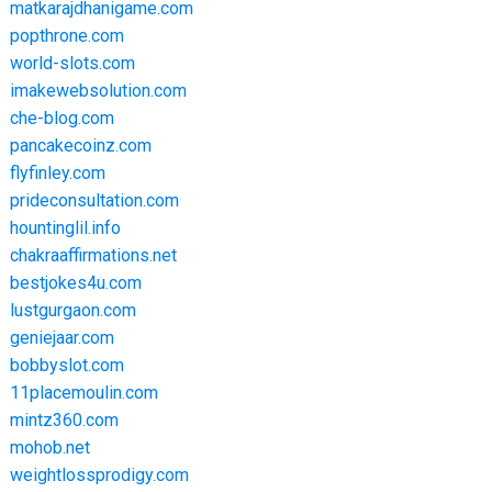
matkarajdhanigame.com
popthrone.com
world-slots.com
imakewebsolution.com
che-blog.com
pancakecoinz.com
flyfinley.com
prideconsultation.com
hountinglil.info
chakraaffirmations.net
bestjokes4u.com
lustgurgaon.com
geniejaar.com
bobbyslot.com
11placemoulin.com
mintz360.com
mohob.net
weightlossprodigy.com