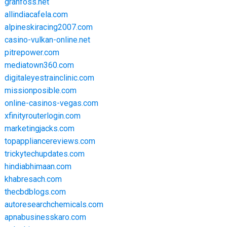
granfoss.net
allindiacafela.com
alpineskiracing2007.com
casino-vulkan-online.net
pitrepower.com
mediatown360.com
digitaleyestrainclinic.com
missionposible.com
online-casinos-vegas.com
xfinityrouterlogin.com
marketingjacks.com
topappliancereviews.com
trickytechupdates.com
hindiabhimaan.com
khabresach.com
thecbdblogs.com
autoresearchchemicals.com
apnabusinesskaro.com