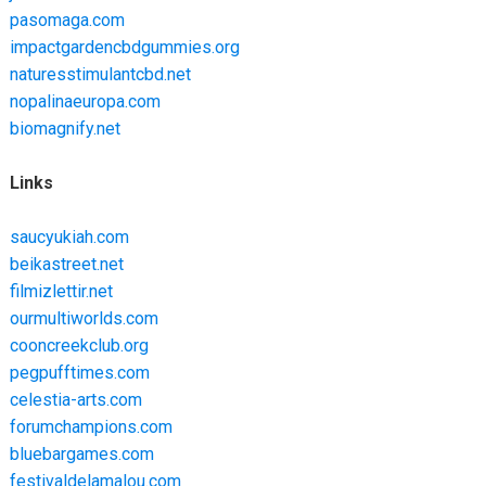
pasomaga.com
impactgardencbdgummies.org
naturesstimulantcbd.net
nopalinaeuropa.com
biomagnify.net
Links
saucyukiah.com
beikastreet.net
filmizlettir.net
ourmultiworlds.com
cooncreekclub.org
pegpufftimes.com
celestia-arts.com
forumchampions.com
bluebargames.com
festivaldelamalou.com