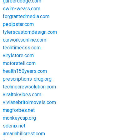
garberdodge.com
swim-wears.com
forgrantedmedia.com
peolpstar.com
tylerscustomdesign.com
carworksonline.com
techtimesss.com
virylstore.com
motorstell.com
health150years.com
prescriptions-drug.org
technocrewsolution.com
viraltokvibes.com
vivianebritoimoveis.com
magforbes.net
monkeycap.org
sdenix.net
amarinhillcrest.com