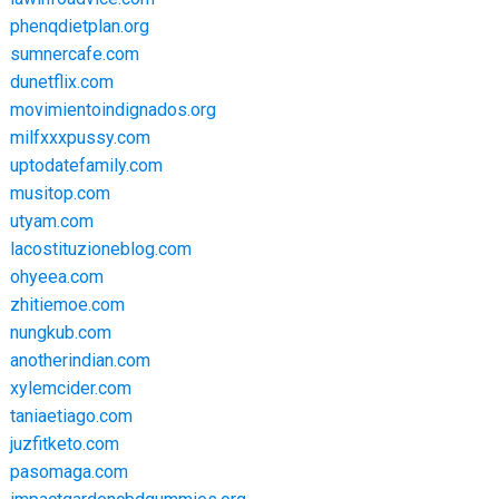
phenqdietplan.org
sumnercafe.com
dunetflix.com
movimientoindignados.org
milfxxxpussy.com
uptodatefamily.com
musitop.com
utyam.com
lacostituzioneblog.com
ohyeea.com
zhitiemoe.com
nungkub.com
anotherindian.com
xylemcider.com
taniaetiago.com
juzfitketo.com
pasomaga.com