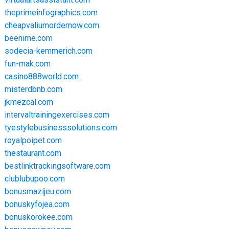
theprimeinfographics.com
cheapvaliumordernow.com
beenime.com
sodecia-kemmerich.com
fun-mak.com
casino888world.com
misterdbnb.com
jkmezcal.com
intervaltrainingexercises.com
tyestylebusinesssolutions.com
royalpoipet.com
thestaurant.com
bestlinktrackingsoftware.com
clublubupoo.com
bonusmazijeu.com
bonuskyfojea.com
bonuskorokee.com