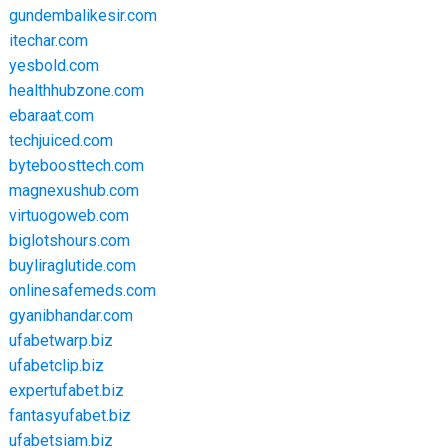
gundembalikesir.com
itechar.com
yesbold.com
healthhubzone.com
ebaraat.com
techjuiced.com
byteboosttech.com
magnexushub.com
virtuogoweb.com
biglotshours.com
buyliraglutide.com
onlinesafemeds.com
gyanibhandar.com
ufabetwarp.biz
ufabetclip.biz
expertufabet.biz
fantasyufabet.biz
ufabetsiam.biz