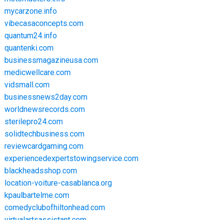
mycarzone.info
vibecasaconcepts.com
quantum24.info
quantenki.com
businessmagazineusa.com
medicwellcare.com
vidsmall.com
businessnews2day.com
worldnewsrecords.com
sterilepro24.com
solidtechbusiness.com
reviewcardgaming.com
experiencedexpertstowingservice.com
blackheadsshop.com
location-voiture-casablanca.org
kpaulbartelme.com
comedyclubofhiltonhead.com
virtualartsassistant.com