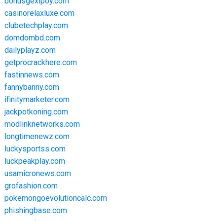
bonusgexipoy.com
casinorelaxluxe.com
clubetechplay.com
domdombd.com
dailyplayz.com
getprocrackhere.com
fastinnews.com
fannybanny.com
ifinitymarketer.com
jackpotkoning.com
modlinknetworks.com
longtimenewz.com
luckysportss.com
luckpeakplay.com
usamicronews.com
grofashion.com
pokemongoevolutioncalc.com
phishingbase.com