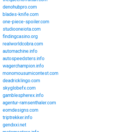
denohubpro.com
blades-knife.com
one-piece-spoiler.com
studiooneiota.com
findingcasino.org
realworldcobra.com
automachine.info
autospeedsters.info
wagerchampion.info
monomousumicontest.com
deadricklingo.com
skyglobefx.com
gamblespherex.info
agentur-ramsenthaler.com
eomdesigns.com
triptrekker.info
gendxxi.net