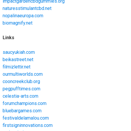
impactgardencbdgummies.org
naturesstimulantcbd.net
nopalinaeuropa.com
biomagnify.net
Links
saucyukiah.com
beikastreet.net
filmizlettir.net
ourmultiworlds.com
cooncreekclub.org
pegpufftimes.com
celestia-arts.com
forumchampions.com
bluebargames.com
festivaldelamalou.com
firstsigninnovations.com