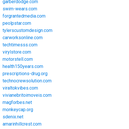
garberdodge.com
swim-wears.com
forgrantedmedia.com
peolpstar.com
tylerscustomdesign.com
carworksonline.com
techtimesss.com
virylstore.com
motorstell.com
health150years.com
prescriptions-drug.org
technocrewsolution.com
viraltokvibes.com
vivianebritoimoveis.com
magforbes.net
monkeycap.org
sdenix.net
amarinhillcrest.com