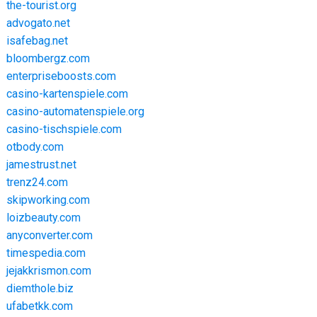
the-tourist.org
advogato.net
isafebag.net
bloombergz.com
enterpriseboosts.com
casino-kartenspiele.com
casino-automatenspiele.org
casino-tischspiele.com
otbody.com
jamestrust.net
trenz24.com
skipworking.com
loizbeauty.com
anyconverter.com
timespedia.com
jejakkrismon.com
diemthole.biz
ufabetkk.com