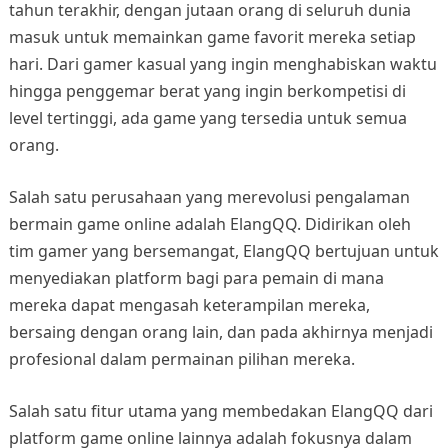
tahun terakhir, dengan jutaan orang di seluruh dunia
masuk untuk memainkan game favorit mereka setiap
hari. Dari gamer kasual yang ingin menghabiskan waktu
hingga penggemar berat yang ingin berkompetisi di
level tertinggi, ada game yang tersedia untuk semua
orang.
Salah satu perusahaan yang merevolusi pengalaman
bermain game online adalah ElangQQ. Didirikan oleh
tim gamer yang bersemangat, ElangQQ bertujuan untuk
menyediakan platform bagi para pemain di mana
mereka dapat mengasah keterampilan mereka,
bersaing dengan orang lain, dan pada akhirnya menjadi
profesional dalam permainan pilihan mereka.
Salah satu fitur utama yang membedakan ElangQQ dari
platform game online lainnya adalah fokusnya dalam