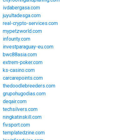
ivdabergasa.com
juyultadesga.com
real-crypto-services.com
mypetzworld.com
infounty.com
investparaguay-eu.com
bwc88asia.com
extrem-poker.com
ks-casino.com
carcarepoints.com
thedoodlebreeders.com
grupohugodias.com
deqair.com
techsilvers.com
ningkatinskill.com
fivsport.com
templatedzine.com