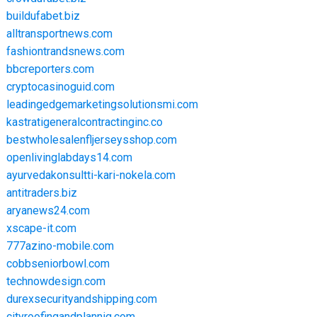
buildufabet.biz
alltransportnews.com
fashiontrandsnews.com
bbcreporters.com
cryptocasinoguid.com
leadingedgemarketingsolutionsmi.com
kastratigeneralcontractinginc.co
bestwholesalenfljerseysshop.com
openlivinglabdays14.com
ayurvedakonsultti-kari-nokela.com
antitraders.biz
aryanews24.com
xscape-it.com
777azino-mobile.com
cobbseniorbowl.com
technowdesign.com
durexsecurityandshipping.com
cityroofingandplannig.com