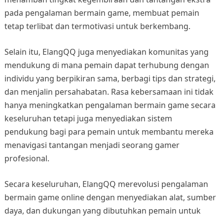
pada pengalaman bermain game, membuat pemain
tetap terlibat dan termotivasi untuk berkembang.
Selain itu, ElangQQ juga menyediakan komunitas yang
mendukung di mana pemain dapat terhubung dengan
individu yang berpikiran sama, berbagi tips dan strategi,
dan menjalin persahabatan. Rasa kebersamaan ini tidak
hanya meningkatkan pengalaman bermain game secara
keseluruhan tetapi juga menyediakan sistem
pendukung bagi para pemain untuk membantu mereka
menavigasi tantangan menjadi seorang gamer
profesional.
Secara keseluruhan, ElangQQ merevolusi pengalaman
bermain game online dengan menyediakan alat, sumber
daya, dan dukungan yang dibutuhkan pemain untuk