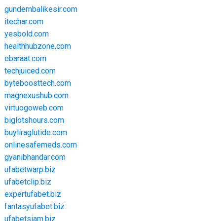
gundembalikesir.com
itechar.com
yesbold.com
healthhubzone.com
ebaraat.com
techjuiced.com
byteboosttech.com
magnexushub.com
virtuogoweb.com
biglotshours.com
buyliraglutide.com
onlinesafemeds.com
gyanibhandar.com
ufabetwarp.biz
ufabetclip.biz
expertufabet.biz
fantasyufabet.biz
ufabetsiam.biz