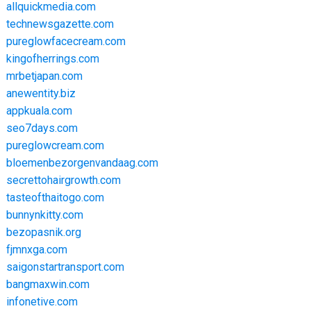
allquickmedia.com
technewsgazette.com
pureglowfacecream.com
kingofherrings.com
mrbetjapan.com
anewentity.biz
appkuala.com
seo7days.com
pureglowcream.com
bloemenbezorgenvandaag.com
secrettohairgrowth.com
tasteofthaitogo.com
bunnynkitty.com
bezopasnik.org
fjmnxga.com
saigonstartransport.com
bangmaxwin.com
infonetive.com