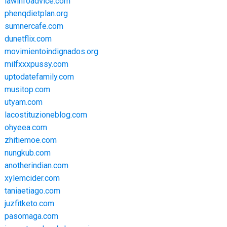
lawinfoadvice.com
phenqdietplan.org
sumnercafe.com
dunetflix.com
movimientoindignados.org
milfxxxpussy.com
uptodatefamily.com
musitop.com
utyam.com
lacostituzioneblog.com
ohyeea.com
zhitiemoe.com
nungkub.com
anotherindian.com
xylemcider.com
taniaetiago.com
juzfitketo.com
pasomaga.com