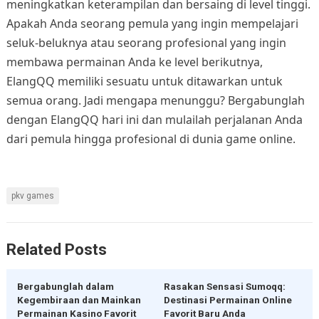
meningkatkan keterampilan dan bersaing di level tinggi.
Apakah Anda seorang pemula yang ingin mempelajari
seluk-beluknya atau seorang profesional yang ingin
membawa permainan Anda ke level berikutnya,
ElangQQ memiliki sesuatu untuk ditawarkan untuk
semua orang. Jadi mengapa menunggu? Bergabunglah
dengan ElangQQ hari ini dan mulailah perjalanan Anda
dari pemula hingga profesional di dunia game online.
pkv games
Related Posts
Bergabunglah dalam
Rasakan Sensasi Sumoqq:
Kegembiraan dan Mainkan
Destinasi Permainan Online
Permainan Kasino Favorit
Favorit Baru Anda