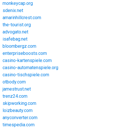
monkeycap.org
sdenix.net
amarinhillcrest.com
the-tourist.org
advogato.net
isafebag.net
bloombergz.com
enterpriseboosts.com
casino-kartenspiele.com
casino-automatenspiele.org
casino-tischspiele.com
otbody.com
jamestrust.net
trenz24.com
skipworking.com
loizbeauty.com
anyconverter.com
timespedia.com