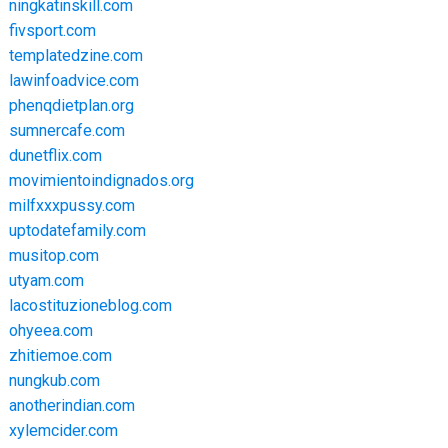
ningkatinskill.com
fivsport.com
templatedzine.com
lawinfoadvice.com
phenqdietplan.org
sumnercafe.com
dunetflix.com
movimientoindignados.org
milfxxxpussy.com
uptodatefamily.com
musitop.com
utyam.com
lacostituzioneblog.com
ohyeea.com
zhitiemoe.com
nungkub.com
anotherindian.com
xylemcider.com