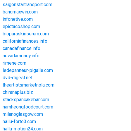
saigonstartransport.com
bangmaxwin.com
infonetive.com
epictacoshop.com
biopuraskinserum.com
californiafinances.info
canadafinance.info
nevadamoney.info
rimene.com
ledepanneur-pigalle.com
dvd-digest.net
theartistsmarketnola.com
chiranaplus.biz
stackspancakebar.com
namheongfoodcourt.com
milanoglasgow.com
hallu-forte3.com
hallu-motion24.com