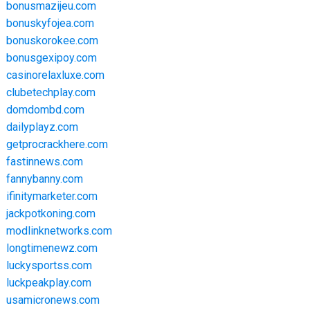
bonusmazijeu.com
bonuskyfojea.com
bonuskorokee.com
bonusgexipoy.com
casinorelaxluxe.com
clubetechplay.com
domdombd.com
dailyplayz.com
getprocrackhere.com
fastinnews.com
fannybanny.com
ifinitymarketer.com
jackpotkoning.com
modlinknetworks.com
longtimenewz.com
luckysportss.com
luckpeakplay.com
usamicronews.com