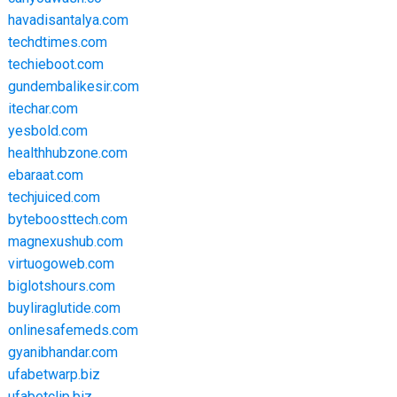
havadisantalya.com
techdtimes.com
techieboot.com
gundembalikesir.com
itechar.com
yesbold.com
healthhubzone.com
ebaraat.com
techjuiced.com
byteboosttech.com
magnexushub.com
virtuogoweb.com
biglotshours.com
buyliraglutide.com
onlinesafemeds.com
gyanibhandar.com
ufabetwarp.biz
ufabetclip.biz