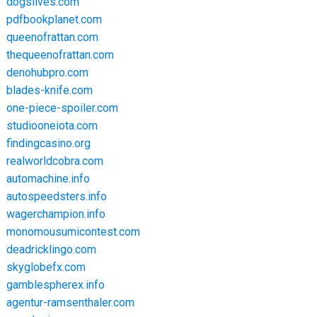
dogslives.com
pdfbookplanet.com
queenofrattan.com
thequeenofrattan.com
denohubpro.com
blades-knife.com
one-piece-spoiler.com
studiooneiota.com
findingcasino.org
realworldcobra.com
automachine.info
autospeedsters.info
wagerchampion.info
monomousumicontest.com
deadricklingo.com
skyglobefx.com
gamblespherex.info
agentur-ramsenthaler.com