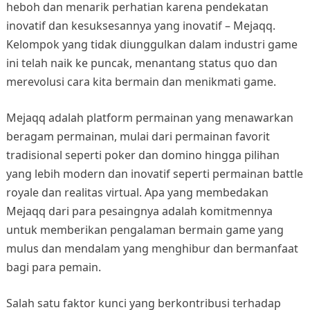
heboh dan menarik perhatian karena pendekatan
inovatif dan kesuksesannya yang inovatif – Mejaqq.
Kelompok yang tidak diunggulkan dalam industri game
ini telah naik ke puncak, menantang status quo dan
merevolusi cara kita bermain dan menikmati game.
Mejaqq adalah platform permainan yang menawarkan
beragam permainan, mulai dari permainan favorit
tradisional seperti poker dan domino hingga pilihan
yang lebih modern dan inovatif seperti permainan battle
royale dan realitas virtual. Apa yang membedakan
Mejaqq dari para pesaingnya adalah komitmennya
untuk memberikan pengalaman bermain game yang
mulus dan mendalam yang menghibur dan bermanfaat
bagi para pemain.
Salah satu faktor kunci yang berkontribusi terhadap