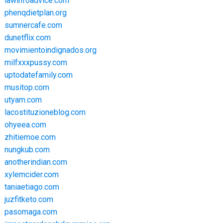
lawinfoadvice.com
phenqdietplan.org
sumnercafe.com
dunetflix.com
movimientoindignados.org
milfxxxpussy.com
uptodatefamily.com
musitop.com
utyam.com
lacostituzioneblog.com
ohyeea.com
zhitiemoe.com
nungkub.com
anotherindian.com
xylemcider.com
taniaetiago.com
juzfitketo.com
pasomaga.com