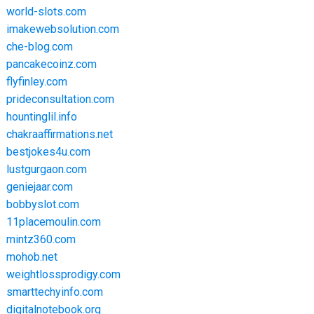
world-slots.com
imakewebsolution.com
che-blog.com
pancakecoinz.com
flyfinley.com
prideconsultation.com
hountinglil.info
chakraaffirmations.net
bestjokes4u.com
lustgurgaon.com
geniejaar.com
bobbyslot.com
11placemoulin.com
mintz360.com
mohob.net
weightlossprodigy.com
smarttechyinfo.com
digitalnotebook.org