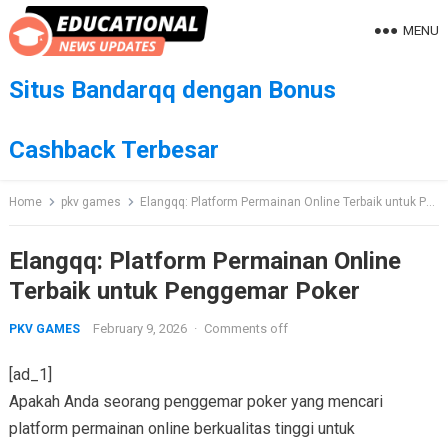
Skip
MENU
to
content
Situs Bandarqq dengan Bonus
Cashback Terbesar
Home
pkv games
Elangqq: Platform Permainan Online Terbaik untuk Penggemar Poker
Elangqq: Platform Permainan Online
Terbaik untuk Penggemar Poker
February 9, 2026
·
Comments off
PKV GAMES
[ad_1]
Apakah Anda seorang penggemar poker yang mencari
platform permainan online berkualitas tinggi untuk