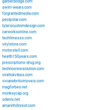
garberdodge.com
swim-wears.com
forgrantedmedia.com
peolpstar.com
tylerscustomdesign.com
carworksonline.com
techtimesss.com
virylstore.com
motorstell.com
health150years.com
prescriptions-drug.org
technocrewsolution.com
viraltokvibes.com
vivianebritoimoveis.com
magforbes.net
monkeycap.org
sdenix.net
amarinhillcrest.com