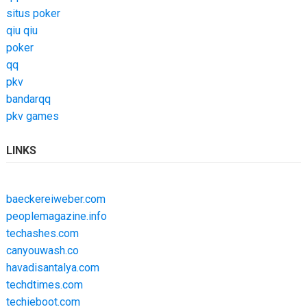
situs poker
qiu qiu
poker
qq
pkv
bandarqq
pkv games
LINKS
baeckereiweber.com
peoplemagazine.info
techashes.com
canyouwash.co
havadisantalya.com
techdtimes.com
techieboot.com