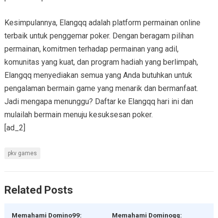
Kesimpulannya, Elangqq adalah platform permainan online
terbaik untuk penggemar poker. Dengan beragam pilihan
permainan, komitmen terhadap permainan yang adil,
komunitas yang kuat, dan program hadiah yang berlimpah,
Elangqq menyediakan semua yang Anda butuhkan untuk
pengalaman bermain game yang menarik dan bermanfaat.
Jadi mengapa menunggu? Daftar ke Elangqq hari ini dan
mulailah bermain menuju kesuksesan poker.
[ad_2]
pkv games
Related Posts
Memahami Domino99:
Memahami Dominoqq: