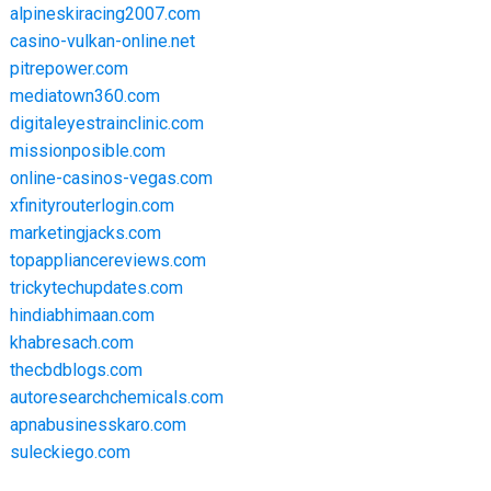
alpineskiracing2007.com
casino-vulkan-online.net
pitrepower.com
mediatown360.com
digitaleyestrainclinic.com
missionposible.com
online-casinos-vegas.com
xfinityrouterlogin.com
marketingjacks.com
topappliancereviews.com
trickytechupdates.com
hindiabhimaan.com
khabresach.com
thecbdblogs.com
autoresearchchemicals.com
apnabusinesskaro.com
suleckiego.com