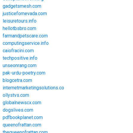
gadgetsmesh.com
justicefornevada.com
leisuretours.info
hellotbsbro.com
farmandpetscare.com
computingservice.info
caiofracini.com
techpositive.info
unseonrang.com
pak-urdu-poetry.com
blogcetra.com
internetmarketingsolutions.co
ollystvs.com
globalnewscx.com
dogslives.com
pdfbookplanet.com
queenofrattan.com
thequeenofrattan.com