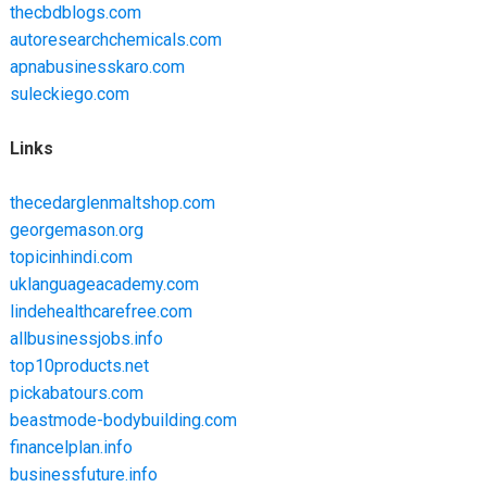
thecbdblogs.com
autoresearchchemicals.com
apnabusinesskaro.com
suleckiego.com
Links
thecedarglenmaltshop.com
georgemason.org
topicinhindi.com
uklanguageacademy.com
lindehealthcarefree.com
allbusinessjobs.info
top10products.net
pickabatours.com
beastmode-bodybuilding.com
financelplan.info
businessfuture.info