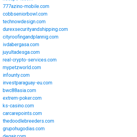
777azino-mobile.com
cobbseniorbowl.com
technowdesign.com
durexsecurityandshipping.com
cityroofingandplannig.com
ivdabergasa.com
juyultadesga.com
real-crypto-services.com
mypetzworld.com
infounty.com
investparaguay-eu.com
bwc88asia.com
extrem-poker.com
ks-casino.com
carcarepoints.com
thedoodlebreeders.com
grupohugodias.com
deqair.com