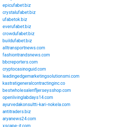
epicufabet.biz
crystalufabet.biz
ufabetok.biz
everufabet.biz
crowdufabet.biz
buildufabet.biz
alltransportnews.com
fashiontrandsnews.com
bbcreporters.com
cryptocasinoguid.com
leadingedgemarketingsolutionsmi.com
kastratigeneralcontractinginc.co
bestwholesalenfljerseysshop.com
openlivinglabdays14.com
ayurvedakonsultti-kari-nokela.com
antitraders.biz
aryanews24.com
xscape-it.com