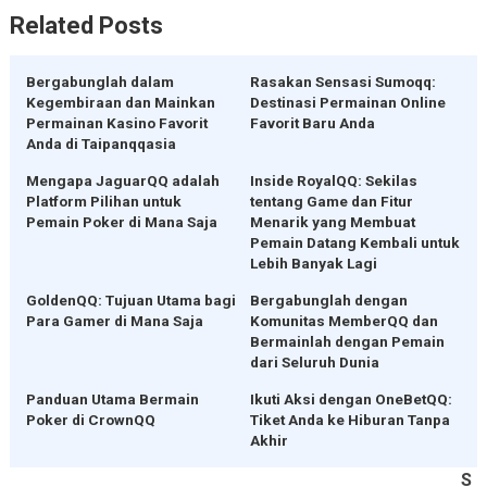
Related Posts
Bergabunglah dalam
Rasakan Sensasi Sumoqq:
Kegembiraan dan Mainkan
Destinasi Permainan Online
Permainan Kasino Favorit
Favorit Baru Anda
Anda di Taipanqqasia
Mengapa JaguarQQ adalah
Inside RoyalQQ: Sekilas
Platform Pilihan untuk
tentang Game dan Fitur
Pemain Poker di Mana Saja
Menarik yang Membuat
Pemain Datang Kembali untuk
Lebih Banyak Lagi
GoldenQQ: Tujuan Utama bagi
Bergabunglah dengan
Para Gamer di Mana Saja
Komunitas MemberQQ dan
Bermainlah dengan Pemain
dari Seluruh Dunia
Panduan Utama Bermain
Ikuti Aksi dengan OneBetQQ:
Poker di CrownQQ
Tiket Anda ke Hiburan Tanpa
Akhir
S