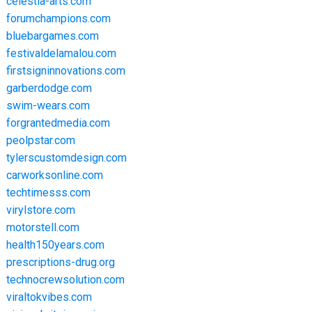
celestia-arts.com
forumchampions.com
bluebargames.com
festivaldelamalou.com
firstsigninnovations.com
garberdodge.com
swim-wears.com
forgrantedmedia.com
peolpstar.com
tylerscustomdesign.com
carworksonline.com
techtimesss.com
virylstore.com
motorstell.com
health150years.com
prescriptions-drug.org
technocrewsolution.com
viraltokvibes.com