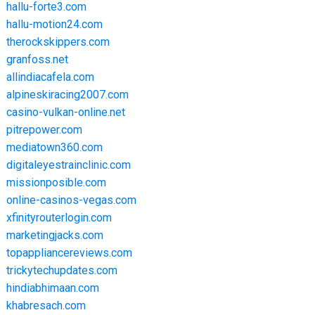
hallu-forte3.com
hallu-motion24.com
therockskippers.com
granfoss.net
allindiacafela.com
alpineskiracing2007.com
casino-vulkan-online.net
pitrepower.com
mediatown360.com
digitaleyestrainclinic.com
missionposible.com
online-casinos-vegas.com
xfinityrouterlogin.com
marketingjacks.com
topappliancereviews.com
trickytechupdates.com
hindiabhimaan.com
khabresach.com