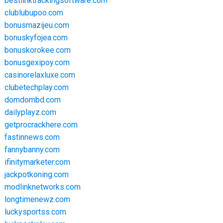
bestlinktrackingsoftware.com
clublubupoo.com
bonusmazijeu.com
bonuskyfojea.com
bonuskorokee.com
bonusgexipoy.com
casinorelaxluxe.com
clubetechplay.com
domdombd.com
dailyplayz.com
getprocrackhere.com
fastinnews.com
fannybanny.com
ifinitymarketer.com
jackpotkoning.com
modlinknetworks.com
longtimenewz.com
luckysportss.com