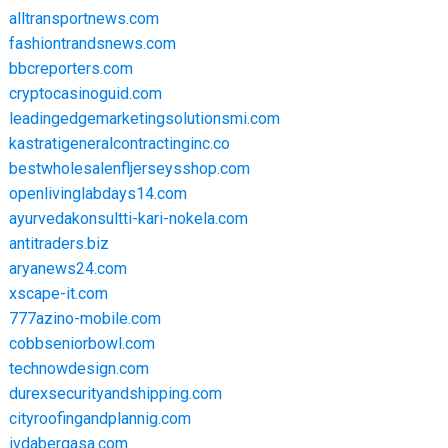
alltransportnews.com
fashiontrandsnews.com
bbcreporters.com
cryptocasinoguid.com
leadingedgemarketingsolutionsmi.com
kastratigeneralcontractinginc.co
bestwholesalenfljerseysshop.com
openlivinglabdays14.com
ayurvedakonsultti-kari-nokela.com
antitraders.biz
aryanews24.com
xscape-it.com
777azino-mobile.com
cobbseniorbowl.com
technowdesign.com
durexsecurityandshipping.com
cityroofingandplannig.com
ivdabergasa.com