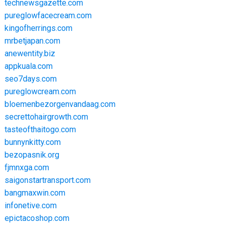
technewsgazette.com
pureglowfacecream.com
kingofherrings.com
mrbetjapan.com
anewentity.biz
appkuala.com
seo7days.com
pureglowcream.com
bloemenbezorgenvandaag.com
secrettohairgrowth.com
tasteofthaitogo.com
bunnynkitty.com
bezopasnik.org
fjmnxga.com
saigonstartransport.com
bangmaxwin.com
infonetive.com
epictacoshop.com