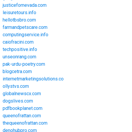
justicefornevada.com
leisuretours.info
hellotbsbro.com
farmandpetscare.com
computingservice.info
caiofracini.com
techpositive.info
unseonrang.com
pak-urdu-poetry.com
blogcetra.com
internetmarketingsolutions.co
ollystvs.com
globalnewscx.com
dogslives.com
pdfbookplanet.com
queenofrattan.com
thequeenofrattan.com
denohubpro.com