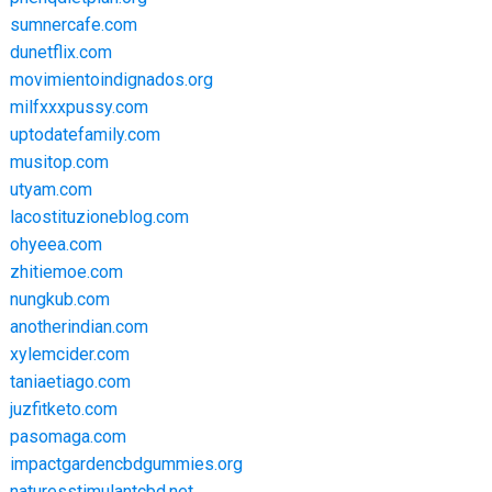
sumnercafe.com
dunetflix.com
movimientoindignados.org
milfxxxpussy.com
uptodatefamily.com
musitop.com
utyam.com
lacostituzioneblog.com
ohyeea.com
zhitiemoe.com
nungkub.com
anotherindian.com
xylemcider.com
taniaetiago.com
juzfitketo.com
pasomaga.com
impactgardencbdgummies.org
naturesstimulantcbd.net