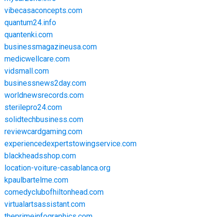
vibecasaconcepts.com
quantum24.info
quantenki.com
businessmagazineusa.com
medicwellcare.com
vidsmall.com
businessnews2day.com
worldnewsrecords.com
sterilepro24.com
solidtechbusiness.com
reviewcardgaming.com
experiencedexpertstowingservice.com
blackheadsshop.com
location-voiture-casablanca.org
kpaulbartelme.com
comedyclubofhiltonhead.com
virtualartsassistant.com
theprimeinfographics.com