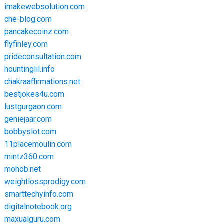
imakewebsolution.com
che-blog.com
pancakecoinz.com
flyfinley.com
prideconsultation.com
hountinglil.info
chakraaffirmations.net
bestjokes4u.com
lustgurgaon.com
geniejaar.com
bobbyslot.com
11placemoulin.com
mintz360.com
mohob.net
weightlossprodigy.com
smarttechyinfo.com
digitalnotebook.org
maxualguru.com