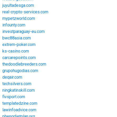
juyultadesga.com
real-crypto-services.com
mypetzworld.com
infounty.com
investparaguay-eu.com
bwc88asia.com
extrem-poker.com
ks-casino.com
carcarepoints.com
thedoodlebreeders.com
grupohugodias.com
deqair.com
techsilvers.com
ningkatinskill.com
fivsport.com
templatedzine.com
lawinfoadvice.com
phenqdietplan.org