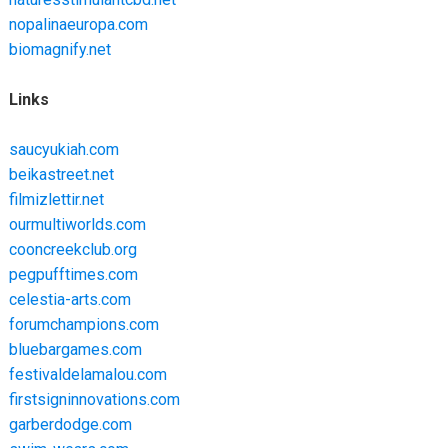
nopalinaeuropa.com
biomagnify.net
Links
saucyukiah.com
beikastreet.net
filmizlettir.net
ourmultiworlds.com
cooncreekclub.org
pegpufftimes.com
celestia-arts.com
forumchampions.com
bluebargames.com
festivaldelamalou.com
firstsigninnovations.com
garberdodge.com