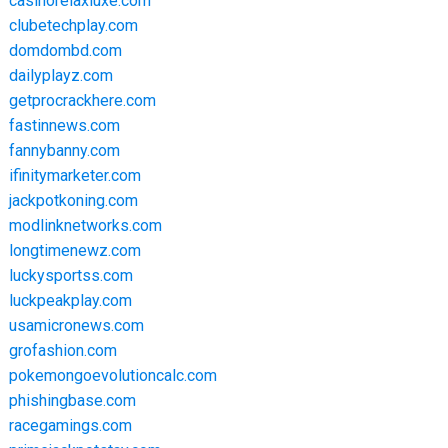
casinorelaxluxe.com
clubetechplay.com
domdombd.com
dailyplayz.com
getprocrackhere.com
fastinnews.com
fannybanny.com
ifinitymarketer.com
jackpotkoning.com
modlinknetworks.com
longtimenewz.com
luckysportss.com
luckpeakplay.com
usamicronews.com
grofashion.com
pokemongoevolutioncalc.com
phishingbase.com
racegamings.com