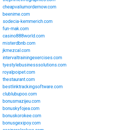
cheapvaliumordernow.com
beenime.com
sodecia-kemmerich.com
fun-mak.com
casino888world.com
misterdbnb.com
jkmezcal.com
intervaltrainingexercises.com
tyestylebusinesssolutions.com
royalpoipet.com
thestaurant.com
bestlinktrackingsoftware.com
clublubupoo.com
bonusmazijeu.com
bonuskyfojea.com
bonuskorokee.com
bonusgexipoy.com