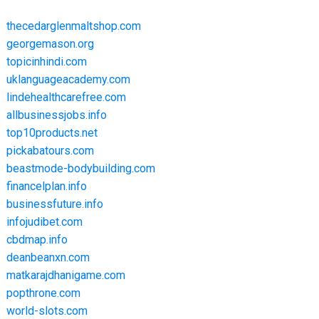
thecedarglenmaltshop.com
georgemason.org
topicinhindi.com
uklanguageacademy.com
lindehealthcarefree.com
allbusinessjobs.info
top10products.net
pickabatours.com
beastmode-bodybuilding.com
financelplan.info
businessfuture.info
infojudibet.com
cbdmap.info
deanbeanxn.com
matkarajdhanigame.com
popthrone.com
world-slots.com