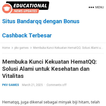
Skip
MENU
to
content
Situs Bandarqq dengan Bonus
Cashback Terbesar
Home
pkv games
Membuka Kunci Kekuatan HematQQ: Solusi Alami untuk Kesehatan dan Vitalitas
Membuka Kunci Kekuatan HematQQ:
Solusi Alami untuk Kesehatan dan
Vitalitas
March 21, 2025
·
Comments off
PKV GAMES
Hematqq, juga dikenal sebagai minyak biji hitam, telah