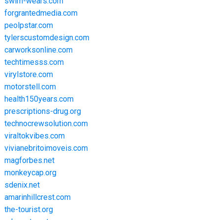
swim-wears.com
forgrantedmedia.com
peolpstar.com
tylerscustomdesign.com
carworksonline.com
techtimesss.com
virylstore.com
motorstell.com
health150years.com
prescriptions-drug.org
technocrewsolution.com
viraltokvibes.com
vivianebritoimoveis.com
magforbes.net
monkeycap.org
sdenix.net
amarinhillcrest.com
the-tourist.org