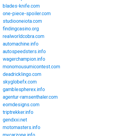
blades-knife.com
one-piece-spoiler.com
studiooneiota.com
findingcasino.org
realworldcobra.com
automachine.info
autospeedsters.info
wagerchampion.info
monomousumicontest.com
deadricklingo.com
skyglobefx.com
gamblespherex.info
agentur-ramsenthaler.com
eomdesigns.com
triptrekker.info
gendxxi.net
motomasters.info
mycarzone.info