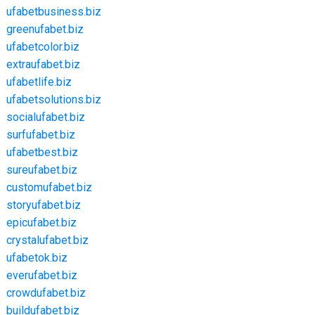
ufabetbusiness.biz
greenufabet.biz
ufabetcolor.biz
extraufabet.biz
ufabetlife.biz
ufabetsolutions.biz
socialufabet.biz
surfufabet.biz
ufabetbest.biz
sureufabet.biz
customufabet.biz
storyufabet.biz
epicufabet.biz
crystalufabet.biz
ufabetok.biz
everufabet.biz
crowdufabet.biz
buildufabet.biz