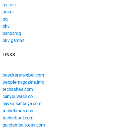
qiu qiu
poker
qq
pkv
bandarqq
pkv games
LINKS
baeckereiweber.com
peoplemagazine.info
techashes.com
canyouwash.co
havadisantalya.com
techdtimes.com
techieboot.com
gundembalikesir.com