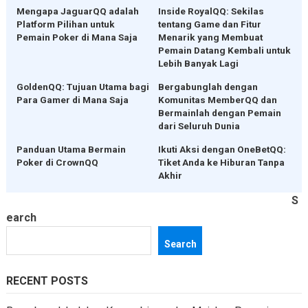
Mengapa JaguarQQ adalah
Inside RoyalQQ: Sekilas
Platform Pilihan untuk
tentang Game dan Fitur
Pemain Poker di Mana Saja
Menarik yang Membuat
Pemain Datang Kembali untuk
Lebih Banyak Lagi
GoldenQQ: Tujuan Utama bagi
Bergabunglah dengan
Para Gamer di Mana Saja
Komunitas MemberQQ dan
Bermainlah dengan Pemain
dari Seluruh Dunia
Panduan Utama Bermain
Ikuti Aksi dengan OneBetQQ:
Poker di CrownQQ
Tiket Anda ke Hiburan Tanpa
Akhir
S
earch
Search
RECENT POSTS