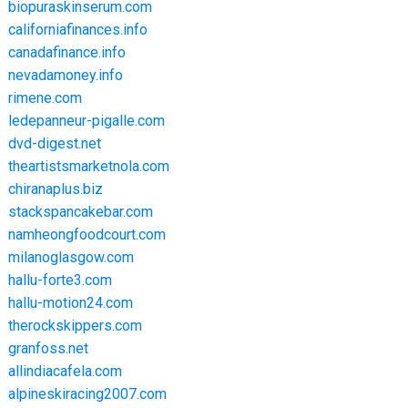
biopuraskinserum.com
californiafinances.info
canadafinance.info
nevadamoney.info
rimene.com
ledepanneur-pigalle.com
dvd-digest.net
theartistsmarketnola.com
chiranaplus.biz
stackspancakebar.com
namheongfoodcourt.com
milanoglasgow.com
hallu-forte3.com
hallu-motion24.com
therockskippers.com
granfoss.net
allindiacafela.com
alpineskiracing2007.com