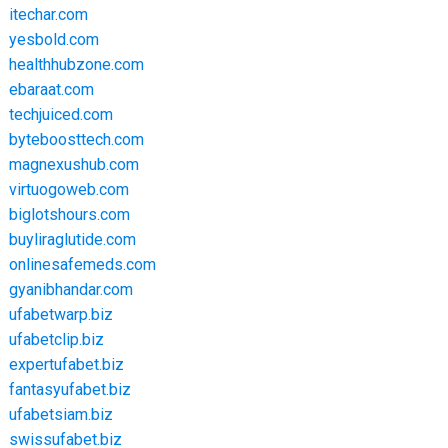
itechar.com
yesbold.com
healthhubzone.com
ebaraat.com
techjuiced.com
byteboosttech.com
magnexushub.com
virtuogoweb.com
biglotshours.com
buyliraglutide.com
onlinesafemeds.com
gyanibhandar.com
ufabetwarp.biz
ufabetclip.biz
expertufabet.biz
fantasyufabet.biz
ufabetsiam.biz
swissufabet.biz