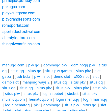
primejackpotstay.com
pokugaa.com
playvaultgame.com
playgrandresorts.com
romsportal.com
sportsdocfestival.com
shestylestore.com
thingsiwontfinish.com
menuqq.com
|
pkv qq
|
dominoqq pkv
|
dominoqq pkv
|
situs
qq
|
situs qq
|
situs qq
|
situs pkv games
|
situs pkv
|
slot
gacor
|
judi bola
|
pkv
|
slot
|
demo slot
|
x500 slot
|
slot
|
demo slot
|
mahjong ways 2
|
situs qq
|
situs pkv
|
situs qq
|
situs qq
|
situs qq
|
situs pkv
|
situs pkv
|
situs pkv
|
situs pkv
|
situs pkv
|
situs pkv
|
login sbobet
|
sbobet
|
situs pkv
|
murniqq.com
|
hematqq.com
|
login menuqq
|
login murniqq
|
login hematqq
|
pkv
|
dominoqq
|
situs pkv
|
situs qq
|
slot
|
slot
|
slot
|
dominoqq pkv
|
situs qq
|
situs pkv
|