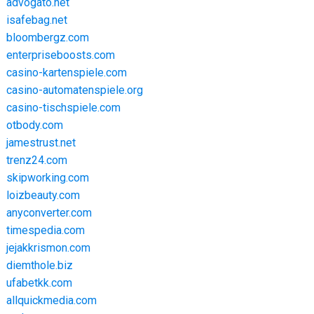
advogato.net
isafebag.net
bloombergz.com
enterpriseboosts.com
casino-kartenspiele.com
casino-automatenspiele.org
casino-tischspiele.com
otbody.com
jamestrust.net
trenz24.com
skipworking.com
loizbeauty.com
anyconverter.com
timespedia.com
jejakkrismon.com
diemthole.biz
ufabetkk.com
allquickmedia.com