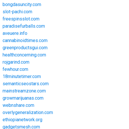
bongdasuncity.com
slot-pachi.com
freespinsslot.com
paradisefurballs.com
aveuere.info
cannabinoidtimes.com
greenproductsgui.com
healthconcerning.com
rojgarind.com
fewhour.com
18minutetimer.com
semanticseostars.com
mainstreamzone.com
growmarijuanas.com
webnshare.com
overlygeneralization.com
ethiopianetwork.org
gadgetsmesh.com