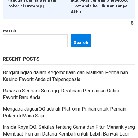
Panduan Utama Bermain
Ikuti Aksi dengan OneBetQQ:
Poker di CrownQQ
Tiket Anda ke Hiburan Tanpa
Akhir
S
earch
Search
RECENT POSTS
Bergabunglah dalam Kegembiraan dan Mainkan Permainan
Kasino Favorit Anda di Taipanqqasia
Rasakan Sensasi Sumoqq: Destinasi Permainan Online
Favorit Baru Anda
Mengapa JaguarQQ adalah Platform Pilihan untuk Pemain
Poker di Mana Saja
Inside RoyalQQ: Sekilas tentang Game dan Fitur Menarik yang
Membuat Pemain Datang Kembali untuk Lebih Banyak Lagi