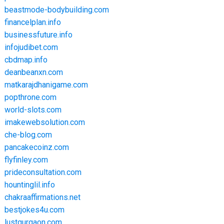
beastmode-bodybuilding.com
financelplan.info
businessfuture.info
infojudibet.com
cbdmap.info
deanbeanxn.com
matkarajdhanigame.com
popthrone.com
world-slots.com
imakewebsolution.com
che-blog.com
pancakecoinz.com
flyfinley.com
prideconsultation.com
hountinglil.info
chakraaffirmations.net
bestjokes4u.com
lustgurgaon.com