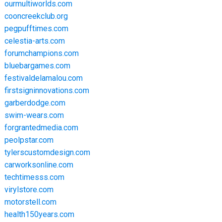
ourmultiworlds.com
cooncreekclub.org
pegpufftimes.com
celestia-arts.com
forumchampions.com
bluebargames.com
festivaldelamalou.com
firstsigninnovations.com
garberdodge.com
swim-wears.com
forgrantedmedia.com
peolpstar.com
tylerscustomdesign.com
carworksonline.com
techtimesss.com
virylstore.com
motorstell.com
health150years.com