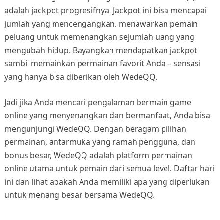
adalah jackpot progresifnya. Jackpot ini bisa mencapai
jumlah yang mencengangkan, menawarkan pemain
peluang untuk memenangkan sejumlah uang yang
mengubah hidup. Bayangkan mendapatkan jackpot
sambil memainkan permainan favorit Anda – sensasi
yang hanya bisa diberikan oleh WedeQQ.
Jadi jika Anda mencari pengalaman bermain game
online yang menyenangkan dan bermanfaat, Anda bisa
mengunjungi WedeQQ. Dengan beragam pilihan
permainan, antarmuka yang ramah pengguna, dan
bonus besar, WedeQQ adalah platform permainan
online utama untuk pemain dari semua level. Daftar hari
ini dan lihat apakah Anda memiliki apa yang diperlukan
untuk menang besar bersama WedeQQ.