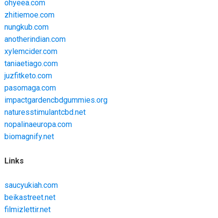
ohyeea.com
zhitiemoe.com
nungkub.com
anotherindian.com
xylemcider.com
taniaetiago.com
juzfitketo.com
pasomaga.com
impactgardencbdgummies.org
naturesstimulantcbd.net
nopalinaeuropa.com
biomagnify.net
Links
saucyukiah.com
beikastreet.net
filmizlettir.net