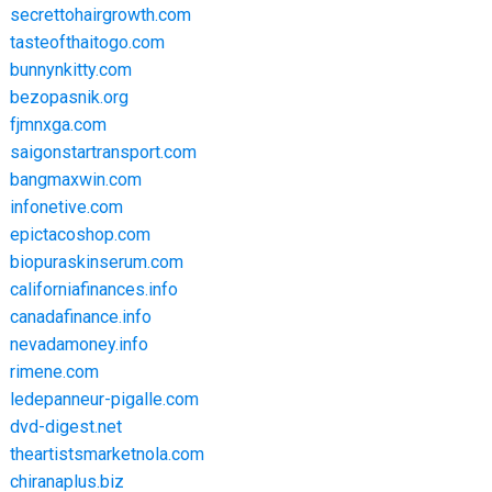
secrettohairgrowth.com
tasteofthaitogo.com
bunnynkitty.com
bezopasnik.org
fjmnxga.com
saigonstartransport.com
bangmaxwin.com
infonetive.com
epictacoshop.com
biopuraskinserum.com
californiafinances.info
canadafinance.info
nevadamoney.info
rimene.com
ledepanneur-pigalle.com
dvd-digest.net
theartistsmarketnola.com
chiranaplus.biz