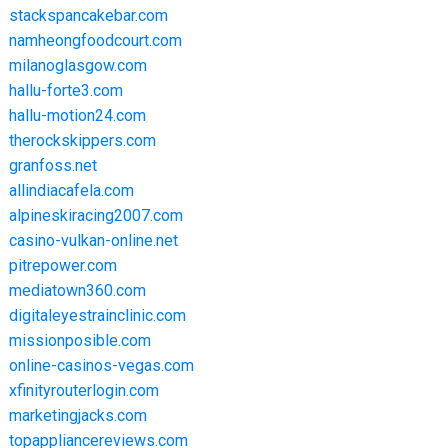
stackspancakebar.com
namheongfoodcourt.com
milanoglasgow.com
hallu-forte3.com
hallu-motion24.com
therockskippers.com
granfoss.net
allindiacafela.com
alpineskiracing2007.com
casino-vulkan-online.net
pitrepower.com
mediatown360.com
digitaleyestrainclinic.com
missionposible.com
online-casinos-vegas.com
xfinityrouterlogin.com
marketingjacks.com
topappliancereviews.com