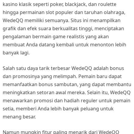
kasino klasik seperti poker, blackjack, dan roulette
hingga permainan slot populer dan taruhan olahraga,
WedeQQ memiliki semuanya. Situs ini menampilkan
grafik dan efek suara berkualitas tinggi, menciptakan
pengalaman bermain game realistis yang akan
membuat Anda datang kembali untuk menonton lebih
banyak lagi.
Salah satu daya tarik terbesar WedeQQ adalah bonus
dan promosinya yang melimpah. Pemain baru dapat
memanfaatkan bonus sambutan, yang dapat membantu
meningkatkan setoran awal mereka. Selain itu, WedeQQ
menawarkan promosi dan hadiah reguler untuk pemain
setia, memberi Anda lebih banyak peluang untuk
menang besar.
Namun mungkin fitur paling menarik dari WedeQQ