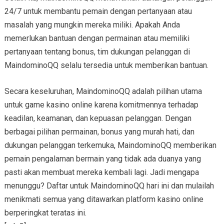
24/7 untuk membantu pemain dengan pertanyaan atau
masalah yang mungkin mereka miliki. Apakah Anda
memerlukan bantuan dengan permainan atau memiliki
pertanyaan tentang bonus, tim dukungan pelanggan di
MaindominoQQ selalu tersedia untuk memberikan bantuan.
Secara keseluruhan, MaindominoQQ adalah pilihan utama
untuk game kasino online karena komitmennya terhadap
keadilan, keamanan, dan kepuasan pelanggan. Dengan
berbagai pilihan permainan, bonus yang murah hati, dan
dukungan pelanggan terkemuka, MaindominoQQ memberikan
pemain pengalaman bermain yang tidak ada duanya yang
pasti akan membuat mereka kembali lagi. Jadi mengapa
menunggu? Daftar untuk MaindominoQQ hari ini dan mulailah
menikmati semua yang ditawarkan platform kasino online
berperingkat teratas ini.