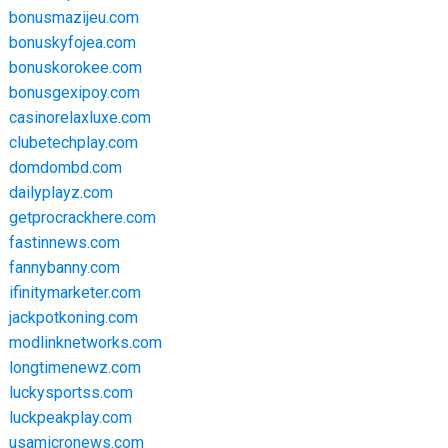
bonusmazijeu.com
bonuskyfojea.com
bonuskorokee.com
bonusgexipoy.com
casinorelaxluxe.com
clubetechplay.com
domdombd.com
dailyplayz.com
getprocrackhere.com
fastinnews.com
fannybanny.com
ifinitymarketer.com
jackpotkoning.com
modlinknetworks.com
longtimenewz.com
luckysportss.com
luckpeakplay.com
usamicronews.com