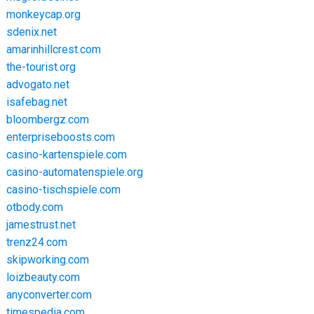
monkeycap.org
sdenix.net
amarinhillcrest.com
the-tourist.org
advogato.net
isafebag.net
bloombergz.com
enterpriseboosts.com
casino-kartenspiele.com
casino-automatenspiele.org
casino-tischspiele.com
otbody.com
jamestrust.net
trenz24.com
skipworking.com
loizbeauty.com
anyconverter.com
timespedia.com