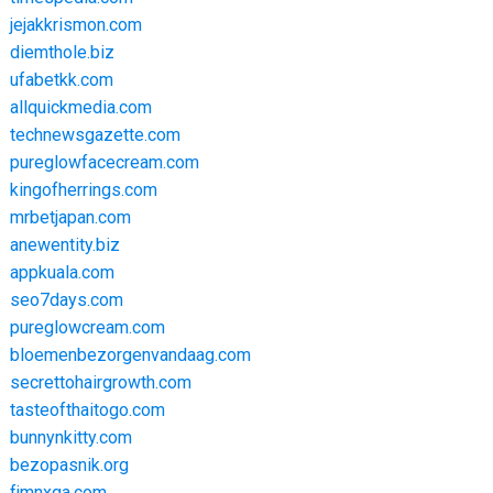
jejakkrismon.com
diemthole.biz
ufabetkk.com
allquickmedia.com
technewsgazette.com
pureglowfacecream.com
kingofherrings.com
mrbetjapan.com
anewentity.biz
appkuala.com
seo7days.com
pureglowcream.com
bloemenbezorgenvandaag.com
secrettohairgrowth.com
tasteofthaitogo.com
bunnynkitty.com
bezopasnik.org
fjmnxga.com