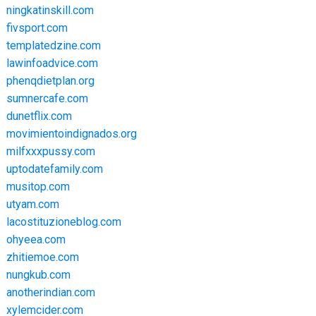
ningkatinskill.com
fivsport.com
templatedzine.com
lawinfoadvice.com
phenqdietplan.org
sumnercafe.com
dunetflix.com
movimientoindignados.org
milfxxxpussy.com
uptodatefamily.com
musitop.com
utyam.com
lacostituzioneblog.com
ohyeea.com
zhitiemoe.com
nungkub.com
anotherindian.com
xylemcider.com