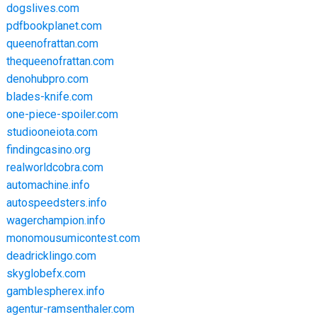
dogslives.com
pdfbookplanet.com
queenofrattan.com
thequeenofrattan.com
denohubpro.com
blades-knife.com
one-piece-spoiler.com
studiooneiota.com
findingcasino.org
realworldcobra.com
automachine.info
autospeedsters.info
wagerchampion.info
monomousumicontest.com
deadricklingo.com
skyglobefx.com
gamblespherex.info
agentur-ramsenthaler.com