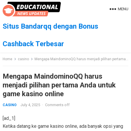
Skip
MENU
to
content
Situs Bandarqq dengan Bonus
Cashback Terbesar
Home
casino
Mengapa MaindominoQQ harus menjadi pilihan pertama Anda untuk game kasino online
Mengapa MaindominoQQ harus
menjadi pilihan pertama Anda untuk
game kasino online
July 4, 2025
·
Comments off
CASINO
[ad_1]
Ketika datang ke game kasino online, ada banyak opsi yang