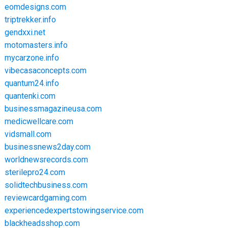
eomdesigns.com
triptrekker.info
gendxxi.net
motomasters.info
mycarzone.info
vibecasaconcepts.com
quantum24.info
quantenki.com
businessmagazineusa.com
medicwellcare.com
vidsmall.com
businessnews2day.com
worldnewsrecords.com
sterilepro24.com
solidtechbusiness.com
reviewcardgaming.com
experiencedexpertstowingservice.com
blackheadsshop.com