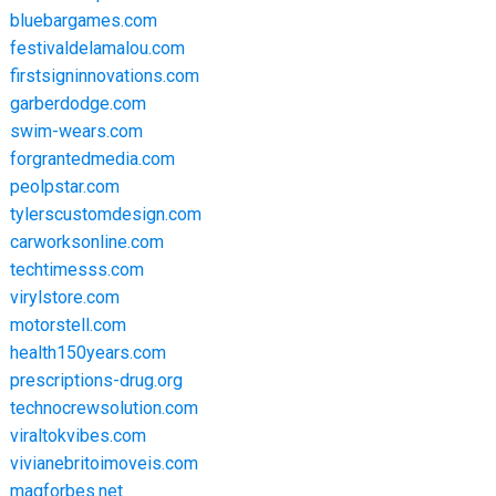
bluebargames.com
festivaldelamalou.com
firstsigninnovations.com
garberdodge.com
swim-wears.com
forgrantedmedia.com
peolpstar.com
tylerscustomdesign.com
carworksonline.com
techtimesss.com
virylstore.com
motorstell.com
health150years.com
prescriptions-drug.org
technocrewsolution.com
viraltokvibes.com
vivianebritoimoveis.com
magforbes.net