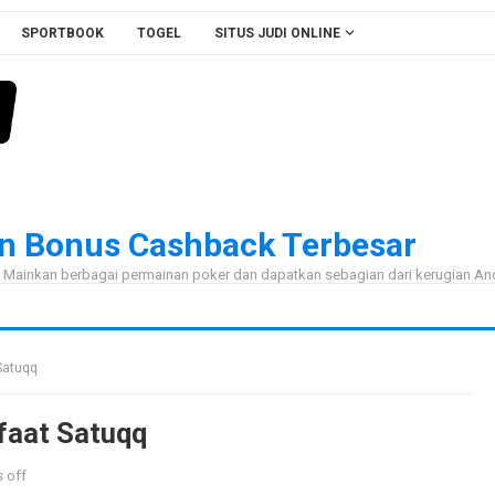
SPORTBOOK
TOGEL
SITUS JUDI ONLINE
n Bonus Cashback Terbesar
. Mainkan berbagai permainan poker dan dapatkan sebagian dari kerugian An
Satuqq
faat Satuqq
 off