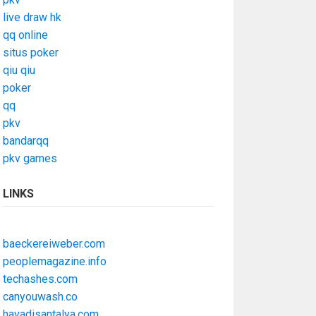
live draw hk
qq online
situs poker
qiu qiu
poker
qq
pkv
bandarqq
pkv games
LINKS
baeckereiweber.com
peoplemagazine.info
techashes.com
canyouwash.co
havadisantalya.com