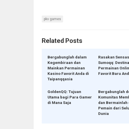
pkv games
Related Posts
Bergabunglah dalam
Rasakan Sensas
Kegembiraan dan
Sumoqq: Destina
Mainkan Permainan
Permainan Onli
Kasino Favorit Anda di
Favorit Baru An
Taipanqqasia
GoldenQQ: Tujuan
Bergabunglah 
Utama bagi Para Gamer
Komunitas Mem
di Mana Saja
dan Bermainlah
Pemain dari Sel
Dunia