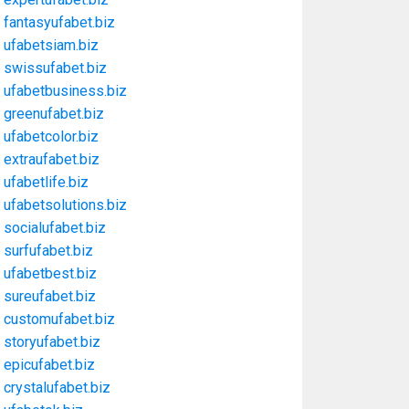
fantasyufabet.biz
ufabetsiam.biz
swissufabet.biz
ufabetbusiness.biz
greenufabet.biz
ufabetcolor.biz
extraufabet.biz
ufabetlife.biz
ufabetsolutions.biz
socialufabet.biz
surfufabet.biz
ufabetbest.biz
sureufabet.biz
customufabet.biz
storyufabet.biz
epicufabet.biz
crystalufabet.biz