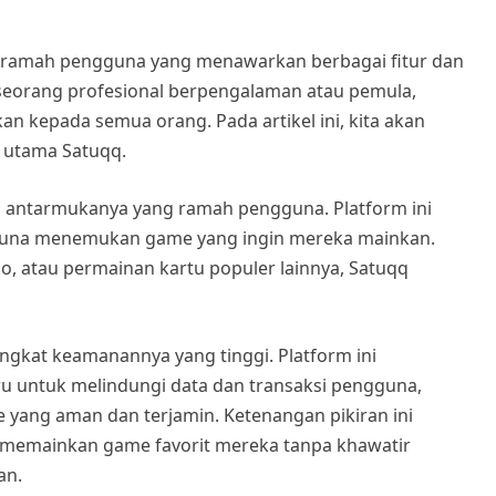
 ramah pengguna yang menawarkan berbagai fitur dan
seorang profesional berpengalaman atau pemula,
an kepada semua orang. Pada artikel ini, kita akan
t utama Satuqq.
ah antarmukanya yang ramah pengguna. Platform ini
una menemukan game yang ingin mereka mainkan.
o, atau permainan kartu populer lainnya, Satuqq
tingkat keamanannya yang tinggi. Platform ini
u untuk melindungi data dan transaksi pengguna,
ang aman dan terjamin. Ketenangan pikiran ini
emainkan game favorit mereka tanpa khawatir
an.