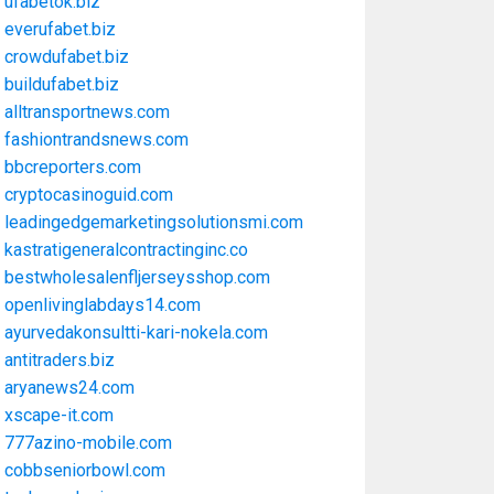
ufabetok.biz
everufabet.biz
crowdufabet.biz
buildufabet.biz
alltransportnews.com
fashiontrandsnews.com
bbcreporters.com
cryptocasinoguid.com
leadingedgemarketingsolutionsmi.com
kastratigeneralcontractinginc.co
bestwholesalenfljerseysshop.com
openlivinglabdays14.com
ayurvedakonsultti-kari-nokela.com
antitraders.biz
aryanews24.com
xscape-it.com
777azino-mobile.com
cobbseniorbowl.com