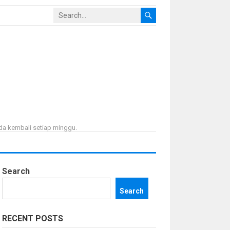
da kembali setiap minggu.
Search
Search
RECENT POSTS