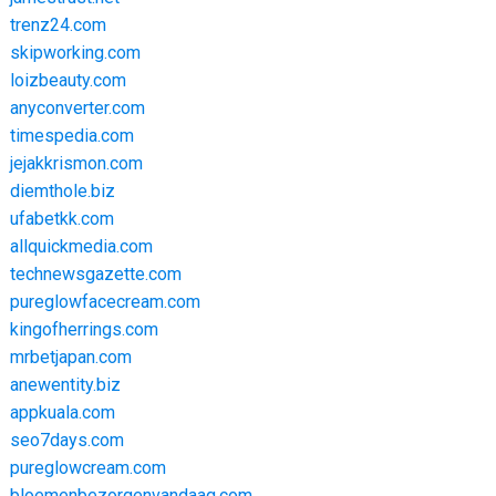
trenz24.com
skipworking.com
loizbeauty.com
anyconverter.com
timespedia.com
jejakkrismon.com
diemthole.biz
ufabetkk.com
allquickmedia.com
technewsgazette.com
pureglowfacecream.com
kingofherrings.com
mrbetjapan.com
anewentity.biz
appkuala.com
seo7days.com
pureglowcream.com
bloemenbezorgenvandaag.com