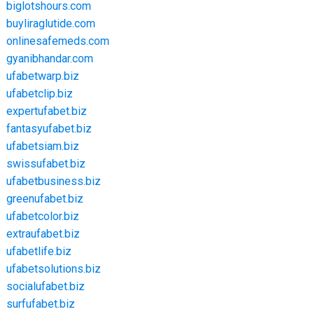
biglotshours.com
buyliraglutide.com
onlinesafemeds.com
gyanibhandar.com
ufabetwarp.biz
ufabetclip.biz
expertufabet.biz
fantasyufabet.biz
ufabetsiam.biz
swissufabet.biz
ufabetbusiness.biz
greenufabet.biz
ufabetcolor.biz
extraufabet.biz
ufabetlife.biz
ufabetsolutions.biz
socialufabet.biz
surfufabet.biz