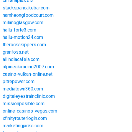
chiranaplus.biz
stackspancakebar.com
namheongfoodcourt.com
milanoglasgow.com
hallu-forte3.com
hallu-motion24.com
therockskippers.com
granfoss.net
allindiacafela.com
alpineskiracing2007.com
casino-vulkan-online.net
pitrepower.com
mediatown360.com
digitaleyestrainclinic.com
missionposible.com
online-casinos-vegas.com
xfinityrouterlogin.com
marketingjacks.com