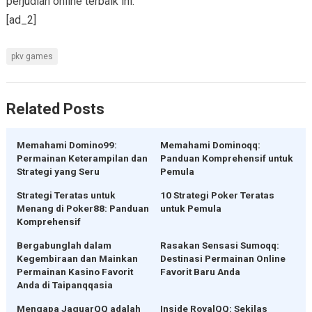
perjudian online terbaik ini.
[ad_2]
pkv games
Related Posts
Memahami Domino99:
Memahami Dominoqq:
Permainan Keterampilan dan
Panduan Komprehensif untuk
Strategi yang Seru
Pemula
Strategi Teratas untuk
10 Strategi Poker Teratas
Menang di Poker88: Panduan
untuk Pemula
Komprehensif
Bergabunglah dalam
Rasakan Sensasi Sumoqq:
Kegembiraan dan Mainkan
Destinasi Permainan Online
Permainan Kasino Favorit
Favorit Baru Anda
Anda di Taipanqqasia
Mengapa JaguarQQ adalah
Inside RoyalQQ: Sekilas