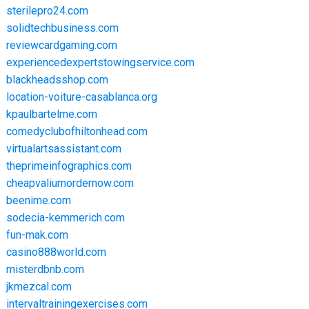
sterilepro24.com
solidtechbusiness.com
reviewcardgaming.com
experiencedexpertstowingservice.com
blackheadsshop.com
location-voiture-casablanca.org
kpaulbartelme.com
comedyclubofhiltonhead.com
virtualartsassistant.com
theprimeinfographics.com
cheapvaliumordernow.com
beenime.com
sodecia-kemmerich.com
fun-mak.com
casino888world.com
misterdbnb.com
jkmezcal.com
intervaltrainingexercises.com