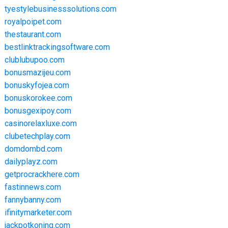
tyestylebusinesssolutions.com
royalpoipet.com
thestaurant.com
bestlinktrackingsoftware.com
clublubupoo.com
bonusmazijeu.com
bonuskyfojea.com
bonuskorokee.com
bonusgexipoy.com
casinorelaxluxe.com
clubetechplay.com
domdombd.com
dailyplayz.com
getprocrackhere.com
fastinnews.com
fannybanny.com
ifinitymarketer.com
jackpotkoning.com