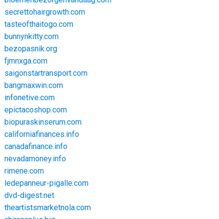
secrettohairgrowth.com
tasteofthaitogo.com
bunnynkitty.com
bezopasnik.org
fjmnxga.com
saigonstartransport.com
bangmaxwin.com
infonetive.com
epictacoshop.com
biopuraskinserum.com
californiafinances.info
canadafinance.info
nevadamoney.info
rimene.com
ledepanneur-pigalle.com
dvd-digest.net
theartistsmarketnola.com