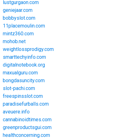
lustgurgaon.com
geniejaar.com
bobbyslot.com
11placemoulin.com
mintz360.com
mohob.net
weightlossprodigy.com
smarttechyinfo.com
digitalnotebook.org
maxualguru.com
bongdasuncity.com
slot-pachi.com
freespinsslot.com
paradisefurballs.com
aveuere.info
cannabinoidtimes.com
greenproductsgui.com
healthconcerning.com