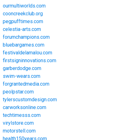
ourmultiworlds.com
cooncreekclub.org
pegpufftimes.com
celestia-arts.com
forumchampions.com
bluebargames.com
festivaldelamalou.com
firstsigninnovations.com
garberdodge.com
swim-wears.com
forgrantedmedia.com
peolpstar.com
tylerscustomdesign.com
carworksonline.com
techtimesss.com
virylstore.com
motorstell.com
health150years.com