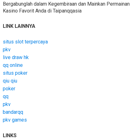
Bergabunglah dalam Kegembiraan dan Mainkan Permainan
Kasino Favorit Anda di Taipanqqasia
LINK LAINNYA
situs slot terpercaya
pkv
live draw hk
qq online
situs poker
qiu qiu
poker
qq
pkv
bandarqq
pkv games
LINKS