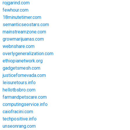
rojgarind.com
fewhour.com
18minutetimer.com
semanticseostars.com
mainstreamzone.com
growmarijuanas.com
webnshare.com
overlygeneralization.com
ethiopianetwork.org
gadgetsmesh.com
justicefornevada.com
leisuretours.info
hellotbsbro.com
farmandpetscare.com
computingservice.info
caiofracini.com
techpositive.info
unseonrang.com