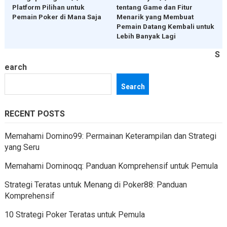
Platform Pilihan untuk
tentang Game dan Fitur
Pemain Poker di Mana Saja
Menarik yang Membuat
Pemain Datang Kembali untuk
Lebih Banyak Lagi
S
earch
Search
RECENT POSTS
Memahami Domino99: Permainan Keterampilan dan Strategi
yang Seru
Memahami Dominoqq: Panduan Komprehensif untuk Pemula
Strategi Teratas untuk Menang di Poker88: Panduan
Komprehensif
10 Strategi Poker Teratas untuk Pemula