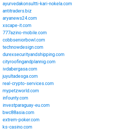
ayurvedakonsultti-kari-nokela.com
antitraders.biz
aryanews24.com
xscape-it.com
777azino-mobile.com
cobbseniorbowl.com
technowdesign.com
durexsecurityandshipping.com
cityroofingandplannig.com
ivdabergasa.com
juyultadesga.com
real-crypto-services.com
mypetzworld.com
infounty.com
investparaguay-eu.com
bwc88asia.com
extrem-poker.com
ks-casino.com