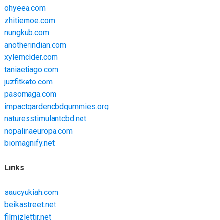
ohyeea.com
zhitiemoe.com
nungkub.com
anotherindian.com
xylemcider.com
taniaetiago.com
juzfitketo.com
pasomaga.com
impactgardencbdgummies.org
naturesstimulantcbd.net
nopalinaeuropa.com
biomagnify.net
Links
saucyukiah.com
beikastreet.net
filmizlettir.net