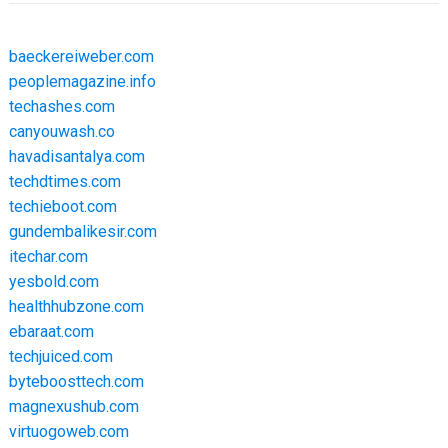
baeckereiweber.com
peoplemagazine.info
techashes.com
canyouwash.co
havadisantalya.com
techdtimes.com
techieboot.com
gundembalikesir.com
itechar.com
yesbold.com
healthhubzone.com
ebaraat.com
techjuiced.com
byteboosttech.com
magnexushub.com
virtuogoweb.com