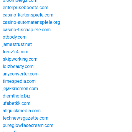
bloombergz.com
enterpriseboosts.com
casino-kartenspiele.com
casino-automatenspiele.org
casino-tischspiele.com
otbody.com
jamestrust.net
trenz24.com
skipworking.com
loizbeauty.com
anyconverter.com
timespedia.com
jejakkrismon.com
diemthole.biz
ufabetkk.com
allquickmedia.com
technewsgazette.com
pureglowfacecream.com