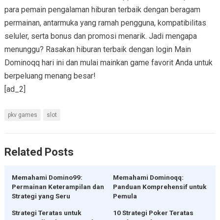
para pemain pengalaman hiburan terbaik dengan beragam
permainan, antarmuka yang ramah pengguna, kompatibilitas
seluler, serta bonus dan promosi menarik. Jadi mengapa
menunggu? Rasakan hiburan terbaik dengan login Main
Dominoqq hari ini dan mulai mainkan game favorit Anda untuk
berpeluang menang besar!
[ad_2]
pkv games
slot
Related Posts
Memahami Domino99:
Memahami Dominoqq:
Permainan Keterampilan dan
Panduan Komprehensif untuk
Strategi yang Seru
Pemula
Strategi Teratas untuk
10 Strategi Poker Teratas