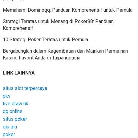
Memahami Dominoqq: Panduan Komprehensif untuk Pemula
Strategi Teratas untuk Menang di Poker88: Panduan
Komprehensif
10 Strategi Poker Teratas untuk Pemula
Bergabunglah dalam Kegembiraan dan Mainkan Permainan
Kasino Favorit Anda di Taipanqqasia
LINK LAINNYA
situs slot terpercaya
pkv
live draw hk
qq online
situs poker
qiu qiu
poker