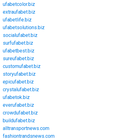
ufabetcolor.biz
extraufabet.biz
ufabetlife.biz
ufabetsolutions.biz
socialufabet.biz
surfufabet.biz
ufabetbest.biz
sureufabet.biz
customufabet.biz
storyufabet.biz
epicufabet.biz
crystalufabet.biz
ufabetok.biz
everufabet.biz
crowdufabet.biz
buildufabet.biz
alltransportnews.com
fashiontrandsnews.com