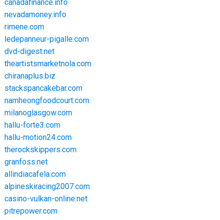
canadafinance.info
nevadamoney.info
rimene.com
ledepanneur-pigalle.com
dvd-digest.net
theartistsmarketnola.com
chiranaplus.biz
stackspancakebar.com
namheongfoodcourt.com
milanoglasgow.com
hallu-forte3.com
hallu-motion24.com
therockskippers.com
granfoss.net
allindiacafela.com
alpineskiracing2007.com
casino-vulkan-online.net
pitrepower.com