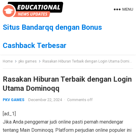
Skip
MENU
to
content
Situs Bandarqq dengan Bonus
Cashback Terbesar
Home
pkv games
Rasakan Hiburan Terbaik dengan Login Utama Dominoqq
Rasakan Hiburan Terbaik dengan Login
Utama Dominoqq
December 22, 2024
·
Comments off
PKV GAMES
[ad_1]
Jika Anda penggemar judi online pasti pernah mendengar
tentang Main Dominoqq. Platform perjudian online populer ini