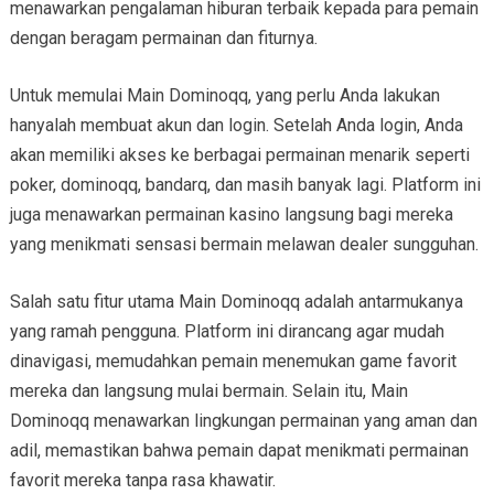
menawarkan pengalaman hiburan terbaik kepada para pemain
dengan beragam permainan dan fiturnya.
Untuk memulai Main Dominoqq, yang perlu Anda lakukan
hanyalah membuat akun dan login. Setelah Anda login, Anda
akan memiliki akses ke berbagai permainan menarik seperti
poker, dominoqq, bandarq, dan masih banyak lagi. Platform ini
juga menawarkan permainan kasino langsung bagi mereka
yang menikmati sensasi bermain melawan dealer sungguhan.
Salah satu fitur utama Main Dominoqq adalah antarmukanya
yang ramah pengguna. Platform ini dirancang agar mudah
dinavigasi, memudahkan pemain menemukan game favorit
mereka dan langsung mulai bermain. Selain itu, Main
Dominoqq menawarkan lingkungan permainan yang aman dan
adil, memastikan bahwa pemain dapat menikmati permainan
favorit mereka tanpa rasa khawatir.