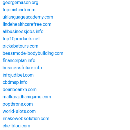
georgemason.org
topicinhindi.com
uklanguageacademy.com
lindehealthcarefree.com
allbusinessjobs.info
top10products.net
pickabatours.com
beastmode-bodybuilding.com
financelplan.info
businessfuture.info
infojudibet.com
cbdmap.info
deanbeanxn.com
matkarajdhanigame.com
popthrone.com
world-slots.com
imakewebsolution.com
che-blog.com