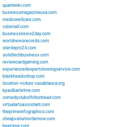
quantenki.com
businessmagazineusa.com
medicwellcare.com
vidsmall.com
businessnews2day.com
worldnewsrecords.com
sterilepro24.com
solidtechbusiness.com
reviewcardgaming.com
experiencedexpertstowingservice.com
blackheadsshop.com
location-voiture-casablanca.org
kpaulbartelme.com
comedyclubofhiltonhead.com
virtualartsassistant.com
theprimeinfographics.com
cheapvaliumordernow.com
beenime.com