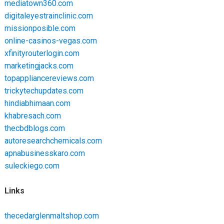
mediatown360.com
digitaleyestrainclinic.com
missionposible.com
online-casinos-vegas.com
xfinityrouterlogin.com
marketingjacks.com
topappliancereviews.com
trickytechupdates.com
hindiabhimaan.com
khabresach.com
thecbdblogs.com
autoresearchchemicals.com
apnabusinesskaro.com
suleckiego.com
Links
thecedarglenmaltshop.com