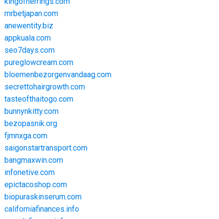
kingofherrings.com
mrbetjapan.com
anewentity.biz
appkuala.com
seo7days.com
pureglowcream.com
bloemenbezorgenvandaag.com
secrettohairgrowth.com
tasteofthaitogo.com
bunnynkitty.com
bezopasnik.org
fjmnxga.com
saigonstartransport.com
bangmaxwin.com
infonetive.com
epictacoshop.com
biopuraskinserum.com
californiafinances.info