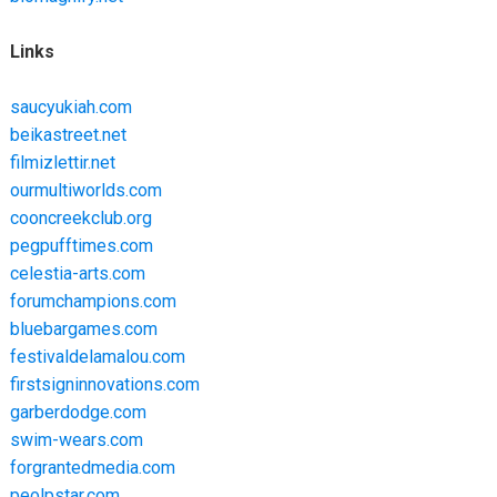
Links
saucyukiah.com
beikastreet.net
filmizlettir.net
ourmultiworlds.com
cooncreekclub.org
pegpufftimes.com
celestia-arts.com
forumchampions.com
bluebargames.com
festivaldelamalou.com
firstsigninnovations.com
garberdodge.com
swim-wears.com
forgrantedmedia.com
peolpstar.com