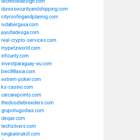
technowdesign.com
durexsecurityandshipping.com
cityroofingandplannig.com
ivdabergasa.com
juyultadesga.com
real-crypto-services.com
mypetzworld.com
infounty.com
investparaguay-eu.com
bwc88asia.com
extrem-poker.com
ks-casino.com
carcarepoints.com
thedoodlebreeders.com
grupohugodias.com
deqair.com
techsilvers.com
ningkatinskill.com