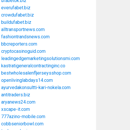
ufabetok.biz
everufabet.biz
crowdufabet.biz
buildufabet.biz
alltransportnews.com
fashiontrandsnews.com
bbcreporters.com
cryptocasinoguid.com
leadingedgemarketingsolutionsmi.com
kastratigeneralcontractinginc.co
bestwholesalenfljerseysshop.com
openlivinglabdays14.com
ayurvedakonsultti-kari-nokela.com
antitraders.biz
aryanews24.com
xscape-it.com
777azino-mobile.com
cobbseniorbowl.com