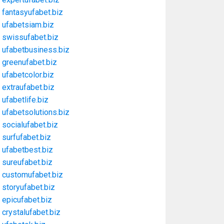
fantasyufabet.biz
ufabetsiam.biz
swissufabet.biz
ufabetbusiness.biz
greenufabet.biz
ufabetcolor.biz
extraufabet.biz
ufabetlife.biz
ufabetsolutions.biz
socialufabet.biz
surfufabet.biz
ufabetbest.biz
sureufabet.biz
customufabet.biz
storyufabet.biz
epicufabet.biz
crystalufabet.biz