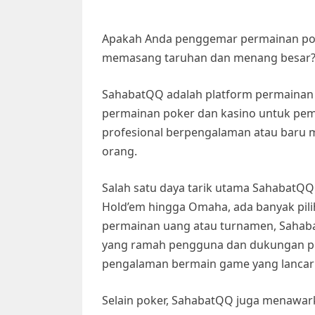
Apakah Anda penggemar permainan pok
memasang taruhan dan menang besar? J
SahabatQQ adalah platform permainan
permainan poker dan kasino untuk pema
profesional berpengalaman atau baru 
orang.
Salah satu daya tarik utama SahabatQQ 
Hold’em hingga Omaha, ada banyak pili
permainan uang atau turnamen, Saha
yang ramah pengguna dan dukungan pe
pengalaman bermain game yang lancar d
Selain poker, SahabatQQ juga menawark