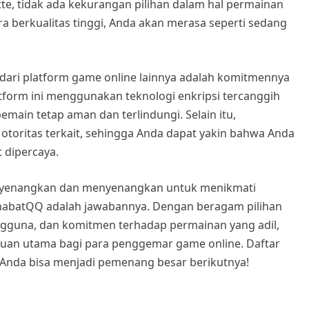
tte, tidak ada kekurangan pilihan dalam hal permainan
ra berkualitas tinggi, Anda akan merasa seperti sedang
i platform game online lainnya adalah komitmennya
latform ini menggunakan teknologi enkripsi tercanggih
ain tetap aman dan terlindungi. Selain itu,
 otoritas terkait, sehingga Anda dapat yakin bahwa Anda
 dipercaya.
enyenangkan dan menyenangkan untuk menikmati
ahabatQQ adalah jawabannya. Dengan beragam pilihan
guna, dan komitmen terhadap permainan yang adil,
uan utama bagi para penggemar game online. Daftar
u, Anda bisa menjadi pemenang besar berikutnya!