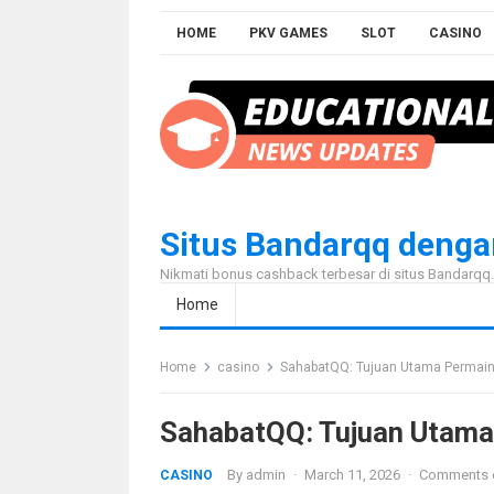
Skip
HOME
PKV GAMES
SLOT
CASINO
to
content
Situs Bandarqq denga
Nikmati bonus cashback terbesar di situs Bandarqq
Home
Home
casino
SahabatQQ: Tujuan Utama Permain
SahabatQQ: Tujuan Utama
By
admin
·
March 11, 2026
·
Comments 
CASINO