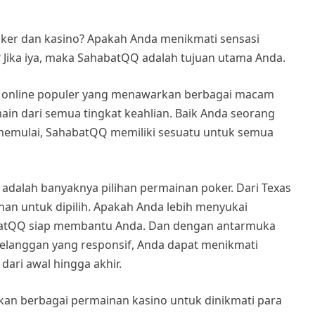
er dan kasino? Apakah Anda menikmati sensasi
ika iya, maka SahabatQQ adalah tujuan utama Anda.
 online populer yang menawarkan berbagai macam
in dari semua tingkat keahlian. Baik Anda seorang
memulai, SahabatQQ memiliki sesuatu untuk semua
adalah banyaknya pilihan permainan poker. Dari Texas
han untuk dipilih. Apakah Anda lebih menyukai
batQQ siap membantu Anda. Dan dengan antarmuka
langgan yang responsif, Anda dapat menikmati
ari awal hingga akhir.
an berbagai permainan kasino untuk dinikmati para