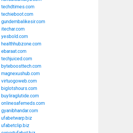
techdtimes.com
techieboot.com
gundembalikesir.com
itechar.com
yesbold.com
healthhubzone.com
ebaraat.com
techjuiced.com
byteboosttech.com
magnexushub.com
virtuogoweb.com
biglotshours.com
buyliraglutide.com
onlinesafemeds.com
gyanibhandar.com
ufabetwarp.biz
ufabetclip.biz
expertufabet.biz