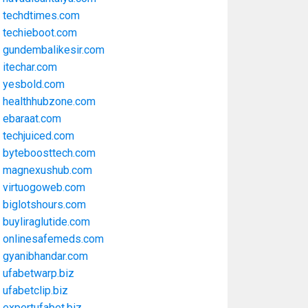
techdtimes.com
techieboot.com
gundembalikesir.com
itechar.com
yesbold.com
healthhubzone.com
ebaraat.com
techjuiced.com
byteboosttech.com
magnexushub.com
virtuogoweb.com
biglotshours.com
buyliraglutide.com
onlinesafemeds.com
gyanibhandar.com
ufabetwarp.biz
ufabetclip.biz
expertufabet.biz