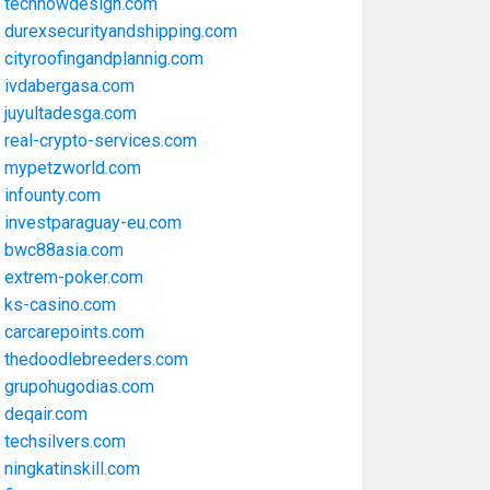
technowdesign.com
durexsecurityandshipping.com
cityroofingandplannig.com
ivdabergasa.com
juyultadesga.com
real-crypto-services.com
mypetzworld.com
infounty.com
investparaguay-eu.com
bwc88asia.com
extrem-poker.com
ks-casino.com
carcarepoints.com
thedoodlebreeders.com
grupohugodias.com
deqair.com
techsilvers.com
ningkatinskill.com