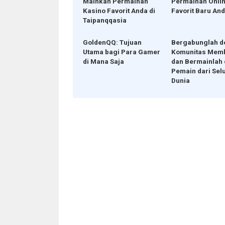
Mainkan Permainan
Permainan Onli
Kasino Favorit Anda di
Favorit Baru An
Taipanqqasia
GoldenQQ: Tujuan
Bergabunglah 
Utama bagi Para Gamer
Komunitas Mem
di Mana Saja
dan Bermainlah
Pemain dari Sel
Dunia