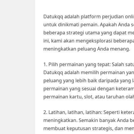
Datukqq adalah platform perjudian on
untuk dinikmati pemain. Apakah Anda 
beberapa strategi utama yang dapat m
ini, kami akan mengeksplorasi beberap
meningkatkan peluang Anda menang.
1. Pilih permainan yang tepat: Salah s
Datukqq adalah memilih permainan yan
peluang yang lebih baik daripada yang 
permainan yang sesuai dengan keteramp
permainan kartu, slot, atau taruhan ol
2. Latihan, latihan, latihan: Seperti k
meningkatkan. Semakin banyak Anda b
membuat keputusan strategis, dan meng