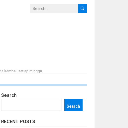
da kembali setiap minggu.
Search
Search
RECENT POSTS