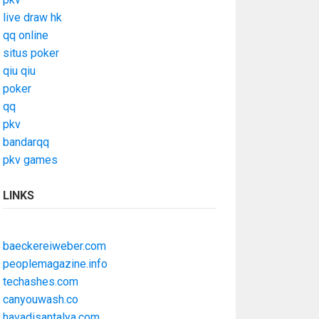
live draw hk
qq online
situs poker
qiu qiu
poker
qq
pkv
bandarqq
pkv games
LINKS
baeckereiweber.com
peoplemagazine.info
techashes.com
canyouwash.co
havadisantalya.com