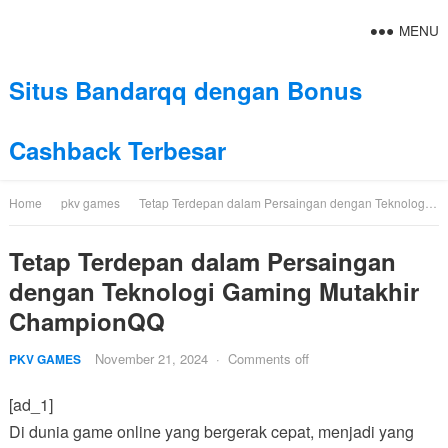
Skip
MENU
to
content
Situs Bandarqq dengan Bonus
Cashback Terbesar
Home
pkv games
Tetap Terdepan dalam Persaingan dengan Teknologi Gaming Mutakhir ChampionQQ
Tetap Terdepan dalam Persaingan
dengan Teknologi Gaming Mutakhir
ChampionQQ
November 21, 2024
·
Comments off
PKV GAMES
[ad_1]
Di dunia game online yang bergerak cepat, menjadi yang