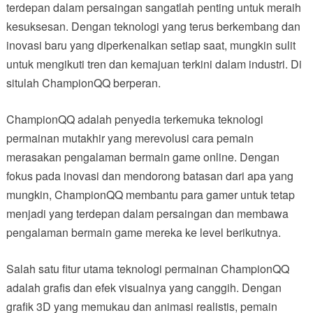
terdepan dalam persaingan sangatlah penting untuk meraih
kesuksesan. Dengan teknologi yang terus berkembang dan
inovasi baru yang diperkenalkan setiap saat, mungkin sulit
untuk mengikuti tren dan kemajuan terkini dalam industri. Di
situlah ChampionQQ berperan.
ChampionQQ adalah penyedia terkemuka teknologi permainan
mutakhir yang merevolusi cara pemain merasakan
pengalaman bermain game online. Dengan fokus pada inovasi
dan mendorong batasan dari apa yang mungkin, ChampionQQ
membantu para gamer untuk tetap menjadi yang terdepan
dalam persaingan dan membawa pengalaman bermain game
mereka ke level berikutnya.
Salah satu fitur utama teknologi permainan ChampionQQ
adalah grafis dan efek visualnya yang canggih. Dengan grafik
3D yang memukau dan animasi realistis, pemain dapat