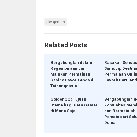
pkv games
Related Posts
Bergabunglah dalam
Rasakan Sensas
Kegembiraan dan
Sumoqq: Destina
Mainkan Permainan
Permainan Onli
Kasino Favorit Anda di
Favorit Baru An
Taipanqqasia
GoldenQQ: Tujuan
Bergabunglah 
Utama bagi Para Gamer
Komunitas Mem
di Mana Saja
dan Bermainlah
Pemain dari Sel
Dunia