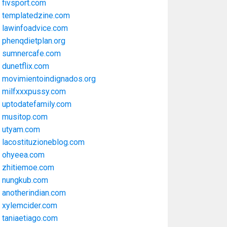
fivsport.com
templatedzine.com
lawinfoadvice.com
phenqdietplan.org
sumnercafe.com
dunetflix.com
movimientoindignados.org
milfxxxpussy.com
uptodatefamily.com
musitop.com
utyam.com
lacostituzioneblog.com
ohyeea.com
zhitiemoe.com
nungkub.com
anotherindian.com
xylemcider.com
taniaetiago.com