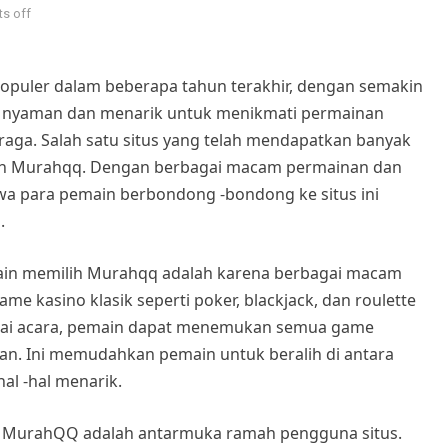
s off
populer dalam beberapa tahun terakhir, dengan semakin
g nyaman dan menarik untuk menikmati permainan
raga. Salah satu situs yang telah mendapatkan banyak
alah Murahqq. Dengan berbagai macam permainan dan
wa para pemain berbondong -bondong ke situs ini
.
ain memilih Murahqq adalah karena berbagai macam
ame kasino klasik seperti poker, blackjack, dan roulette
agai acara, pemain dapat menemukan semua game
man. Ini memudahkan pemain untuk beralih di antara
l -hal menarik.
ke MurahQQ adalah antarmuka ramah pengguna situs.