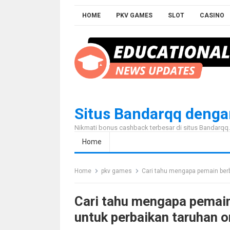
Skip
HOME
PKV GAMES
SLOT
CASINO
to
content
Situs Bandarqq denga
Nikmati bonus cashback terbesar di situs Bandarqq
Home
Home
pkv games
Cari tahu mengapa pemain ber
Cari tahu mengapa pemai
untuk perbaikan taruhan o