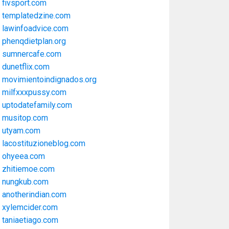
fivsport.com
templatedzine.com
lawinfoadvice.com
phenqdietplan.org
sumnercafe.com
dunetflix.com
movimientoindignados.org
milfxxxpussy.com
uptodatefamily.com
musitop.com
utyam.com
lacostituzioneblog.com
ohyeea.com
zhitiemoe.com
nungkub.com
anotherindian.com
xylemcider.com
taniaetiago.com