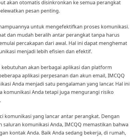
sebut akan otomatis disinkronkan ke semua perangkat
elewatkan pesan penting.
mampuannya untuk mengefektifkan proses komunikasi.
t dan mudah beralih antar perangkat tanpa harus
mulai percakapan dari awal. Hal ini dapat menghemat
asi menjadi lebih efisien dan efektif.
ebutuhan akan berbagai aplikasi dan platform
beberapa aplikasi perpesanan dan akun email, IMCQQ
si Anda menjadi satu pengalaman yang lancar. Hal ini
a komunikasi Anda tetapi juga mengurangi risiko
.
i komunikasi yang lancar antar perangkat. Dengan
n saluran komunikasi Anda, IMCQQ memastikan bahwa
gan kontak Anda. Baik Anda sedang bekerja, di rumah,