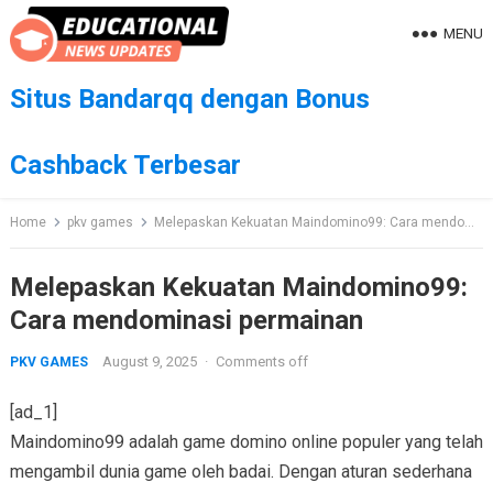
Skip
MENU
to
content
Situs Bandarqq dengan Bonus
Cashback Terbesar
Home
pkv games
Melepaskan Kekuatan Maindomino99: Cara mendominasi permainan
Melepaskan Kekuatan Maindomino99:
Cara mendominasi permainan
August 9, 2025
·
Comments off
PKV GAMES
[ad_1]
Maindomino99 adalah game domino online populer yang telah
mengambil dunia game oleh badai. Dengan aturan sederhana