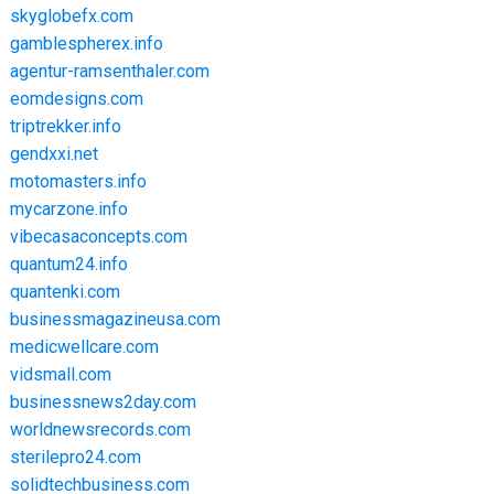
skyglobefx.com
gamblespherex.info
agentur-ramsenthaler.com
eomdesigns.com
triptrekker.info
gendxxi.net
motomasters.info
mycarzone.info
vibecasaconcepts.com
quantum24.info
quantenki.com
businessmagazineusa.com
medicwellcare.com
vidsmall.com
businessnews2day.com
worldnewsrecords.com
sterilepro24.com
solidtechbusiness.com