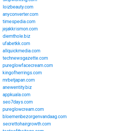
loizbeauty.com
anyconverter.com
timespedia.com
jejakkrismon.com
diemthole.biz
ufabetkk.com
allquickmedia.com
technewsgazette.com
pureglowfacecream.com
kingofherrings.com
mrbetjapan.com
anewentity.biz
appkuala.com
seo7days.com
pureglowcream.com
bloemenbezorgenvandaag.com
secrettohairgrowth.com