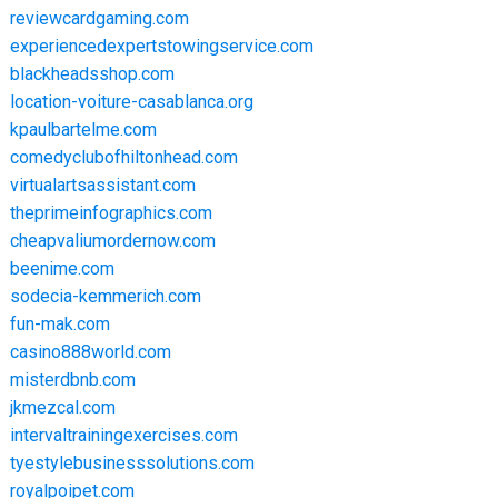
reviewcardgaming.com
experiencedexpertstowingservice.com
blackheadsshop.com
location-voiture-casablanca.org
kpaulbartelme.com
comedyclubofhiltonhead.com
virtualartsassistant.com
theprimeinfographics.com
cheapvaliumordernow.com
beenime.com
sodecia-kemmerich.com
fun-mak.com
casino888world.com
misterdbnb.com
jkmezcal.com
intervaltrainingexercises.com
tyestylebusinesssolutions.com
royalpoipet.com