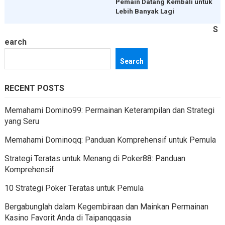
Pemain Datang Kembali untuk
Lebih Banyak Lagi
S
earch
Search
RECENT POSTS
Memahami Domino99: Permainan Keterampilan dan Strategi
yang Seru
Memahami Dominoqq: Panduan Komprehensif untuk Pemula
Strategi Teratas untuk Menang di Poker88: Panduan
Komprehensif
10 Strategi Poker Teratas untuk Pemula
Bergabunglah dalam Kegembiraan dan Mainkan Permainan
Kasino Favorit Anda di Taipanqqasia