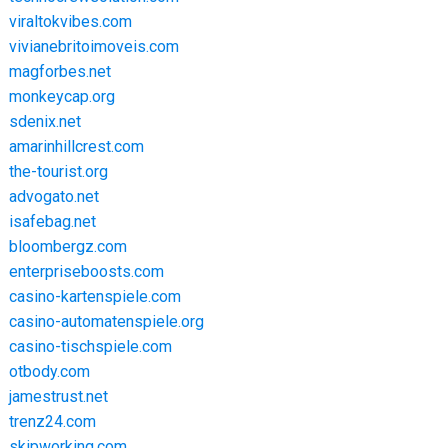
viraltokvibes.com
vivianebritoimoveis.com
magforbes.net
monkeycap.org
sdenix.net
amarinhillcrest.com
the-tourist.org
advogato.net
isafebag.net
bloombergz.com
enterpriseboosts.com
casino-kartenspiele.com
casino-automatenspiele.org
casino-tischspiele.com
otbody.com
jamestrust.net
trenz24.com
skipworking.com