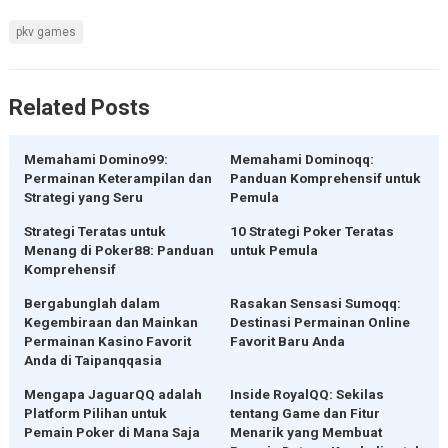
pkv games
Related Posts
Memahami Domino99:
Memahami Dominoqq:
Permainan Keterampilan dan
Panduan Komprehensif untuk
Strategi yang Seru
Pemula
Strategi Teratas untuk
10 Strategi Poker Teratas
Menang di Poker88: Panduan
untuk Pemula
Komprehensif
Bergabunglah dalam
Rasakan Sensasi Sumoqq:
Kegembiraan dan Mainkan
Destinasi Permainan Online
Permainan Kasino Favorit
Favorit Baru Anda
Anda di Taipanqqasia
Mengapa JaguarQQ adalah
Inside RoyalQQ: Sekilas
Platform Pilihan untuk
tentang Game dan Fitur
Pemain Poker di Mana Saja
Menarik yang Membuat