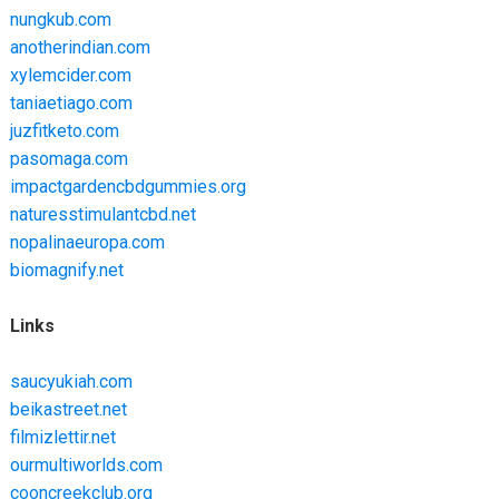
nungkub.com
anotherindian.com
xylemcider.com
taniaetiago.com
juzfitketo.com
pasomaga.com
impactgardencbdgummies.org
naturesstimulantcbd.net
nopalinaeuropa.com
biomagnify.net
Links
saucyukiah.com
beikastreet.net
filmizlettir.net
ourmultiworlds.com
cooncreekclub.org