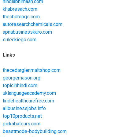
hindiabhimaan.com
khabresach.com
thecbdblogs.com
autoresearchchemicals.com
apnabusinesskaro.com
suleckiego.com
Links
thecedarglenmaltshop.com
georgemason.org
topicinhindi.com
uklanguageacademy.com
lindehealthcarefree.com
allbusinessjobs.info
top10products.net
pickabatours.com
beastmode-bodybuilding.com