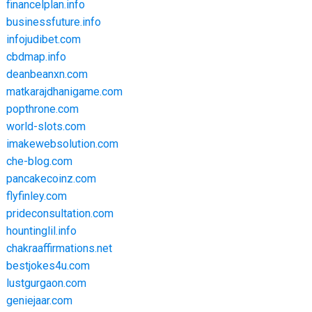
financelplan.info
businessfuture.info
infojudibet.com
cbdmap.info
deanbeanxn.com
matkarajdhanigame.com
popthrone.com
world-slots.com
imakewebsolution.com
che-blog.com
pancakecoinz.com
flyfinley.com
prideconsultation.com
hountinglil.info
chakraaffirmations.net
bestjokes4u.com
lustgurgaon.com
geniejaar.com