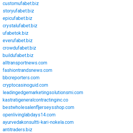
customufabet.biz
storyufabet.biz
epicufabet.biz
crystalufabet.biz
ufabetok.biz
everufabet.biz
crowdufabet.biz
buildufabet.biz
alltransportnews.com
fashiontrandsnews.com
bbcreporters.com
cryptocasinoguid.com
leadingedgemarketingsolutionsmi.com
kastratigeneralcontractinginc.co
bestwholesalenfljerseysshop.com
openlivinglabdays14.com
ayurvedakonsultti-kari-nokela.com
antitraders.biz