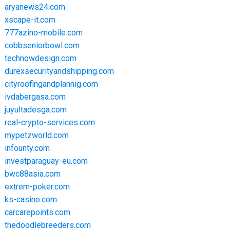
aryanews24.com
xscape-it.com
777azino-mobile.com
cobbseniorbowl.com
technowdesign.com
durexsecurityandshipping.com
cityroofingandplannig.com
ivdabergasa.com
juyultadesga.com
real-crypto-services.com
mypetzworld.com
infounty.com
investparaguay-eu.com
bwc88asia.com
extrem-poker.com
ks-casino.com
carcarepoints.com
thedoodlebreeders.com