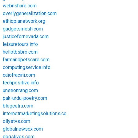
webnshare.com
overlygeneralization.com
ethiopianetwork.org
gadgetsmesh.com
justicefornevada.com
leisuretours.info
hellotbsbro.com
farmandpetscare.com
computingservice.info
caiofracini.com
techpositive.info
unseonrang.com
pak-urdu-poetry.com
blogcetra.com
internetmarketingsolutions.co
ollystvs.com
globalnewscx.com
dogslives.com