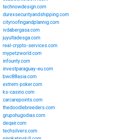
technowdesign.com
durexsecurityandshipping.com
cityroofingandplannig.com
ivdabergasa.com
juyultadesga.com
real-crypto-services.com
mypetzworld.com
infounty.com
investparaguay-eu.com
bwc88asia.com
extrem-poker.com
ks-casino.com
carcarepoints.com
thedoodlebreeders.com
grupohugodias.com
deqair.com
techsilvers.com
ningkatinskill.com