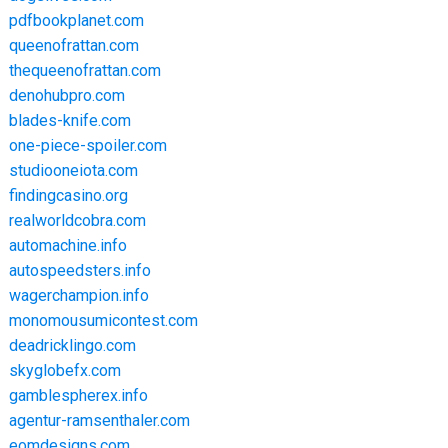
pdfbookplanet.com
queenofrattan.com
thequeenofrattan.com
denohubpro.com
blades-knife.com
one-piece-spoiler.com
studiooneiota.com
findingcasino.org
realworldcobra.com
automachine.info
autospeedsters.info
wagerchampion.info
monomousumicontest.com
deadricklingo.com
skyglobefx.com
gamblespherex.info
agentur-ramsenthaler.com
eomdesigns.com