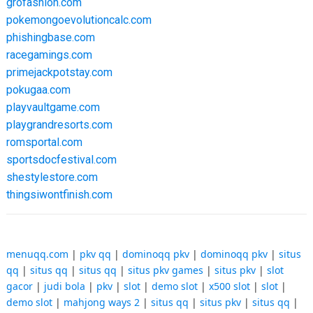
grofashion.com
pokemongoevolutioncalc.com
phishingbase.com
racegamings.com
primejackpotstay.com
pokugaa.com
playvaultgame.com
playgrandresorts.com
romsportal.com
sportsdocfestival.com
shestylestore.com
thingsiwontfinish.com
menuqq.com
|
pkv qq
|
dominoqq pkv
|
dominoqq pkv
|
situs
qq
|
situs qq
|
situs qq
|
situs pkv games
|
situs pkv
|
slot
gacor
|
judi bola
|
pkv
|
slot
|
demo slot
|
x500 slot
|
slot
|
demo slot
|
mahjong ways 2
|
situs qq
|
situs pkv
|
situs qq
|