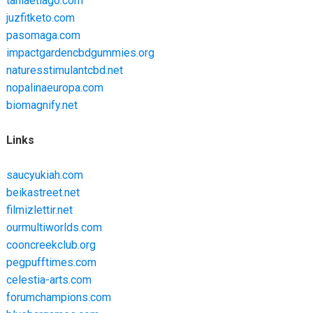
taniaetiago.com
juzfitketo.com
pasomaga.com
impactgardencbdgummies.org
naturesstimulantcbd.net
nopalinaeuropa.com
biomagnify.net
Links
saucyukiah.com
beikastreet.net
filmizlettir.net
ourmultiworlds.com
cooncreekclub.org
pegpufftimes.com
celestia-arts.com
forumchampions.com