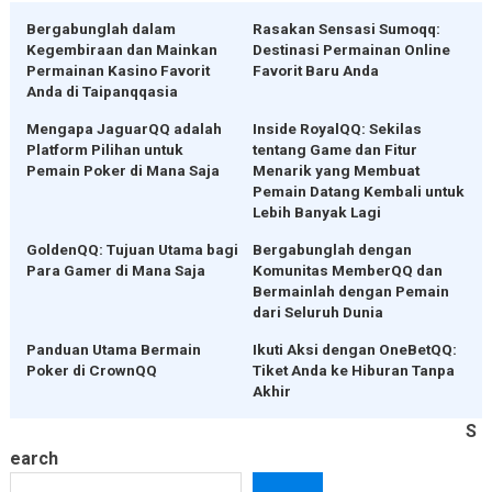
Bergabunglah dalam
Rasakan Sensasi Sumoqq:
Kegembiraan dan Mainkan
Destinasi Permainan Online
Permainan Kasino Favorit
Favorit Baru Anda
Anda di Taipanqqasia
Mengapa JaguarQQ adalah
Inside RoyalQQ: Sekilas
Platform Pilihan untuk
tentang Game dan Fitur
Pemain Poker di Mana Saja
Menarik yang Membuat
Pemain Datang Kembali untuk
Lebih Banyak Lagi
GoldenQQ: Tujuan Utama bagi
Bergabunglah dengan
Para Gamer di Mana Saja
Komunitas MemberQQ dan
Bermainlah dengan Pemain
dari Seluruh Dunia
Panduan Utama Bermain
Ikuti Aksi dengan OneBetQQ:
Poker di CrownQQ
Tiket Anda ke Hiburan Tanpa
Akhir
S
earch