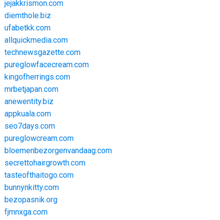
jejakkrismon.com
diemthole.biz
ufabetkk.com
allquickmedia.com
technewsgazette.com
pureglowfacecream.com
kingofherrings.com
mrbetjapan.com
anewentity.biz
appkuala.com
seo7days.com
pureglowcream.com
bloemenbezorgenvandaag.com
secrettohairgrowth.com
tasteofthaitogo.com
bunnynkitty.com
bezopasnik.org
fjmnxga.com