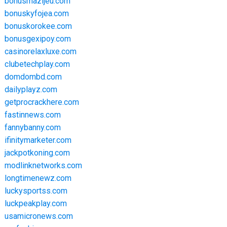
bonusmazijeu.com
bonuskyfojea.com
bonuskorokee.com
bonusgexipoy.com
casinorelaxluxe.com
clubetechplay.com
domdombd.com
dailyplayz.com
getprocrackhere.com
fastinnews.com
fannybanny.com
ifinitymarketer.com
jackpotkoning.com
modlinknetworks.com
longtimenewz.com
luckysportss.com
luckpeakplay.com
usamicronews.com