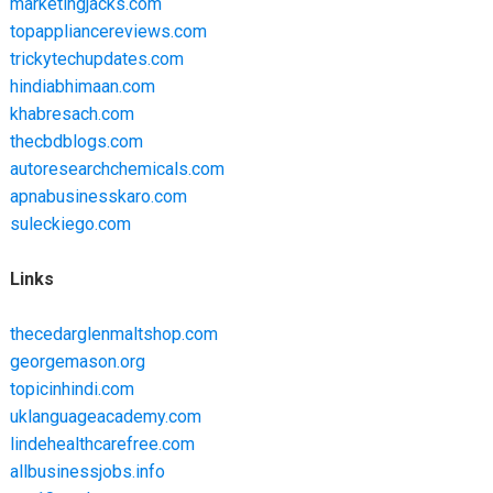
marketingjacks.com
topappliancereviews.com
trickytechupdates.com
hindiabhimaan.com
khabresach.com
thecbdblogs.com
autoresearchchemicals.com
apnabusinesskaro.com
suleckiego.com
Links
thecedarglenmaltshop.com
georgemason.org
topicinhindi.com
uklanguageacademy.com
lindehealthcarefree.com
allbusinessjobs.info