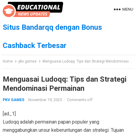
Skip
MENU
to
content
Situs Bandarqq dengan Bonus
Cashback Terbesar
Home
pkv games
Menguasai Ludoqq: Tips dan Strategi Mendominasi Permainan
Menguasai Ludoqq: Tips dan Strategi
Mendominasi Permainan
November 19, 2025
·
Comments off
PKV GAMES
[ad_1]
Ludoqq adalah permainan papan populer yang
menggabungkan unsur keberuntungan dan strategi. Tujuan