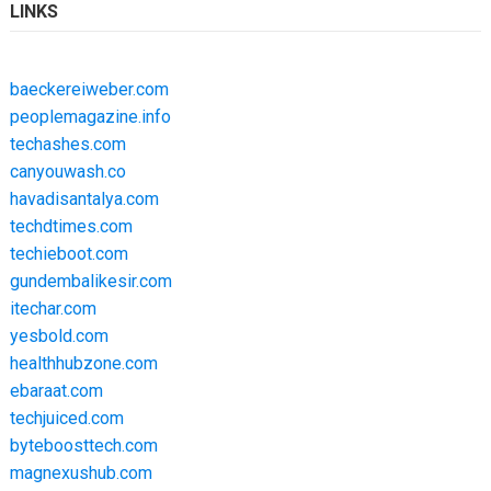
LINKS
baeckereiweber.com
peoplemagazine.info
techashes.com
canyouwash.co
havadisantalya.com
techdtimes.com
techieboot.com
gundembalikesir.com
itechar.com
yesbold.com
healthhubzone.com
ebaraat.com
techjuiced.com
byteboosttech.com
magnexushub.com