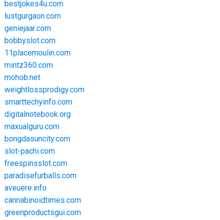
bestjokes4u.com
lustgurgaon.com
geniejaar.com
bobbyslot.com
11placemoulin.com
mintz360.com
mohob.net
weightlossprodigy.com
smarttechyinfo.com
digitalnotebook.org
maxualguru.com
bongdasuncity.com
slot-pachi.com
freespinsslot.com
paradisefurballs.com
aveuere.info
cannabinoidtimes.com
greenproductsgui.com