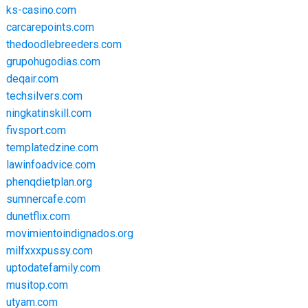
ks-casino.com
carcarepoints.com
thedoodlebreeders.com
grupohugodias.com
deqair.com
techsilvers.com
ningkatinskill.com
fivsport.com
templatedzine.com
lawinfoadvice.com
phenqdietplan.org
sumnercafe.com
dunetflix.com
movimientoindignados.org
milfxxxpussy.com
uptodatefamily.com
musitop.com
utyam.com