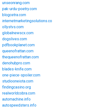
unseonrang.com
pak-urdu-poetry.com
blogcetra.com
internetmarketingsolutions.co
ollystvs.com
globalnewscx.com
dogslives.com
pdfbookplanet.com
queenofrattan.com
thequeenofrattan.com
denohubpro.com
blades-knife.com
one-piece-spoiler.com
studiooneiota.com
findingcasino.org
realworldcobra.com
automachine.info
autospeedsters.info