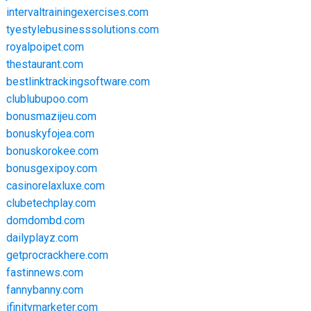
intervaltrainingexercises.com
tyestylebusinesssolutions.com
royalpoipet.com
thestaurant.com
bestlinktrackingsoftware.com
clublubupoo.com
bonusmazijeu.com
bonuskyfojea.com
bonuskorokee.com
bonusgexipoy.com
casinorelaxluxe.com
clubetechplay.com
domdombd.com
dailyplayz.com
getprocrackhere.com
fastinnews.com
fannybanny.com
ifinitymarketer.com