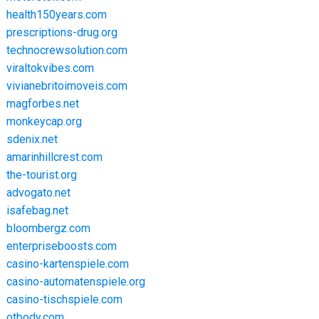
health150years.com
prescriptions-drug.org
technocrewsolution.com
viraltokvibes.com
vivianebritoimoveis.com
magforbes.net
monkeycap.org
sdenix.net
amarinhillcrest.com
the-tourist.org
advogato.net
isafebag.net
bloombergz.com
enterpriseboosts.com
casino-kartenspiele.com
casino-automatenspiele.org
casino-tischspiele.com
otbody.com