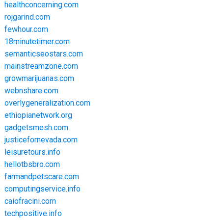
healthconcerning.com
rojgarind.com
fewhour.com
18minutetimer.com
semanticseostars.com
mainstreamzone.com
growmarijuanas.com
webnshare.com
overlygeneralization.com
ethiopianetwork.org
gadgetsmesh.com
justicefornevada.com
leisuretours.info
hellotbsbro.com
farmandpetscare.com
computingservice.info
caiofracini.com
techpositive.info