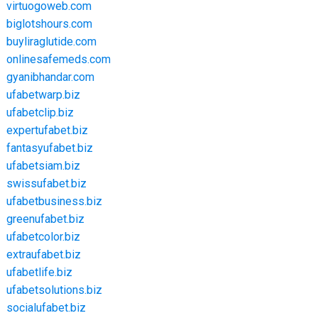
virtuogoweb.com
biglotshours.com
buyliraglutide.com
onlinesafemeds.com
gyanibhandar.com
ufabetwarp.biz
ufabetclip.biz
expertufabet.biz
fantasyufabet.biz
ufabetsiam.biz
swissufabet.biz
ufabetbusiness.biz
greenufabet.biz
ufabetcolor.biz
extraufabet.biz
ufabetlife.biz
ufabetsolutions.biz
socialufabet.biz