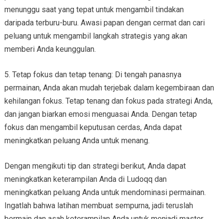
menunggu saat yang tepat untuk mengambil tindakan
daripada terburu-buru. Awasi papan dengan cermat dan cari
peluang untuk mengambil langkah strategis yang akan
memberi Anda keunggulan.
5. Tetap fokus dan tetap tenang: Di tengah panasnya
permainan, Anda akan mudah terjebak dalam kegembiraan dan
kehilangan fokus. Tetap tenang dan fokus pada strategi Anda,
dan jangan biarkan emosi menguasai Anda. Dengan tetap
fokus dan mengambil keputusan cerdas, Anda dapat
meningkatkan peluang Anda untuk menang.
Dengan mengikuti tip dan strategi berikut, Anda dapat
meningkatkan keterampilan Anda di Ludoqq dan
meningkatkan peluang Anda untuk mendominasi permainan.
Ingatlah bahwa latihan membuat sempurna, jadi teruslah
bermain dan asah keterampilan Anda untuk menjadi master