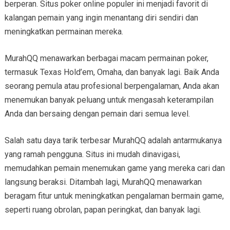
berperan. Situs poker online populer ini menjadi favorit di
kalangan pemain yang ingin menantang diri sendiri dan
meningkatkan permainan mereka.
MurahQQ menawarkan berbagai macam permainan poker,
termasuk Texas Hold’em, Omaha, dan banyak lagi. Baik Anda
seorang pemula atau profesional berpengalaman, Anda akan
menemukan banyak peluang untuk mengasah keterampilan
Anda dan bersaing dengan pemain dari semua level.
Salah satu daya tarik terbesar MurahQQ adalah antarmukanya
yang ramah pengguna. Situs ini mudah dinavigasi,
memudahkan pemain menemukan game yang mereka cari dan
langsung beraksi. Ditambah lagi, MurahQQ menawarkan
beragam fitur untuk meningkatkan pengalaman bermain game,
seperti ruang obrolan, papan peringkat, dan banyak lagi.