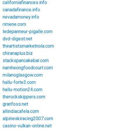
californiafinances.info
canadafinance.info
nevadamoney.info
rimene.com
ledepanneur-pigalle.com
dvd-digest.net
theartistsmarketnola.com
chiranaplus.biz
stackspancakebar.com
namheongfoodcourt.com
milanoglasgow.com
hallu-forte3.com
hallu-motion24.com
therockskippers.com
granfoss.net
allindiacafela.com
alpineskiracing2007.com
casino-vulkan-online.net