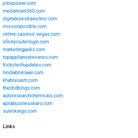
pitrepower.com
mediatown360.com
digitaleyestrainclinic.com
missionposible.com
online-casinos-vegas.com
xfinityrouterlogin.com
marketingjacks.com
topappliancereviews.com
trickytechupdates.com
hindiabhimaan.com
khabresach.com
thecbdblogs.com
autoresearchchemicals.com
apnabusinesskaro.com
suleckiego.com
Links