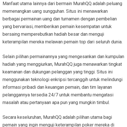
Manfaat utama lainnya dari bermain MurahQQ adalah peluang
memenangkan uang sungguhan. Situs ini menawarkan
berbagai permainan uang dan turnamen dengan pembelian
yang bervariasi, memberikan pemain kesempatan untuk
bersaing memperebutkan hadiah besar dan menguji
keterampilan mereka melawan pemain top dari seluruh dunia.
Selain pilihan permainannya yang mengesankan dan kumpulan
hadiah yang menggiurkan, MurahQQ juga menawarkan tingkat
keamanan dan dukungan pelanggan yang tinggi. Situs ini
menggunakan teknologi enkripsi tercanggih untuk melindungi
informasi pribadi dan keuangan pemain, dan tim layanan
pelanggannya tersedia 24/7 untuk membantu mengatasi
masalah atau pertanyaan apa pun yang mungkin timbul.
Secara keseluruhan, MurahQQ adalah pilihan utama bagi
pemain yang ingin menguji keterampilan poker mereka di