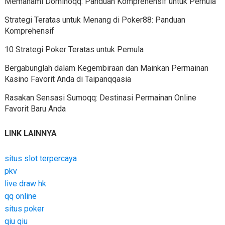
Memahami Dominoqq: Panduan Komprehensif untuk Pemula
Strategi Teratas untuk Menang di Poker88: Panduan
Komprehensif
10 Strategi Poker Teratas untuk Pemula
Bergabunglah dalam Kegembiraan dan Mainkan Permainan
Kasino Favorit Anda di Taipanqqasia
Rasakan Sensasi Sumoqq: Destinasi Permainan Online
Favorit Baru Anda
LINK LAINNYA
situs slot terpercaya
pkv
live draw hk
qq online
situs poker
qiu qiu