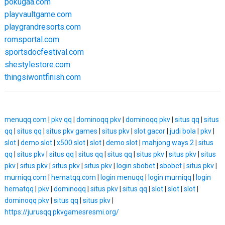
pokugaa.com
playvaultgame.com
playgrandresorts.com
romsportal.com
sportsdocfestival.com
shestylestore.com
thingsiwontfinish.com
menuqq.com
|
pkv qq
|
dominoqq pkv
|
dominoqq pkv
|
situs qq
|
situs
qq
|
situs qq
|
situs pkv games
|
situs pkv
|
slot gacor
|
judi bola
|
pkv
|
slot
|
demo slot
|
x500 slot
|
slot
|
demo slot
|
mahjong ways 2
|
situs
qq
|
situs pkv
|
situs qq
|
situs qq
|
situs qq
|
situs pkv
|
situs pkv
|
situs
pkv
|
situs pkv
|
situs pkv
|
situs pkv
|
login sbobet
|
sbobet
|
situs pkv
|
murniqq.com
|
hematqq.com
|
login menuqq
|
login murniqq
|
login
hematqq
|
pkv
|
dominoqq
|
situs pkv
|
situs qq
|
slot
|
slot
|
slot
|
dominoqq pkv
|
situs qq
|
situs pkv
|
https://jurusqq.pkvgamesresmi.org/