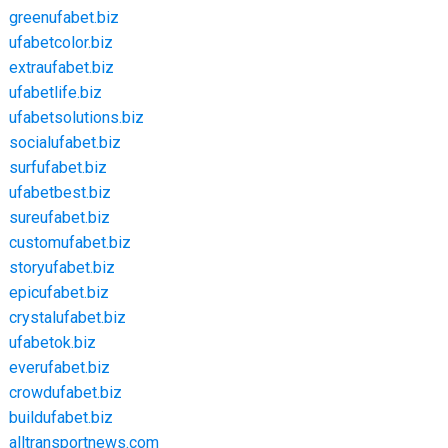
greenufabet.biz
ufabetcolor.biz
extraufabet.biz
ufabetlife.biz
ufabetsolutions.biz
socialufabet.biz
surfufabet.biz
ufabetbest.biz
sureufabet.biz
customufabet.biz
storyufabet.biz
epicufabet.biz
crystalufabet.biz
ufabetok.biz
everufabet.biz
crowdufabet.biz
buildufabet.biz
alltransportnews.com