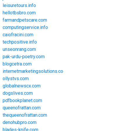
leisuretours.info
hellotbsbro.com
farmandpetscare.com
computingservice.info
caiofracini.com
techpositive.info
unseonrang.com
pak-urdu-poetry.com
blogcetra.com
internetmarketingsolutions.co
ollystvs.com
globalnewscx.com
dogslives.com
pdfbookplanet.com
queenofrattan.com
thequeenofrattan.com
denohubpro.com
blades-knife.com