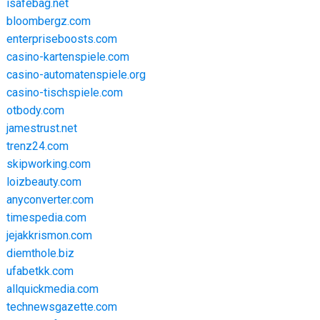
isafebag.net
bloombergz.com
enterpriseboosts.com
casino-kartenspiele.com
casino-automatenspiele.org
casino-tischspiele.com
otbody.com
jamestrust.net
trenz24.com
skipworking.com
loizbeauty.com
anyconverter.com
timespedia.com
jejakkrismon.com
diemthole.biz
ufabetkk.com
allquickmedia.com
technewsgazette.com