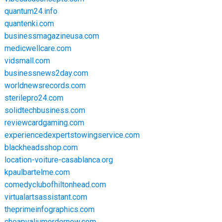
quantum24.info
quantenki.com
businessmagazineusa.com
medicwellcare.com
vidsmall.com
businessnews2day.com
worldnewsrecords.com
sterilepro24.com
solidtechbusiness.com
reviewcardgaming.com
experiencedexpertstowingservice.com
blackheadsshop.com
location-voiture-casablanca.org
kpaulbartelme.com
comedyclubofhiltonhead.com
virtualartsassistant.com
theprimeinfographics.com
cheapvaliumordernow.com