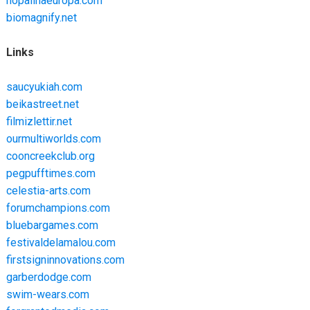
nopalinaeuropa.com
biomagnify.net
Links
saucyukiah.com
beikastreet.net
filmizlettir.net
ourmultiworlds.com
cooncreekclub.org
pegpufftimes.com
celestia-arts.com
forumchampions.com
bluebargames.com
festivaldelamalou.com
firstsigninnovations.com
garberdodge.com
swim-wears.com