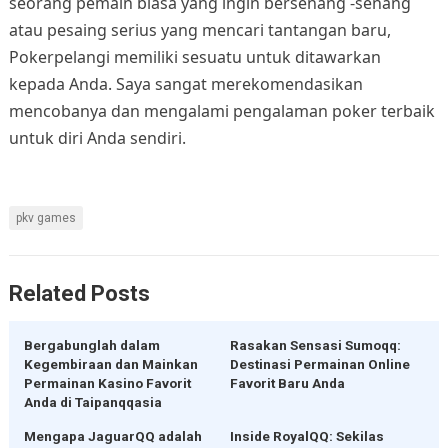
seorang pemain biasa yang ingin bersenang -senang
atau pesaing serius yang mencari tantangan baru,
Pokerpelangi memiliki sesuatu untuk ditawarkan
kepada Anda. Saya sangat merekomendasikan
mencobanya dan mengalami pengalaman poker terbaik
untuk diri Anda sendiri.
pkv games
Related Posts
Bergabunglah dalam
Rasakan Sensasi Sumoqq:
Kegembiraan dan Mainkan
Destinasi Permainan Online
Permainan Kasino Favorit
Favorit Baru Anda
Anda di Taipanqqasia
Mengapa JaguarQQ adalah
Inside RoyalQQ: Sekilas