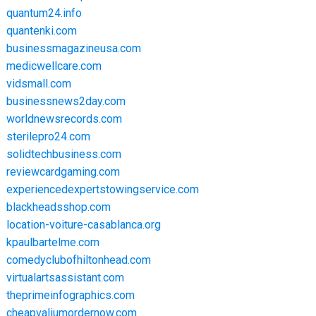
quantum24.info
quantenki.com
businessmagazineusa.com
medicwellcare.com
vidsmall.com
businessnews2day.com
worldnewsrecords.com
sterilepro24.com
solidtechbusiness.com
reviewcardgaming.com
experiencedexpertstowingservice.com
blackheadsshop.com
location-voiture-casablanca.org
kpaulbartelme.com
comedyclubofhiltonhead.com
virtualartsassistant.com
theprimeinfographics.com
cheapvaliumordernow.com