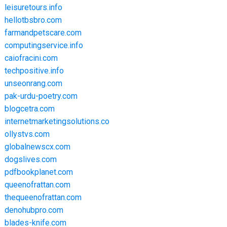
leisuretours.info
hellotbsbro.com
farmandpetscare.com
computingservice.info
caiofracini.com
techpositive.info
unseonrang.com
pak-urdu-poetry.com
blogcetra.com
internetmarketingsolutions.co
ollystvs.com
globalnewscx.com
dogslives.com
pdfbookplanet.com
queenofrattan.com
thequeenofrattan.com
denohubpro.com
blades-knife.com