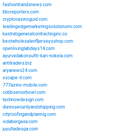
fashiontrandsnews.com
bbcreporters.com
cryptocasinoguid.com
leadingedgemarketingsolutionsmi.com
kastratigeneralcontractinginc.co
bestwholesalenfljerseysshop.com
openlivinglabdays14.com
ayurvedakonsultti-kari-nokela.com
antitraders.biz
aryanews24.com
xscape-it.com
777azino-mobile.com
cobbseniorbowl.com
technowdesign.com
durexsecurityandshipping.com
cityroofingandplannig.com
ivdabergasa.com
juyultadesga.com