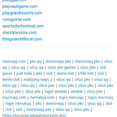
playvaultgame.com
playgrandresorts.com
romsportal.com
sportsdocfestival.com
shestylestore.com
thingsiwontfinish.com
menuqq.com
|
pkv qq
|
dominoqq pkv
|
dominoqq pkv
|
situs
qq
|
situs qq
|
situs qq
|
situs pkv games
|
situs pkv
|
slot
gacor
|
judi bola
|
pkv
|
slot
|
demo slot
|
x500 slot
|
slot
|
demo slot
|
mahjong ways 2
|
situs qq
|
situs pkv
|
situs qq
|
situs qq
|
situs qq
|
situs pkv
|
situs pkv
|
situs pkv
|
situs pkv
|
situs pkv
|
situs pkv
|
login sbobet
|
sbobet
|
situs pkv
|
murniqq.com
|
hematqq.com
|
login menuqq
|
login murniqq
|
login hematqq
|
pkv
|
dominoqq
|
situs pkv
|
situs qq
|
slot
|
slot
|
slot
|
dominoqq pkv
|
situs qq
|
situs pkv
|
https://jurusqq.pkvgamesresmi.org/