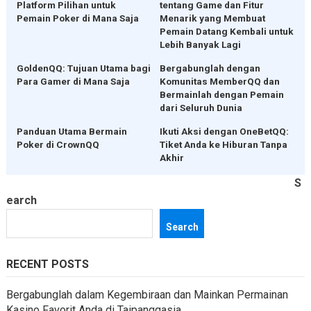
Platform Pilihan untuk
tentang Game dan Fitur
Pemain Poker di Mana Saja
Menarik yang Membuat
Pemain Datang Kembali untuk
Lebih Banyak Lagi
GoldenQQ: Tujuan Utama bagi
Bergabunglah dengan
Para Gamer di Mana Saja
Komunitas MemberQQ dan
Bermainlah dengan Pemain
dari Seluruh Dunia
Panduan Utama Bermain
Ikuti Aksi dengan OneBetQQ:
Poker di CrownQQ
Tiket Anda ke Hiburan Tanpa
Akhir
S
earch
Search
RECENT POSTS
Bergabunglah dalam Kegembiraan dan Mainkan Permainan
Kasino Favorit Anda di Taipanqqasia