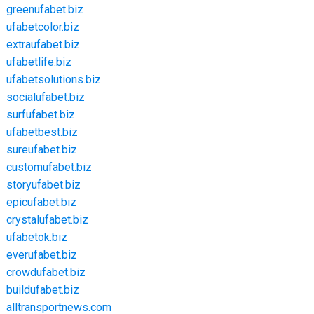
greenufabet.biz
ufabetcolor.biz
extraufabet.biz
ufabetlife.biz
ufabetsolutions.biz
socialufabet.biz
surfufabet.biz
ufabetbest.biz
sureufabet.biz
customufabet.biz
storyufabet.biz
epicufabet.biz
crystalufabet.biz
ufabetok.biz
everufabet.biz
crowdufabet.biz
buildufabet.biz
alltransportnews.com