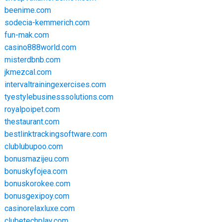
beenime.com
sodecia-kemmerich.com
fun-mak.com
casino888world.com
misterdbnb.com
jkmezcal.com
intervaltrainingexercises.com
tyestylebusinesssolutions.com
royalpoipet.com
thestaurant.com
bestlinktrackingsoftware.com
clublubupoo.com
bonusmazijeu.com
bonuskyfojea.com
bonuskorokee.com
bonusgexipoy.com
casinorelaxluxe.com
clubetechplay.com