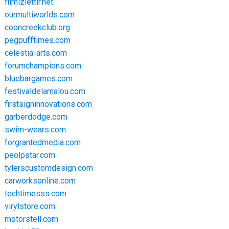
filmizlettir.net
ourmultiworlds.com
cooncreekclub.org
pegpufftimes.com
celestia-arts.com
forumchampions.com
bluebargames.com
festivaldelamalou.com
firstsigninnovations.com
garberdodge.com
swim-wears.com
forgrantedmedia.com
peolpstar.com
tylerscustomdesign.com
carworksonline.com
techtimesss.com
virylstore.com
motorstell.com