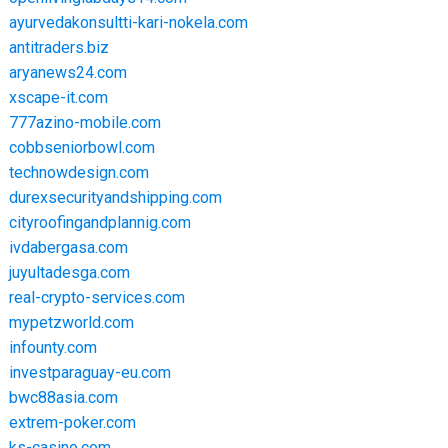
ayurvedakonsultti-kari-nokela.com
antitraders.biz
aryanews24.com
xscape-it.com
777azino-mobile.com
cobbseniorbowl.com
technowdesign.com
durexsecurityandshipping.com
cityroofingandplannig.com
ivdabergasa.com
juyultadesga.com
real-crypto-services.com
mypetzworld.com
infounty.com
investparaguay-eu.com
bwc88asia.com
extrem-poker.com
ks-casino.com