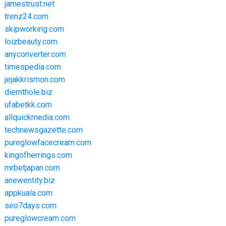
jamestrust.net
trenz24.com
skipworking.com
loizbeauty.com
anyconverter.com
timespedia.com
jejakkrismon.com
diemthole.biz
ufabetkk.com
allquickmedia.com
technewsgazette.com
pureglowfacecream.com
kingofherrings.com
mrbetjapan.com
anewentity.biz
appkuala.com
seo7days.com
pureglowcream.com