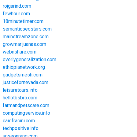
rojgarind.com
fewhour.com
18minutetimer.com
semanticseostars.com
mainstreamzone.com
growmarijuanas.com
webnshare.com
overlygeneralization.com
ethiopianetwork.org
gadgetsmesh.com
justicefornevada.com
leisuretours.info
hellotbsbro.com
farmandpetscare.com
computingservice.info
caiofracini.com
techpositive.info
unseonrang.com