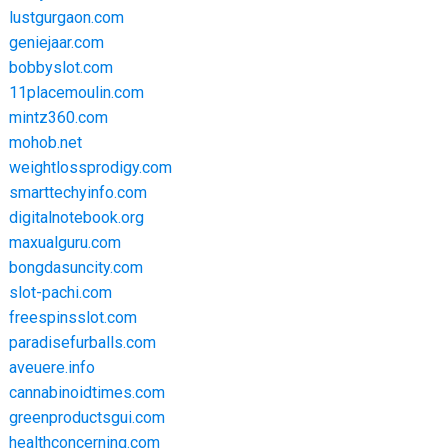
lustgurgaon.com
geniejaar.com
bobbyslot.com
11placemoulin.com
mintz360.com
mohob.net
weightlossprodigy.com
smarttechyinfo.com
digitalnotebook.org
maxualguru.com
bongdasuncity.com
slot-pachi.com
freespinsslot.com
paradisefurballs.com
aveuere.info
cannabinoidtimes.com
greenproductsgui.com
healthconcerning.com