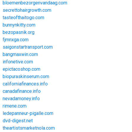
bloemenbezorgenvandaag.com
secrettohairgrowth.com
tasteofthaitogo.com
bunnynkitty.com
bezopasnik.org
fjmnxga.com
saigonstartransport.com
bangmaxwin.com
infonetive.com
epictacoshop.com
biopuraskinserum.com
californiafinances.info
canadafinance.info
nevadamoney.info
rimene.com
ledepanneur-pigalle.com
dvd-digest.net
theartistsmarketnola.com