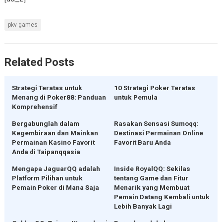
pkv games
Related Posts
Strategi Teratas untuk
10 Strategi Poker Teratas
Menang di Poker88: Panduan
untuk Pemula
Komprehensif
Bergabunglah dalam
Rasakan Sensasi Sumoqq:
Kegembiraan dan Mainkan
Destinasi Permainan Online
Permainan Kasino Favorit
Favorit Baru Anda
Anda di Taipanqqasia
Mengapa JaguarQQ adalah
Inside RoyalQQ: Sekilas
Platform Pilihan untuk
tentang Game dan Fitur
Pemain Poker di Mana Saja
Menarik yang Membuat
Pemain Datang Kembali untuk
Lebih Banyak Lagi