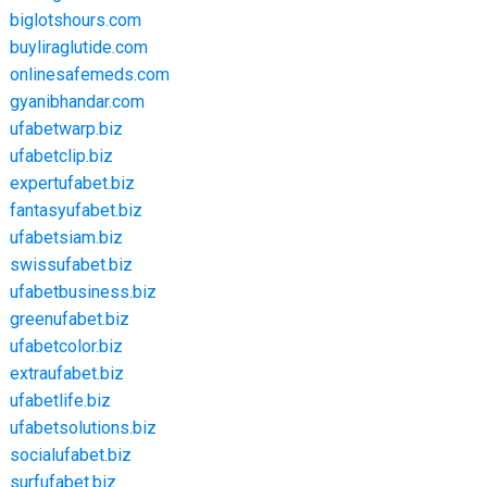
biglotshours.com
buyliraglutide.com
onlinesafemeds.com
gyanibhandar.com
ufabetwarp.biz
ufabetclip.biz
expertufabet.biz
fantasyufabet.biz
ufabetsiam.biz
swissufabet.biz
ufabetbusiness.biz
greenufabet.biz
ufabetcolor.biz
extraufabet.biz
ufabetlife.biz
ufabetsolutions.biz
socialufabet.biz
surfufabet.biz