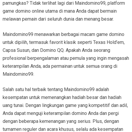
pamungkas? Tidak terlihat lagi dari Maindomino99, platform
game domino online utama di mana Anda dapat bermain
melawan pemain dari seluruh dunia dan menang besar.
Maindomino99 menawarkan berbagai macam game domino
untuk dipilih, termasuk favorit klasik seperti Texas Hold’em,
Capsa Susun, dan Domino QQ. Apakah Anda seorang
profesional berpengalaman atau pemula yang ingin mengasah
keterampilan Anda, ada permainan untuk semua orang di
Maindomino99.
Salah satu hal terbaik tentang Maindomino99 adalah
kesempatan untuk memenangkan hadiah besar dan hadiah
uang tunai. Dengan lingkungan game yang kompetitif dan adil,
Anda dapat menguji keterampilan domino Anda dan pergi
dengan beberapa kemenangan yang serius. Plus, dengan
turnamen reguler dan acara khusus, selalu ada kesempatan