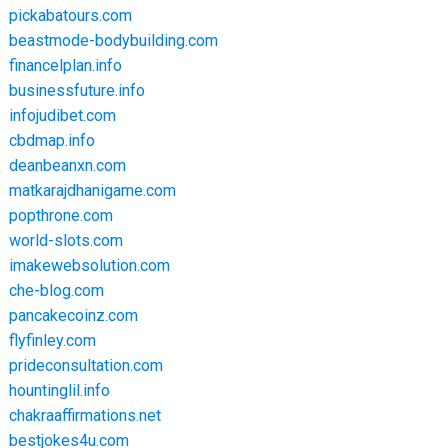
pickabatours.com
beastmode-bodybuilding.com
financelplan.info
businessfuture.info
infojudibet.com
cbdmap.info
deanbeanxn.com
matkarajdhanigame.com
popthrone.com
world-slots.com
imakewebsolution.com
che-blog.com
pancakecoinz.com
flyfinley.com
prideconsultation.com
hountinglil.info
chakraaffirmations.net
bestjokes4u.com