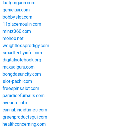
lustgurgaon.com
geniejaar.com
bobbyslot.com
11placemoulin.com
mintz360.com
mohob.net
weightlossprodigy.com
smarttechyinfo.com
digitalnotebook.org
maxualguru.com
bongdasuncity.com
slot-pachi.com
freespinsslot.com
paradisefurballs.com
aveuere.info
cannabinoidtimes.com
greenproductsgui.com
healthconcerning.com