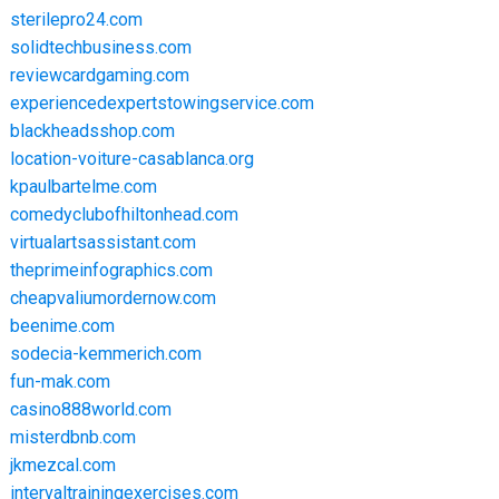
sterilepro24.com
solidtechbusiness.com
reviewcardgaming.com
experiencedexpertstowingservice.com
blackheadsshop.com
location-voiture-casablanca.org
kpaulbartelme.com
comedyclubofhiltonhead.com
virtualartsassistant.com
theprimeinfographics.com
cheapvaliumordernow.com
beenime.com
sodecia-kemmerich.com
fun-mak.com
casino888world.com
misterdbnb.com
jkmezcal.com
intervaltrainingexercises.com