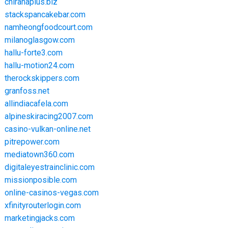
chiranaplus.biz
stackspancakebar.com
namheongfoodcourt.com
milanoglasgow.com
hallu-forte3.com
hallu-motion24.com
therockskippers.com
granfoss.net
allindiacafela.com
alpineskiracing2007.com
casino-vulkan-online.net
pitrepower.com
mediatown360.com
digitaleyestrainclinic.com
missionposible.com
online-casinos-vegas.com
xfinityrouterlogin.com
marketingjacks.com