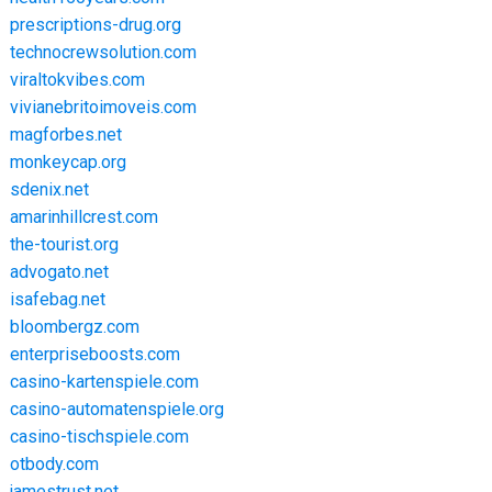
prescriptions-drug.org
technocrewsolution.com
viraltokvibes.com
vivianebritoimoveis.com
magforbes.net
monkeycap.org
sdenix.net
amarinhillcrest.com
the-tourist.org
advogato.net
isafebag.net
bloombergz.com
enterpriseboosts.com
casino-kartenspiele.com
casino-automatenspiele.org
casino-tischspiele.com
otbody.com
jamestrust.net