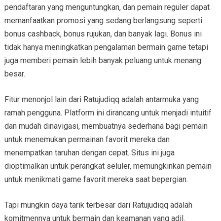
pendaftaran yang menguntungkan, dan pemain reguler dapat
memanfaatkan promosi yang sedang berlangsung seperti
bonus cashback, bonus rujukan, dan banyak lagi. Bonus ini
tidak hanya meningkatkan pengalaman bermain game tetapi
juga memberi pemain lebih banyak peluang untuk menang
besar.
Fitur menonjol lain dari Ratujudiqq adalah antarmuka yang
ramah pengguna. Platform ini dirancang untuk menjadi intuitif
dan mudah dinavigasi, membuatnya sederhana bagi pemain
untuk menemukan permainan favorit mereka dan
menempatkan taruhan dengan cepat. Situs ini juga
dioptimalkan untuk perangkat seluler, memungkinkan pemain
untuk menikmati game favorit mereka saat bepergian.
Tapi mungkin daya tarik terbesar dari Ratujudiqq adalah
komitmennya untuk bermain dan keamanan yang adil.