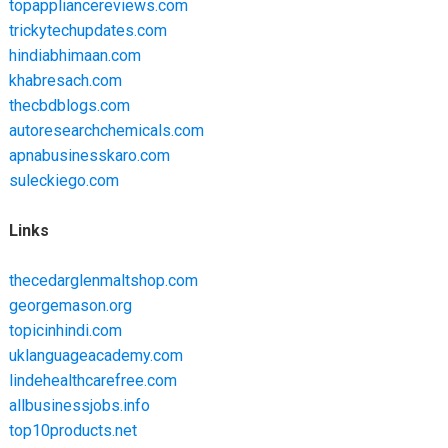
topappliancereviews.com
trickytechupdates.com
hindiabhimaan.com
khabresach.com
thecbdblogs.com
autoresearchchemicals.com
apnabusinesskaro.com
suleckiego.com
Links
thecedarglenmaltshop.com
georgemason.org
topicinhindi.com
uklanguageacademy.com
lindehealthcarefree.com
allbusinessjobs.info
top10products.net