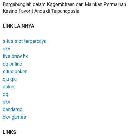
Bergabunglah dalam Kegembiraan dan Mainkan Permainan
Kasino Favorit Anda di Taipanqqasia
LINK LAINNYA
situs slot terpercaya
pkv
live draw hk
qq online
situs poker
qiu qiu
poker
qq
pkv
bandarqq
pkv games
LINKS