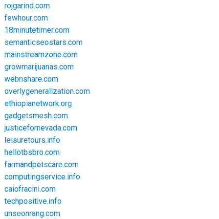
rojgarind.com
fewhour.com
18minutetimer.com
semanticseostars.com
mainstreamzone.com
growmarijuanas.com
webnshare.com
overlygeneralization.com
ethiopianetwork.org
gadgetsmesh.com
justicefornevada.com
leisuretours.info
hellotbsbro.com
farmandpetscare.com
computingservice.info
caiofracini.com
techpositive.info
unseonrang.com