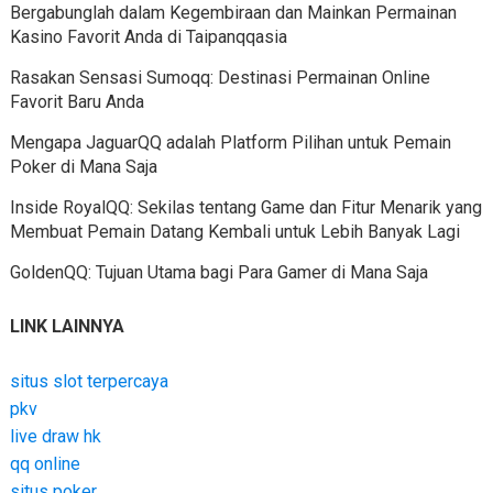
Bergabunglah dalam Kegembiraan dan Mainkan Permainan
Kasino Favorit Anda di Taipanqqasia
Rasakan Sensasi Sumoqq: Destinasi Permainan Online
Favorit Baru Anda
Mengapa JaguarQQ adalah Platform Pilihan untuk Pemain
Poker di Mana Saja
Inside RoyalQQ: Sekilas tentang Game dan Fitur Menarik yang
Membuat Pemain Datang Kembali untuk Lebih Banyak Lagi
GoldenQQ: Tujuan Utama bagi Para Gamer di Mana Saja
LINK LAINNYA
situs slot terpercaya
pkv
live draw hk
qq online
situs poker