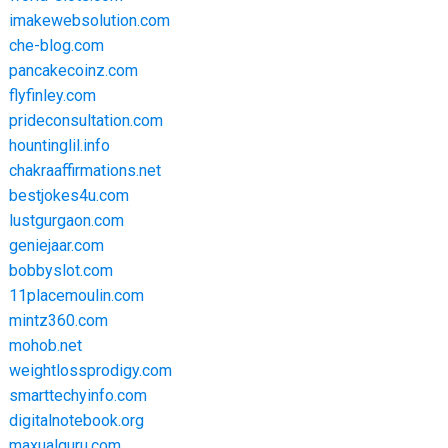
imakewebsolution.com
che-blog.com
pancakecoinz.com
flyfinley.com
prideconsultation.com
hountinglil.info
chakraaffirmations.net
bestjokes4u.com
lustgurgaon.com
geniejaar.com
bobbyslot.com
11placemoulin.com
mintz360.com
mohob.net
weightlossprodigy.com
smarttechyinfo.com
digitalnotebook.org
maxualguru.com