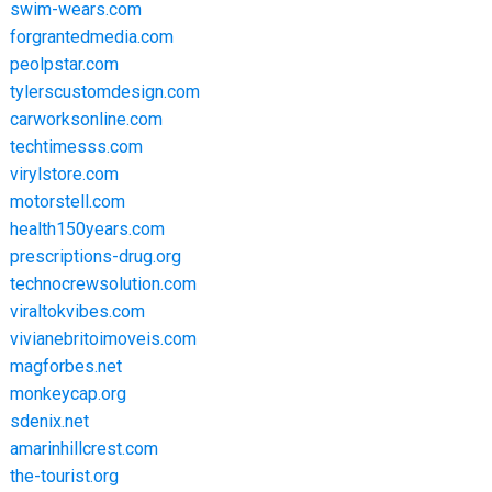
swim-wears.com
forgrantedmedia.com
peolpstar.com
tylerscustomdesign.com
carworksonline.com
techtimesss.com
virylstore.com
motorstell.com
health150years.com
prescriptions-drug.org
technocrewsolution.com
viraltokvibes.com
vivianebritoimoveis.com
magforbes.net
monkeycap.org
sdenix.net
amarinhillcrest.com
the-tourist.org