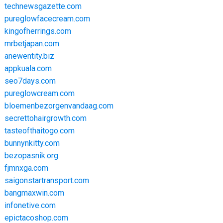
technewsgazette.com
pureglowfacecream.com
kingofherrings.com
mrbetjapan.com
anewentity.biz
appkuala.com
seo7days.com
pureglowcream.com
bloemenbezorgenvandaag.com
secrettohairgrowth.com
tasteofthaitogo.com
bunnynkitty.com
bezopasnik.org
fjmnxga.com
saigonstartransport.com
bangmaxwin.com
infonetive.com
epictacoshop.com