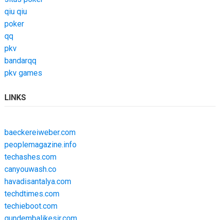
qiu qiu
poker
qq
pkv
bandarqq
pkv games
LINKS
baeckereiweber.com
peoplemagazine.info
techashes.com
canyouwash.co
havadisantalya.com
techdtimes.com
techieboot.com
gundembalikesir.com