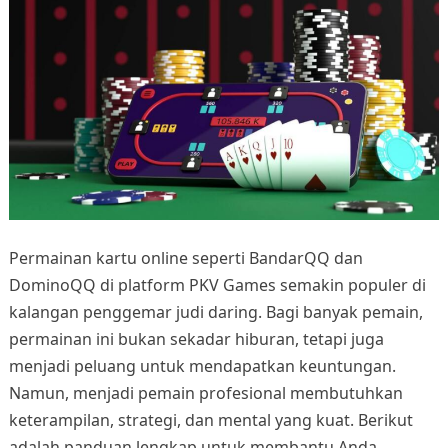
Permainan kartu online seperti BandarQQ dan
DominoQQ di platform PKV Games semakin populer di
kalangan penggemar judi daring. Bagi banyak pemain,
permainan ini bukan sekadar hiburan, tetapi juga
menjadi peluang untuk mendapatkan keuntungan.
Namun, menjadi pemain profesional membutuhkan
keterampilan, strategi, dan mental yang kuat. Berikut
adalah panduan lengkap untuk membantu Anda