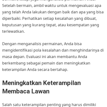
Setelah bermain, ambil waktu untuk mengevaluasi apa
yang telah Anda lakukan dengan baik dan apa yang bisa
diperbaiki. Perhatikan setiap kesalahan yang dibuat,
keputusan yang kurang tepat, atau kesempatan yang
terlewatkan.
Dengan menganalisis permainan, Anda bisa
mengidentifikasi pola kesalahan dan menghindarinya di
masa depan. Evaluasi ini akan membantu Anda
berkembang sebagai pemain dan meningkatkan
keterampilan Anda secara bertahap.
Meningkatkan Keterampilan
Membaca Lawan
Salah satu keterampilan penting yang harus dimiliki