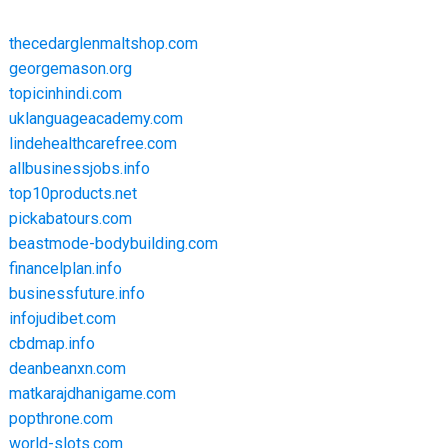
thecedarglenmaltshop.com
georgemason.org
topicinhindi.com
uklanguageacademy.com
lindehealthcarefree.com
allbusinessjobs.info
top10products.net
pickabatours.com
beastmode-bodybuilding.com
financelplan.info
businessfuture.info
infojudibet.com
cbdmap.info
deanbeanxn.com
matkarajdhanigame.com
popthrone.com
world-slots.com