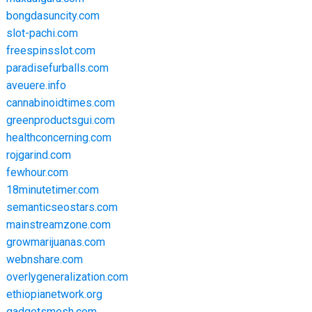
bongdasuncity.com
slot-pachi.com
freespinsslot.com
paradisefurballs.com
aveuere.info
cannabinoidtimes.com
greenproductsgui.com
healthconcerning.com
rojgarind.com
fewhour.com
18minutetimer.com
semanticseostars.com
mainstreamzone.com
growmarijuanas.com
webnshare.com
overlygeneralization.com
ethiopianetwork.org
gadgetsmesh.com