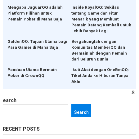
Mengapa JaguarQQ adalah
Inside RoyalQQ: Sekilas
Platform Pilihan untuk
tentang Game dan Fitur
Pemain Poker di Mana Saja
Menarik yang Membuat
Pemain Datang Kembali untuk
Lebih Banyak Lagi
GoldenQQ: Tujuan Utama bagi
Bergabunglah dengan
Para Gamer di Mana Saja
Komunitas MemberQQ dan
Bermainlah dengan Pemain
dari Seluruh Dunia
Panduan Utama Bermain
Ikuti Aksi dengan OneBetQQ:
Poker di CrownQQ
Tiket Anda ke Hiburan Tanpa
Akhir
S
earch
Search
RECENT POSTS