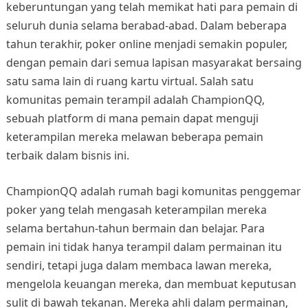
keberuntungan yang telah memikat hati para pemain di
seluruh dunia selama berabad-abad. Dalam beberapa
tahun terakhir, poker online menjadi semakin populer,
dengan pemain dari semua lapisan masyarakat bersaing
satu sama lain di ruang kartu virtual. Salah satu
komunitas pemain terampil adalah ChampionQQ,
sebuah platform di mana pemain dapat menguji
keterampilan mereka melawan beberapa pemain
terbaik dalam bisnis ini.
ChampionQQ adalah rumah bagi komunitas penggemar
poker yang telah mengasah keterampilan mereka
selama bertahun-tahun bermain dan belajar. Para
pemain ini tidak hanya terampil dalam permainan itu
sendiri, tetapi juga dalam membaca lawan mereka,
mengelola keuangan mereka, dan membuat keputusan
sulit di bawah tekanan. Mereka ahli dalam permainan,