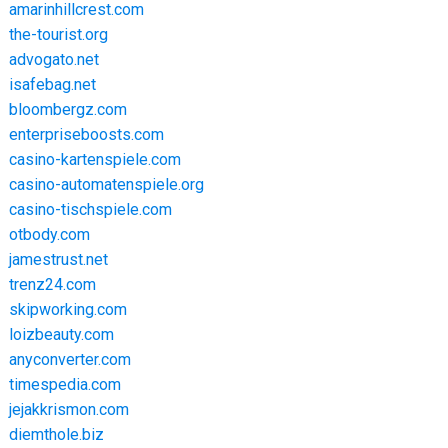
amarinhillcrest.com
the-tourist.org
advogato.net
isafebag.net
bloombergz.com
enterpriseboosts.com
casino-kartenspiele.com
casino-automatenspiele.org
casino-tischspiele.com
otbody.com
jamestrust.net
trenz24.com
skipworking.com
loizbeauty.com
anyconverter.com
timespedia.com
jejakkrismon.com
diemthole.biz