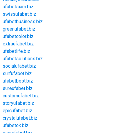
ufabetsiam.biz
swissufabet.biz
ufabetbusiness.biz
greenufabet.biz
ufabetcolor.biz
extraufabet.biz
ufabetlife.biz
ufabetsolutions.biz
socialufabet.biz
surfufabet.biz
ufabetbest.biz
sureufabet.biz
customufabet.biz
storyufabet.biz
epicufabet.biz
crystalufabet.biz
ufabetok.biz
everufabet.biz