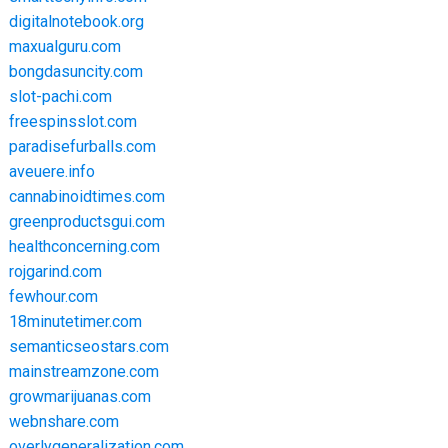
digitalnotebook.org
maxualguru.com
bongdasuncity.com
slot-pachi.com
freespinsslot.com
paradisefurballs.com
aveuere.info
cannabinoidtimes.com
greenproductsgui.com
healthconcerning.com
rojgarind.com
fewhour.com
18minutetimer.com
semanticseostars.com
mainstreamzone.com
growmarijuanas.com
webnshare.com
overlygeneralization.com