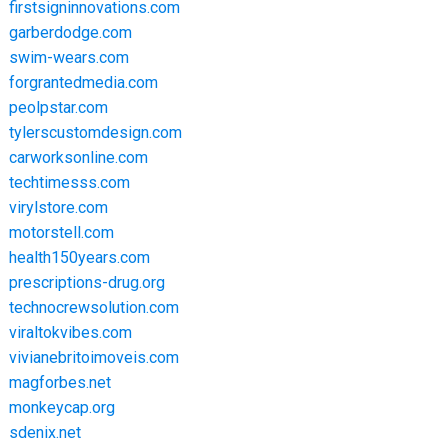
firstsigninnovations.com
garberdodge.com
swim-wears.com
forgrantedmedia.com
peolpstar.com
tylerscustomdesign.com
carworksonline.com
techtimesss.com
virylstore.com
motorstell.com
health150years.com
prescriptions-drug.org
technocrewsolution.com
viraltokvibes.com
vivianebritoimoveis.com
magforbes.net
monkeycap.org
sdenix.net