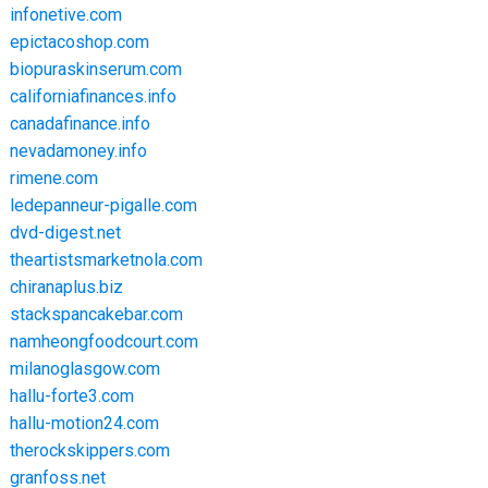
infonetive.com
epictacoshop.com
biopuraskinserum.com
californiafinances.info
canadafinance.info
nevadamoney.info
rimene.com
ledepanneur-pigalle.com
dvd-digest.net
theartistsmarketnola.com
chiranaplus.biz
stackspancakebar.com
namheongfoodcourt.com
milanoglasgow.com
hallu-forte3.com
hallu-motion24.com
therockskippers.com
granfoss.net