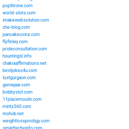
popthrone.com
world-slots.com
imakewebsolution.com
che-blog.com
pancakecoinz.com
flyfinley.com
prideconsultation.com
hountinglil.info
chakraaffirmations.net
bestjokes4u.com
lustgurgaon.com
geniejaar.com
bobbyslot.com
11placemoulin.com
mintz360.com
mohob.net
weightlossprodigy.com
smarttechyinfo.com