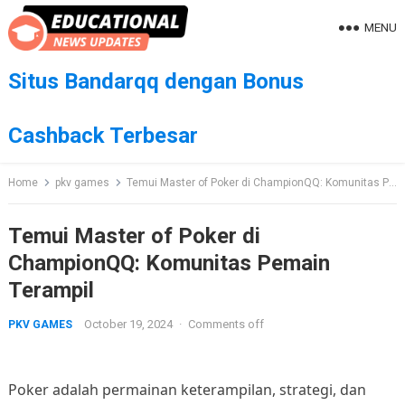
Skip
MENU
to
content
Situs Bandarqq dengan Bonus
Cashback Terbesar
Home
pkv games
Temui Master of Poker di ChampionQQ: Komunitas Pemain Terampil
Temui Master of Poker di
ChampionQQ: Komunitas Pemain
Terampil
October 19, 2024
·
Comments off
PKV GAMES
Poker adalah permainan keterampilan, strategi, dan