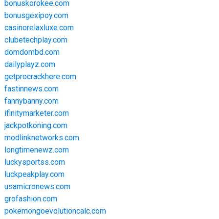
bonuskorokee.com
bonusgexipoy.com
casinorelaxluxe.com
clubetechplay.com
domdombd.com
dailyplayz.com
getprocrackhere.com
fastinnews.com
fannybanny.com
ifinitymarketer.com
jackpotkoning.com
modlinknetworks.com
longtimenewz.com
luckysportss.com
luckpeakplay.com
usamicronews.com
grofashion.com
pokemongoevolutioncalc.com