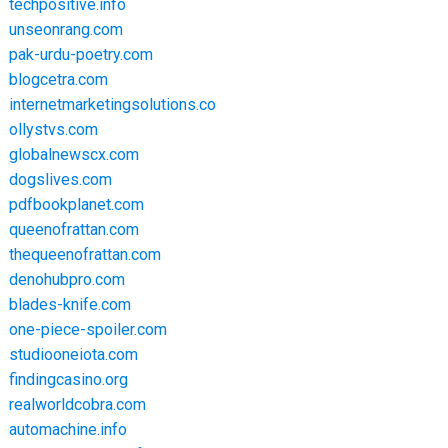
techpositive.info
unseonrang.com
pak-urdu-poetry.com
blogcetra.com
internetmarketingsolutions.co
ollystvs.com
globalnewscx.com
dogslives.com
pdfbookplanet.com
queenofrattan.com
thequeenofrattan.com
denohubpro.com
blades-knife.com
one-piece-spoiler.com
studiooneiota.com
findingcasino.org
realworldcobra.com
automachine.info