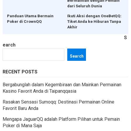
Bermainlah dengan Pemain
dari Seluruh Dunia
Panduan Utama Bermain
Ikuti Aksi dengan OneBetQQ:
Poker di CrownQQ
Tiket Anda ke Hiburan Tanpa
Akhir
S
earch
Search
RECENT POSTS
Bergabunglah dalam Kegembiraan dan Mainkan Permainan
Kasino Favorit Anda di Taipanqqasia
Rasakan Sensasi Sumoqq: Destinasi Permainan Online
Favorit Baru Anda
Mengapa JaguarQQ adalah Platform Pilihan untuk Pemain
Poker di Mana Saja