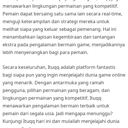
menawarkan lingkungan permainan yang kompetitif.
Pemain dapat bersaing satu sama lain secara real-time,
menguji keterampilan dan strategi mereka untuk
melihat siapa yang keluar sebagai pemenang. Hal ini
menambahkan lapisan kegembiraan dan tantangan
ekstra pada pengalaman bermain game, menjadikannya
lebih menyenangkan bagi para pemain.
Secara keseluruhan, Ituqq adalah platform fantastis
bagi siapa pun yang ingin menjelajahi dunia game online
yang menarik. Dengan antarmuka yang ramah
pengguna, pilihan permainan yang beragam, dan
lingkungan permainan yang kompetitif, Ituqq
menawarkan pengalaman bermain terbaik untuk
pemain dari segala usia. Jadi mengapa menunggu?
Kunjungi Ituqq hari ini dan mulailah menjelajahi dunia