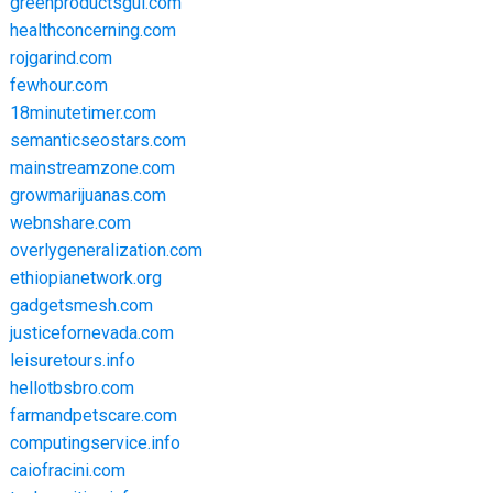
greenproductsgui.com
healthconcerning.com
rojgarind.com
fewhour.com
18minutetimer.com
semanticseostars.com
mainstreamzone.com
growmarijuanas.com
webnshare.com
overlygeneralization.com
ethiopianetwork.org
gadgetsmesh.com
justicefornevada.com
leisuretours.info
hellotbsbro.com
farmandpetscare.com
computingservice.info
caiofracini.com