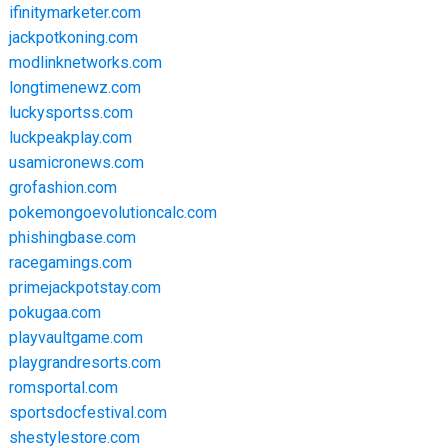
ifinitymarketer.com
jackpotkoning.com
modlinknetworks.com
longtimenewz.com
luckysportss.com
luckpeakplay.com
usamicronews.com
grofashion.com
pokemongoevolutioncalc.com
phishingbase.com
racegamings.com
primejackpotstay.com
pokugaa.com
playvaultgame.com
playgrandresorts.com
romsportal.com
sportsdocfestival.com
shestylestore.com