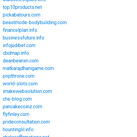
top10products.net
pickabatours.com
beastmode-bodybuilding.com
financelplan.info
businessfuture.info
infojudibet.com
cbdmap.info
deanbeanxn.com
matkarajdhanigame.com
popthrone.com
world-slots.com
imakewebsolution.com
che-blog.com
pancakecoinz.com
flyfinley.com
prideconsultation.com
hountinglil.info