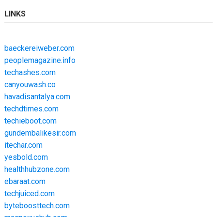
LINKS
baeckereiweber.com
peoplemagazine.info
techashes.com
canyouwash.co
havadisantalya.com
techdtimes.com
techieboot.com
gundembalikesir.com
itechar.com
yesbold.com
healthhubzone.com
ebaraat.com
techjuiced.com
byteboosttech.com