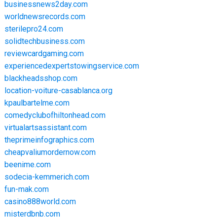
businessnews2day.com
worldnewsrecords.com
sterilepro24.com
solidtechbusiness.com
reviewcardgaming.com
experiencedexpertstowingservice.com
blackheadsshop.com
location-voiture-casablanca.org
kpaulbartelme.com
comedyclubofhiltonhead.com
virtualartsassistant.com
theprimeinfographics.com
cheapvaliumordernow.com
beenime.com
sodecia-kemmerich.com
fun-mak.com
casino888world.com
misterdbnb.com