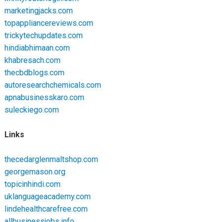
marketingjacks.com
topappliancereviews.com
trickytechupdates.com
hindiabhimaan.com
khabresach.com
thecbdblogs.com
autoresearchchemicals.com
apnabusinesskaro.com
suleckiego.com
Links
thecedarglenmaltshop.com
georgemason.org
topicinhindi.com
uklanguageacademy.com
lindehealthcarefree.com
allbusinessjobs.info