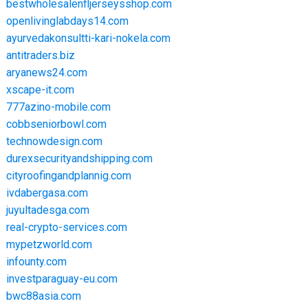
bestwholesalenfljerseysshop.com
openlivinglabdays14.com
ayurvedakonsultti-kari-nokela.com
antitraders.biz
aryanews24.com
xscape-it.com
777azino-mobile.com
cobbseniorbowl.com
technowdesign.com
durexsecurityandshipping.com
cityroofingandplannig.com
ivdabergasa.com
juyultadesga.com
real-crypto-services.com
mypetzworld.com
infounty.com
investparaguay-eu.com
bwc88asia.com