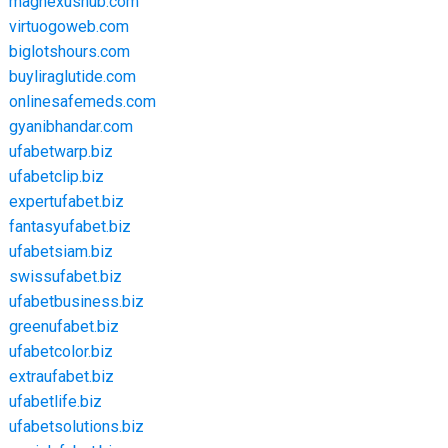
magnexushub.com
virtuogoweb.com
biglotshours.com
buyliraglutide.com
onlinesafemeds.com
gyanibhandar.com
ufabetwarp.biz
ufabetclip.biz
expertufabet.biz
fantasyufabet.biz
ufabetsiam.biz
swissufabet.biz
ufabetbusiness.biz
greenufabet.biz
ufabetcolor.biz
extraufabet.biz
ufabetlife.biz
ufabetsolutions.biz