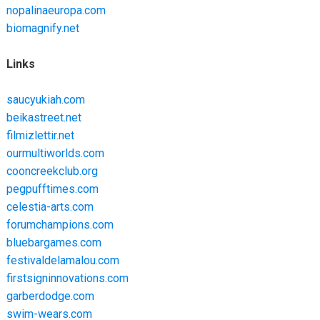
nopalinaeuropa.com
biomagnify.net
Links
saucyukiah.com
beikastreet.net
filmizlettir.net
ourmultiworlds.com
cooncreekclub.org
pegpufftimes.com
celestia-arts.com
forumchampions.com
bluebargames.com
festivaldelamalou.com
firstsigninnovations.com
garberdodge.com
swim-wears.com