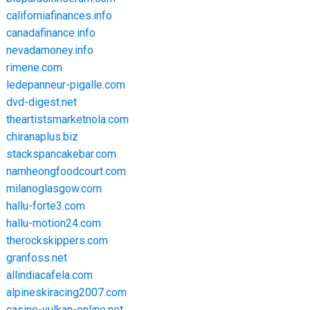
californiafinances.info
canadafinance.info
nevadamoney.info
rimene.com
ledepanneur-pigalle.com
dvd-digest.net
theartistsmarketnola.com
chiranaplus.biz
stackspancakebar.com
namheongfoodcourt.com
milanoglasgow.com
hallu-forte3.com
hallu-motion24.com
therockskippers.com
granfoss.net
allindiacafela.com
alpineskiracing2007.com
casino-vulkan-online.net