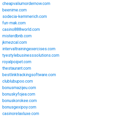
cheapvaliumordernow.com
beenime.com
sodecia-kemmerich.com
fun-mak.com
casino888world.com
misterdbnb.com
jkmezcal.com
intervaltrainingexercises.com
tyestylebusinesssolutions.com
royalpoipet.com
thestaurant.com
bestlinktrackingsoftware.com
clublubupoo.com
bonusmazijeu.com
bonuskyfojea.com
bonuskorokee.com
bonusgexipoy.com
casinorelaxluxe.com