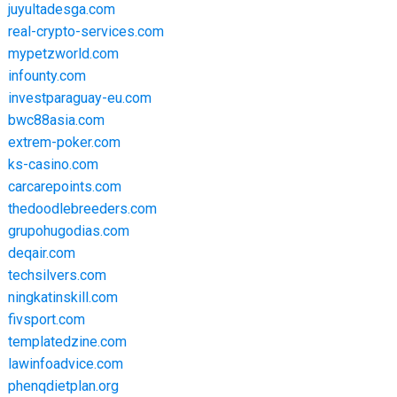
juyultadesga.com
real-crypto-services.com
mypetzworld.com
infounty.com
investparaguay-eu.com
bwc88asia.com
extrem-poker.com
ks-casino.com
carcarepoints.com
thedoodlebreeders.com
grupohugodias.com
deqair.com
techsilvers.com
ningkatinskill.com
fivsport.com
templatedzine.com
lawinfoadvice.com
phenqdietplan.org