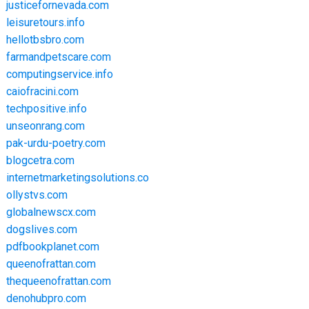
justicefornevada.com
leisuretours.info
hellotbsbro.com
farmandpetscare.com
computingservice.info
caiofracini.com
techpositive.info
unseonrang.com
pak-urdu-poetry.com
blogcetra.com
internetmarketingsolutions.co
ollystvs.com
globalnewscx.com
dogslives.com
pdfbookplanet.com
queenofrattan.com
thequeenofrattan.com
denohubpro.com