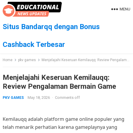
Skip
MENU
to
content
Situs Bandarqq dengan Bonus
Cashback Terbesar
Home
pkv games
Menjelajahi Keseruan Kemilauqq: Review Pengalaman Bermain Game
Menjelajahi Keseruan Kemilauqq:
Review Pengalaman Bermain Game
May 18, 2026
·
Comments off
PKV GAMES
Kemilauqq adalah platform game online populer yang
telah menarik perhatian karena gameplaynya yang