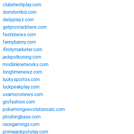
clubetechplay.com
domdombd.com
dailyplayz.com
getprocrackhere.com
fastinnews.com
fannybanny.com
ifinitymarketer.com
jackpotkoning.com
modlinknetworks.com
longtimenewz.com
luckysportss.com
luckpeakplay.com
usamicronews.com
grofashion.com
pokemongoevolutioncalc.com
phishingbase.com
racegamings.com
primejackpotstay.com