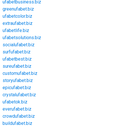
ufabetbusiness.biz
greenufabet.biz
ufabetcolor.biz
extraufabet.biz
ufabetlife.biz
ufabetsolutions.biz
socialufabet.biz
surfufabet.biz
ufabetbest.biz
sureufabet.biz
customufabet.biz
storyufabet.biz
epicufabet.biz
crystalufabet.biz
ufabetok.biz
everufabet.biz
crowdufabet.biz
buildufabet.biz