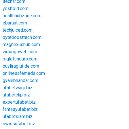
itechar.com
yesbold.com
healthhubzone.com
ebaraat.com
techjuiced.com
byteboosttech.com
magnexushub.com
virtuogoweb.com
biglotshours.com
buyliraglutide.com
onlinesafemeds.com
gyanibhandar.com
ufabetwarp.biz
ufabetclip.biz
expertufabet.biz
fantasyufabet.biz
ufabetsiam.biz
swissufabet.biz