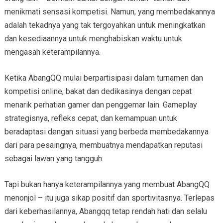
menikmati sensasi kompetisi. Namun, yang membedakannya
adalah tekadnya yang tak tergoyahkan untuk meningkatkan
dan kesediaannya untuk menghabiskan waktu untuk
mengasah keterampilannya.
Ketika AbangQQ mulai berpartisipasi dalam turnamen dan
kompetisi online, bakat dan dedikasinya dengan cepat
menarik perhatian gamer dan penggemar lain. Gameplay
strategisnya, refleks cepat, dan kemampuan untuk
beradaptasi dengan situasi yang berbeda membedakannya
dari para pesaingnya, membuatnya mendapatkan reputasi
sebagai lawan yang tangguh.
Tapi bukan hanya keterampilannya yang membuat AbangQQ
menonjol – itu juga sikap positif dan sportivitasnya. Terlepas
dari keberhasilannya, Abangqq tetap rendah hati dan selalu