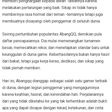
memberi penghargaan kepada lawan -lawannya karena
melakukan pertarungan yang baik. Sikap ini tidak hanya
memberinya rasa hormat dari teman -temannya tetapi juga
membuatnya disayangi oleh penggemar di seluruh dunia.
Seiring pertumbuhan popularitas AbangQQ, demikian pula
daftar pencapaiannya. Dia mulai memenangkan turnamen
besar, memecahkan rekor, dan menetapkan standar baru untuk
keunggulan di dunia game. Keberhasilannya bukan hanya hasil
dari bakat, tetapi juga kerja keras, dedikasi, dan sikap yang
tidak pernah memberi.
Hari ini, Abangqq dianggap sebagai salah satu gamer terbaik
di dunia, dengan legiun penggemar yang mengaguminya
karena keahlian, hasrat, dan kerendahan hati. Perjalanannya
dari yang tidak diketahui ke yang tak terhentikan adalah bukti
apa yang dapat dicapai dengan tekad, ketekunan, dan cinta