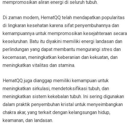
mempromosikan aliran energi di seluruh tubuh.
Di zaman modern, HematQQ telah mendapatkan popularitas
di lingkaran kesehatan karena sifat penyembuhannya dan
kemampuannya untuk mempromosikan kesejahteraan secara
keseluruhan. Batu itu diyakini memiliki energi landasan dan
perlindungan yang dapat membantu mengurangi stres dan
kecemasan, meningkatkan keberanian dan kekuatan, dan
meningkatkan vitalitas dan stamina.
HematQQ juga dianggap memiliki kemampuan untuk
meningkatkan sirkulasi, mendetoksifikasi tubuh, dan
meningkatkan sistem kekebalan tubuh. Ini sering digunakan
dalam praktik penyembuhan kristal untuk menyeimbangkan
chakra akar, yang terkait dengan kelangsungan hidup,
keamanan, dan landasan.