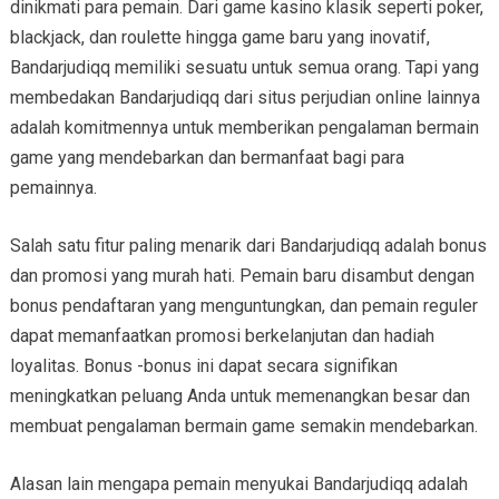
dinikmati para pemain. Dari game kasino klasik seperti poker,
blackjack, dan roulette hingga game baru yang inovatif,
Bandarjudiqq memiliki sesuatu untuk semua orang. Tapi yang
membedakan Bandarjudiqq dari situs perjudian online lainnya
adalah komitmennya untuk memberikan pengalaman bermain
game yang mendebarkan dan bermanfaat bagi para
pemainnya.
Salah satu fitur paling menarik dari Bandarjudiqq adalah bonus
dan promosi yang murah hati. Pemain baru disambut dengan
bonus pendaftaran yang menguntungkan, dan pemain reguler
dapat memanfaatkan promosi berkelanjutan dan hadiah
loyalitas. Bonus -bonus ini dapat secara signifikan
meningkatkan peluang Anda untuk memenangkan besar dan
membuat pengalaman bermain game semakin mendebarkan.
Alasan lain mengapa pemain menyukai Bandarjudiqq adalah