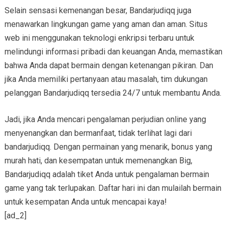
Selain sensasi kemenangan besar, Bandarjudiqq juga
menawarkan lingkungan game yang aman dan aman. Situs
web ini menggunakan teknologi enkripsi terbaru untuk
melindungi informasi pribadi dan keuangan Anda, memastikan
bahwa Anda dapat bermain dengan ketenangan pikiran. Dan
jika Anda memiliki pertanyaan atau masalah, tim dukungan
pelanggan Bandarjudiqq tersedia 24/7 untuk membantu Anda.
Jadi, jika Anda mencari pengalaman perjudian online yang
menyenangkan dan bermanfaat, tidak terlihat lagi dari
bandarjudiqq. Dengan permainan yang menarik, bonus yang
murah hati, dan kesempatan untuk memenangkan Big,
Bandarjudiqq adalah tiket Anda untuk pengalaman bermain
game yang tak terlupakan. Daftar hari ini dan mulailah bermain
untuk kesempatan Anda untuk mencapai kaya!
[ad_2]