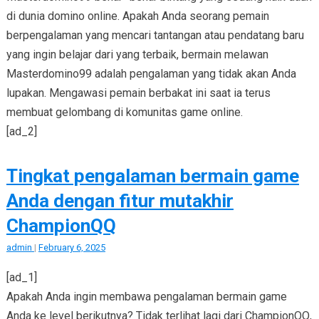
di dunia domino online. Apakah Anda seorang pemain
berpengalaman yang mencari tantangan atau pendatang baru
yang ingin belajar dari yang terbaik, bermain melawan
Masterdomino99 adalah pengalaman yang tidak akan Anda
lupakan. Mengawasi pemain berbakat ini saat ia terus
membuat gelombang di komunitas game online.
[ad_2]
Tingkat pengalaman bermain game
Anda dengan fitur mutakhir
ChampionQQ
admin
|
February 6, 2025
[ad_1]
Apakah Anda ingin membawa pengalaman bermain game
Anda ke level berikutnya? Tidak terlihat lagi dari ChampionQQ,