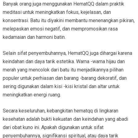
Banyak orang juga menggunakan HematQQ dalam praktik
meditasi untuk meningkatkan fokus, kejelasan, dan
konsentrasi. Batu itu diyakini membantu menenangkan pikiran,
melepaskan emosi negatif, dan mempromosikan rasa
kedamaian dan harmoni batin.
Selain sifat penyembuhannya, HematQQ juga dihargai karena
keindahan dan daya tarik estetika. Warna -warna hijau dan
merah yang mencolok dari batu itu menjadikannya pilihan
populer untuk perhiasan dan barang -barang dekoratif, dan
sering digunakan dalam kisi -kisi kristal dan altar untuk
meningkatkan energi ruang.
Secara keseluruhan, kebangkitan hematqq di lingkaran
kesehatan adalah bukti kekuatan dan keindahan yang abadi
dari obat kuno ini. Apakah digunakan untuk sifat
penyembuhannya, signifikansi spiritual, atau daya tarik