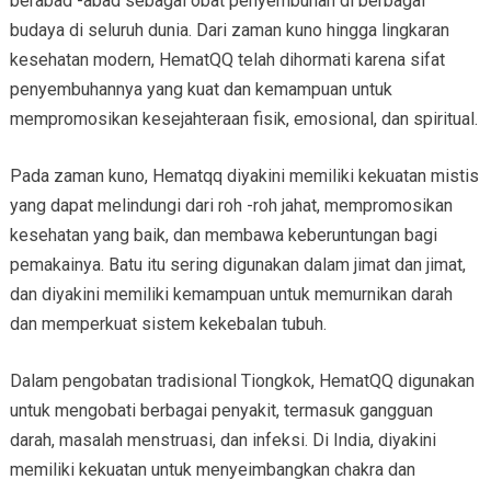
berabad -abad sebagai obat penyembuhan di berbagai
budaya di seluruh dunia. Dari zaman kuno hingga lingkaran
kesehatan modern, HematQQ telah dihormati karena sifat
penyembuhannya yang kuat dan kemampuan untuk
mempromosikan kesejahteraan fisik, emosional, dan spiritual.
Pada zaman kuno, Hematqq diyakini memiliki kekuatan mistis
yang dapat melindungi dari roh -roh jahat, mempromosikan
kesehatan yang baik, dan membawa keberuntungan bagi
pemakainya. Batu itu sering digunakan dalam jimat dan jimat,
dan diyakini memiliki kemampuan untuk memurnikan darah
dan memperkuat sistem kekebalan tubuh.
Dalam pengobatan tradisional Tiongkok, HematQQ digunakan
untuk mengobati berbagai penyakit, termasuk gangguan
darah, masalah menstruasi, dan infeksi. Di India, diyakini
memiliki kekuatan untuk menyeimbangkan chakra dan