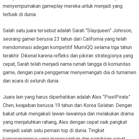
menyempurnakan gameplay mereka untuk menjadi yang
terbaik di dunia.
Salah satu juara tersebut adalah Sarah “Slayqueen” Johnson,
seorang gamer berusia 23 tahun dari California yang telah
mendominasi adegan kompetitif MurniQQ selama tiga tahun
terakhir. Dikenal karena refleks dan pikiran strategisnya yang
cepat, Sarah telah menjadi nama rumah tangga di komunitas
game, dengan para penggemar menyemangati dia di turnamen
dan acara di seluruh dunia.
Juara lain yang harus diperhatikan adalah Alex “PixelPirate”
Chen, keajaiban berusia 19 tahun dari Korea Selatan. Dengan
bakat untuk mengakali lawan-lawannya dan melakukan drama
yang menjatuhkan rahang, Alex dengan cepat naik pangkat
menjadi salah satu pemain top di dunia. Tingkat
kemenangannya yang mengesankan dan pemikiran cepat