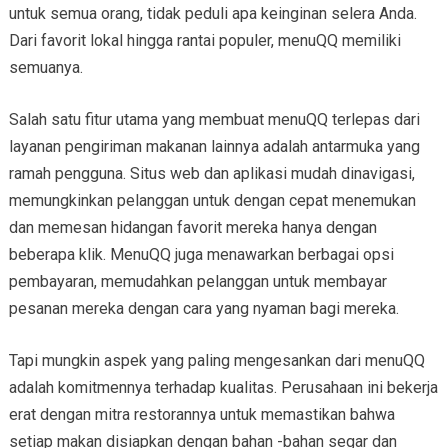
untuk semua orang, tidak peduli apa keinginan selera Anda.
Dari favorit lokal hingga rantai populer, menuQQ memiliki
semuanya.
Salah satu fitur utama yang membuat menuQQ terlepas dari
layanan pengiriman makanan lainnya adalah antarmuka yang
ramah pengguna. Situs web dan aplikasi mudah dinavigasi,
memungkinkan pelanggan untuk dengan cepat menemukan
dan memesan hidangan favorit mereka hanya dengan
beberapa klik. MenuQQ juga menawarkan berbagai opsi
pembayaran, memudahkan pelanggan untuk membayar
pesanan mereka dengan cara yang nyaman bagi mereka.
Tapi mungkin aspek yang paling mengesankan dari menuQQ
adalah komitmennya terhadap kualitas. Perusahaan ini bekerja
erat dengan mitra restorannya untuk memastikan bahwa
setiap makan disiapkan dengan bahan -bahan segar dan