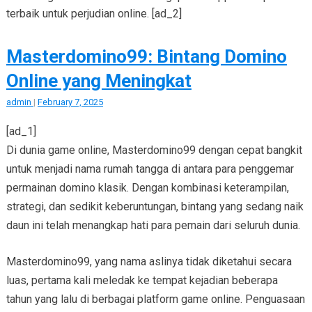
terbaik untuk perjudian online. [ad_2]
Masterdomino99: Bintang Domino
Online yang Meningkat
admin
|
February 7, 2025
[ad_1]
Di dunia game online, Masterdomino99 dengan cepat bangkit
untuk menjadi nama rumah tangga di antara para penggemar
permainan domino klasik. Dengan kombinasi keterampilan,
strategi, dan sedikit keberuntungan, bintang yang sedang naik
daun ini telah menangkap hati para pemain dari seluruh dunia.
Masterdomino99, yang nama aslinya tidak diketahui secara
luas, pertama kali meledak ke tempat kejadian beberapa
tahun yang lalu di berbagai platform game online. Penguasaan