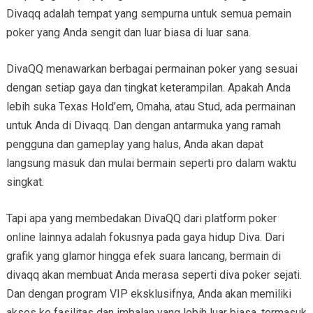
Divaqq adalah tempat yang sempurna untuk semua pemain
poker yang Anda sengit dan luar biasa di luar sana.
DivaQQ menawarkan berbagai permainan poker yang sesuai
dengan setiap gaya dan tingkat keterampilan. Apakah Anda
lebih suka Texas Hold’em, Omaha, atau Stud, ada permainan
untuk Anda di Divaqq. Dan dengan antarmuka yang ramah
pengguna dan gameplay yang halus, Anda akan dapat
langsung masuk dan mulai bermain seperti pro dalam waktu
singkat.
Tapi apa yang membedakan DivaQQ dari platform poker
online lainnya adalah fokusnya pada gaya hidup Diva. Dari
grafik yang glamor hingga efek suara lancang, bermain di
divaqq akan membuat Anda merasa seperti diva poker sejati.
Dan dengan program VIP eksklusifnya, Anda akan memiliki
akses ke fasilitas dan imbalan yang lebih luar biasa, termasuk